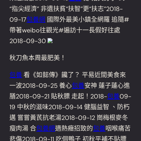
“指尖經濟” 非遺扶貧“扶智”更“扶志”2018-
09-17
包養網
國際外最美小鎮全網羅 追隨#
帶著weibo往觀光#遍訪十一長假好往處
2018-09-30
秋刀魚本周最肥美！
包養
看《如懿傳》饞了？ 平易近間美食來
一波2018-09-25 養心
包養
安神 蓮子蓮心進
膳2018-09-21 貼秋膘 走起！2018-
包養
09-
19 中秋的滋味2018-09-14 健腦益智 、防朽
邁 嘗嘗黃芪抗老湯2018-09-12 崗梅根麥冬
瘦肉湯 合
包養網
適熱癥招致的
包養
咽喉痛苦
悲傷2018-09-11 吃個鴨子 初秋平補不貼膘