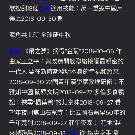
歌搜刮18個
包養
適用技能：萬一重返中國用
得上2018-09-30
海角共此時 全球慶中秋
包養
《扇之夢》摘得“金菊”2018-10-06 作
曲家王立平：與改造開放聯絡接觸最親密的
一代人 要在新時期發明本身的幸福和將來
2018-09-30 22國青年漢學家敦煌研修：不
雅知中國 闡釋文明2018-09-27 多倫多食鴨
記：探尋“楓葉鴨”的北京味2018-09-27 看
望年夜同焦山石窟寺：比云岡石窟早50年的
千年梵剎2018-09-27 莊年夜森：“花地”越
來越殘暴2018-09-18
包養
從“指尖身手”到