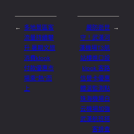
←
多地景區客
嚴防逝世
→
流量持續攀
守！武漢河
升 暑期文旅
漢機場T3航
消費klook
站樓進口設
付款優惠市
klook 客路
場乘“熱”而
信譽卡優惠
上
體溫監測點
珠海機場白
云機場加強
武漢航班搭
客排查