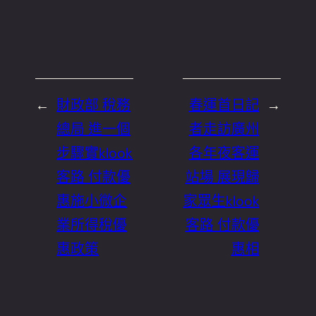
←
財政部 稅務
春運首日記
→
總局 進一個
者走訪廣州
步驟實klook
各年夜客運
客路 付款優
站場 展現歸
惠施小微企
家眾生klook
業所得稅優
客路 付款優
惠政策
惠相