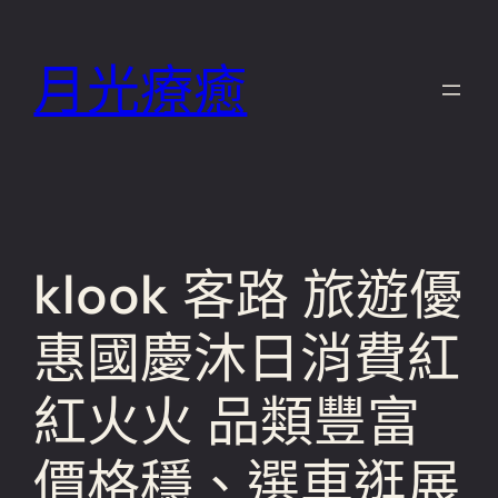
跳
至
月光療癒
主
要
內
容
klook 客路 旅遊優
惠國慶沐日消費紅
紅火火 品類豐富
價格穩、選車逛展