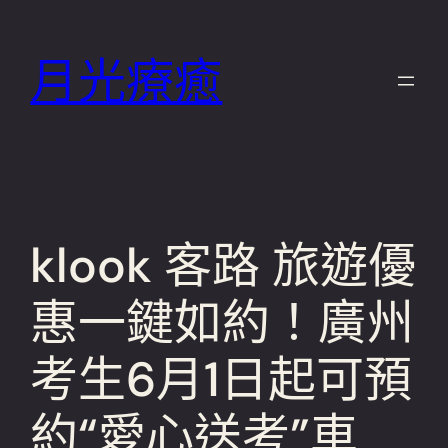
跳
至
月光療癒
主
要
內
容
klook 客路 旅遊優
惠一鍵如約！廣州
考生6月1日起可預
約“愛心送考”車