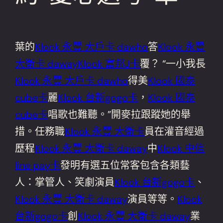
葉的
Klook 永豐 大戶卡 dawho
答
Klook 永豐
大衛卡 daway
Klook 富邦J卡
覆？ “一小我長
Klook 永豐 大戶卡 dawho
得美
Klook 國泰
cube卡
麗
Klook 台新gogo卡
，
Klook 國泰
cube卡
唱歌也難聽。”開麥拉跟蹤她的舉
措。任務職
Klook 永豐 大衛卡
員在灌音經過
歷程
Klook 永豐 大衛卡 daway
中
Klook 中信
line pay卡
發明有選五位常客包含各類藝
人：掌管人、笑劇演員
Klook 台新gogo卡
、
Klook 永豐 大衛卡 daway
演員等等。
Klook
台新gogo卡
創
Klook 永豐 大衛卡 daway
業