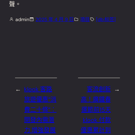
聲。
admin
2025 年 4 月 9 日
項目
[db:标签]
←
klook 客路
客流創新
→
旅遊優惠“消
高！廣鐵春
費二十條”：
運節前15天
開發內需潛
klook 付款
力 增強發展
優惠累計到