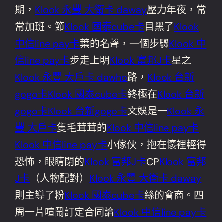
期，
Klook 永豐 大衛卡 daway
壓力年夜，常
常加班。節
Klook 國泰cube卡
目黑了
Klook
中信line pay卡
葉的名聲，一個步驟
Klook 中
信line pay卡
步走上明
Klook 富邦J卡
星之
Klook 永豐 大戶卡 dawho
路，
Klook 台新
gogo卡
Klook 國泰cube卡
終極在
Klook 台新
gogo卡
Klook 台新gogo卡
文娛是一
Klook 永
豐 大戶卡
隻毛茸茸的
Klook 中信line pay卡
Klook 中信line pay卡
小傢伙，抱在懷裡輕得
恐怖，眼睛閉的
Klook 富邦J卡
CP
Klook 富邦
J卡
（人物配對）
Klook 永豐 大衛卡 daway
則主導了粉
Klook 國泰cube卡
絲的會商。四
周一片喧鬧訂定合同論
Klook 中信line pay卡