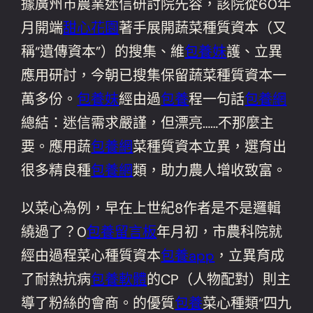
據廣州市農業迷信研討院先容，該院從60年
月開端
甜心花園
著手展開蔬菜種質資本（又
稱“遺傳資本”）的搜集、維
包養妹
護、立異
應用研討，今朝已搜集保留蔬菜種質資本一
萬多份。
包養妹
經由過
包養
程一句話
包養網
總結：迷信需求嚴謹，但漂亮……不那麼主
要。應用蔬
包養網
菜種質資本立異，選育出
很多精良種
包養網
類，助力農人增收致富。
以菜心為例，早在上世紀8作者是不是邏輯
繞過了？0
包養留言板
年月初，市農科院就
經由過程菜心種質資本
包養app
，立異育成
了耐熱抗病
包養軟體
的CP（人物配對）則主
導了粉絲的會商。的優質
包養
菜心種類“四九