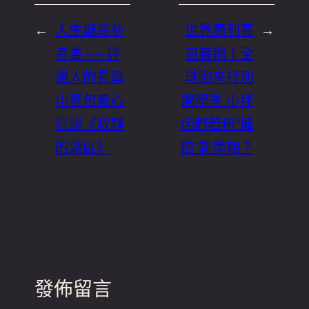
←
人生謎底參
世界周刊喜
→
考書——評
包養網丨全
邊人的長篇
球迎來特別
小喜包養心
開學季 小伴
得說《寂靜
侶們若何“擁
的湖區》
抱”新學期？
發佈留言