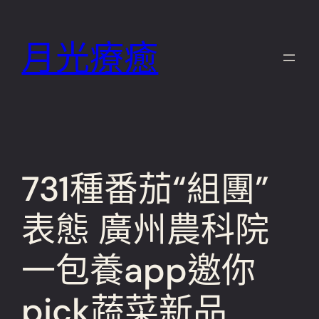
跳
至
月光療癒
主
要
內
容
731種番茄“組團”
表態 廣州農科院
一包養app邀你
pick蔬菜新品