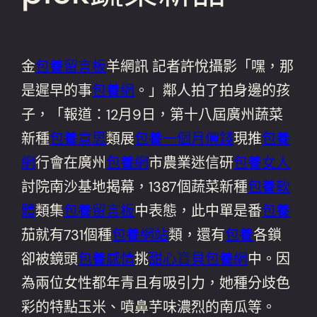
金
包養留言板
羊網訊 記者許悅攝影「嘿，那
是遲早的事
包養網
。」鄰人拍了拍身邊的孩
子，「報道：12月9日，第十八屆廣州蔬菜
新種
包養意思
類展
包養一個月價錢
現推
包養
網
行會在廣州
包養網
市農業迷信研
包養女人
討院南沙基地揭幕，1387個蔬菜新種
包養軟
體
類集
包養留言板
中表態，此中單是番
包養
茄就有731個種
包養網站
類，還有
包養
各鎖
卻被鏡頭
包養感情
挑
甜心寶貝包養網
中。因
為兩位女性都年青且有吸引力，她種分歧色
彩的特點玉米、噴鼻芋味濃烈的南瓜等。