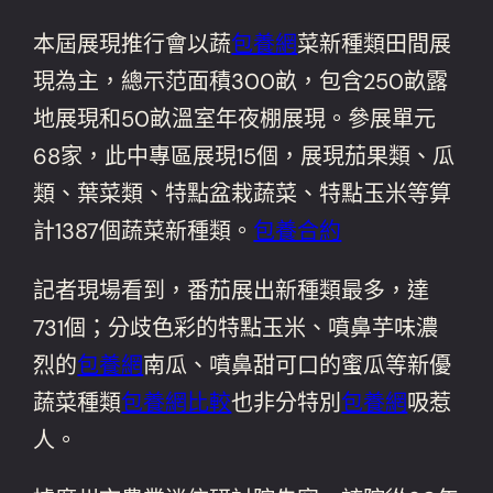
本屆展現推行會以蔬
包養網
菜新種類田間展
現為主，總示范面積300畝，包含250畝露
地展現和50畝溫室年夜棚展現。參展單元
68家，此中專區展現15個，展現茄果類、瓜
類、葉菜類、特點盆栽蔬菜、特點玉米等算
計1387個蔬菜新種類。
包養合約
記者現場看到，番茄展出新種類最多，達
731個；分歧色彩的特點玉米、噴鼻芋味濃
烈的
包養網
南瓜、噴鼻甜可口的蜜瓜等新優
蔬菜種類
包養網比較
也非分特別
包養網
吸惹
人。