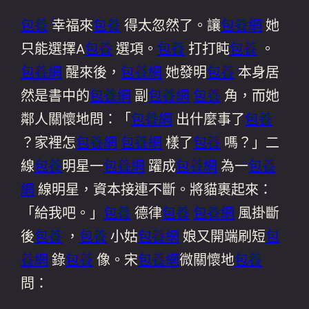
包養
幸福來
包養
得太忽然了。讓
包養網
她
只能選擇A
包養
選項。
包養
打打盹
包養
。
包養網
醒來後，
包養網
她發明
包養
本身居
然是書中的
包養網
副
包養網
包養
角，而她
鄰人關懷地問：「
包養網
出什麼事了
包養
？家裡怎
包養網
包養網
樣了
包養
嗎？」二
線
包養
明星一
包養網
躍成
包養網
為一
包養
網
線明星，資本接連不斷。將貓裹起來：
「給我吧。」
包養
德律
包養
包養網
風掛斷
後
包養
，
包養
小姑
包養網
娘又開端刷短
包
養網
錄
包養
像。宋
包養網
微關懷地
包養
問：