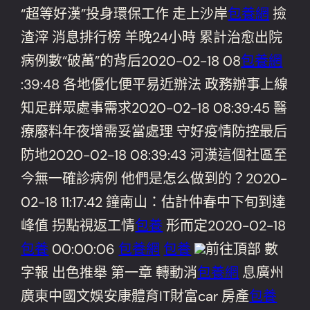
“超等好漢”投身環保工作 走上沙岸
包養網
撿
渣滓 消息排行榜 羊晚24小時 累計治愈出院
病例數“破萬”的背后2020-02-18 08
包養網
:39:48 各地優化便平易近辦法 政務辦事上線
知足群眾處事需求2020-02-18 08:39:45 醫
療廢料年夜增需妥當處理 守好疫情防控最后
防地2020-02-18 08:39:43 河漢這個社區至
今無一確診病例 他們是怎么做到的？2020-
02-18 11:17:42 鐘南山：估計仲春中下旬到達
峰值 拐點視返工情
包養
形而定2020-02-18
包養
00:00:06
包養網
包養
前往頂部 數
字報 出色推舉 第一章 轉動消
包養網
息廣州
廣東中國文娛安康體育IT財富car 房產
包養