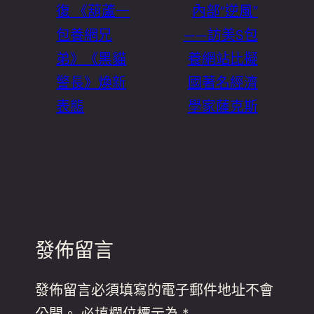
復 《葫蘆一
內部“逆風”
包養網兄
——訪美S包
弟》《黑貓
養網站比擬
警長》煥新
國著名經濟
表態
學家薩克斯
發佈留言
發佈留言必須填寫的電子郵件地址不會
公開。
必填欄位標示為
*