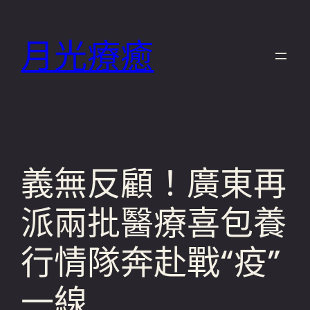
跳
至
月光療癒
主
要
內
容
義無反顧！廣東再
派兩批醫療喜包養
行情隊奔赴戰“疫”
一線