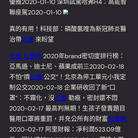
優雅2020-01-10 深圳試駕哈弗H4：高能智
聯座駕2020-01-10
真的有用！科技部：磷酸氯喹為新冠肺炎醫
治帶
包養
來盼望
包養
包養網
2020年brand密切度排行榜：
亞馬遜、迪士尼、蘋果成前三2020-02-18
不怕“擠
包養
公交”！北京為停工單元小我定
制公交2020-02-18 企業研收回了新“口
罩”：不霧化，沒
包養
勒痕，密封還不悶
2020-02-17 最高判無期！生孩子發賣題目
醫用口罩將重罰，并充公所有的財富
包養網
2020-02-17 阿里財報：凈利潤523.09億