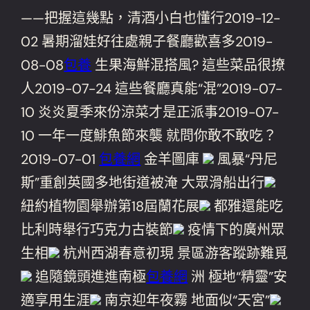
——把握這幾點，清酒小白也懂行2019-12-
02 暑期溜娃好往處親子餐廳歡喜多2019-
08-08
包養
生果海鮮混搭風? 這些菜品很撩
人2019-07-24 這些餐廳真能“混”2019-07-
10 炎炎夏季來份涼菜才是正派事2019-07-
10 一年一度鯡魚節來襲 就問你敢不敢吃？
2019-07-01
包養網
金羊圖庫
風暴“丹尼
斯”重創英國多地街道被淹 大眾滑船出行
紐約植物園舉辦第18屆蘭花展
都雅還能吃
比利時舉行巧克力古裝節
疫情下的廣州眾
生相
杭州西湖春意初現 景區游客蹤跡難覓
追隨鏡頭進進南極
包養網
洲 極地“精靈”安
適享用生涯
南京迎年夜霧 地面似“天宮”