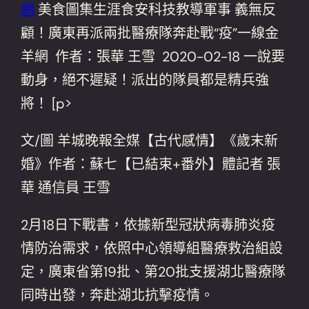
網
美食圖集生涯食安科技教導軍事 義無反
顧！廣東再派兩批醫療隊奔赴戰“疫”一線金
羊網 作者：張華 王雪 2020-02-18 一說要
動身，絕不遲疑！派出的隊員都是精兵強
將！ [p>
文/圖 羊城晚報全媒【古代感情】《歲末新
婚》作者：蘇七【已結束+番外】體記者 張
華 通信員 王雪
2月18日下戰書，依據新型冠狀病毒肺炎疫
情防治需求，依照中心領導組醫療救治組設
定，廣東省第19批、第20批支援湖北醫療隊
同時出發，奔赴湖北抗擊疫情。