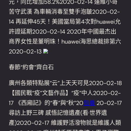
元，同比增加58.2%2020-02-14 運維小哥
苦守武漢 為車輛消毒至雙手泡皺2020-02-
14 再延伸45天！美國當局第4次對huawei允
許證延期2020-02-14 2020年中國最杰出
商界女性是董明珠！huawei海思總裁排第六
2020-02-13
春節“約會”齊白石
廣州各類特點展“云”上天天可見2020-02-18
【國民戰“疫”文藝作品】“疫”中人2020-02-
17 《西廂記》的“春”與“秋”20
包養
20-02-17
尋訪上野三碑 感悟記憶遺產(看·世界遺
產)2020-02-17 維護野活潑物就是維護人類