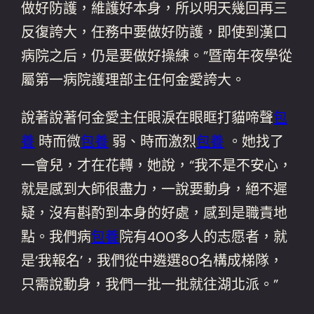
做好防護，維護好本身，所以明天幾回再三
反復誇大，任務中要做好防護，即使到漢口
病院之后，仍是要做好操練。”暨南年夜學從
屬第一病院護理部主任何金愛誇大。
說著說著何金愛主任眼淚在眼眶打貓啼聲
包
養
時而微
包養
弱、時而激烈
包養
。她找了
一會兒，才在花轉，她說，“我不是不安心，
就是感到大師很盡力，一說要動身，絕不遲
疑，沒有斟酌到本身的好處，感到是職責地
點。我們病
包養
院有400多人的志愿者，就
是‘我報名’，我們從中遴選80名構成梯隊，
只需說動身，我們一批一批就往湖北派。”