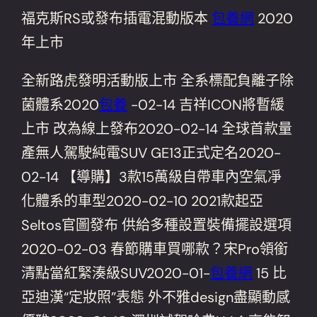
​福克斯RS或發布插電混動版本
包養網
2020
年上市
全新路虎發明活動版上市 全系標配負離子除
菌體系2020
包養
-02-14 吉祥ICON將暫緩
上市 改為線上發布2020-02-14 全球首款量
產無人駕駛純電SUV GE13正式定名2020-
02-14 ​【導購】3款15萬級自帶車內空氣凈
化體系的車型2020-02-10 2021款起亞
Seltos官圖發布 供給多種設置裝備擺設選項
2020-02-03 春節購車買哪款？宋Pro領銜
清點當紅緊湊級SUV2020-01-
包養網
15 比
亞迪漢“定妝照”表態 外不雅design盡顯動感