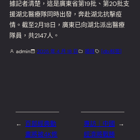
據記者清楚，這是廣東省第19批、第20批支
援湖北醫療隊同時出發，奔赴湖北抗擊疫
情。截至2月18日，廣東已向湖北派出醫療
隊員，共2147人。
admin
2025 年 4 月 18 日
項目
[db:标签]
←
百部經典動
專訪｜中國
→
畫將被4K修
經濟將戰勝