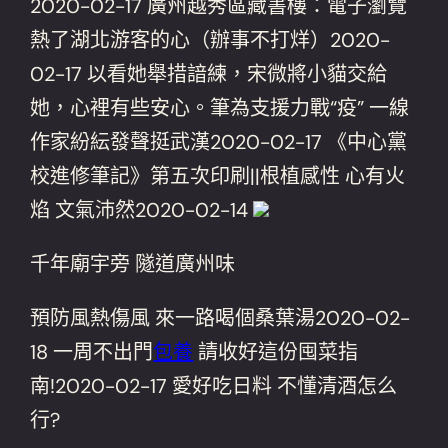
2020-02-17 廣州越秀區藏書樓：電子瀏覽
熱了湖北游客的心（辦事不打烊）2020-
02-17 以看她舉措諳練，宋微將小貓交給
她，心裡有些安心。筆為支援力戰“疫” 一線
作家紛紜發聲挺武漢2020-02-17 ​《中心黨
校進修筆記》第五次印刷||根植感性 心有火
焰 文氣沛然2020-02-14
千年廟宇旁 隧道廣州味
預防風熱傷風 來一路喝個桑葉湯2020-02-
18 一周不出門
包養
請收好這份囤菜指
南!2020-02-17 愛好吃日料 不懂清酒怎么
行?