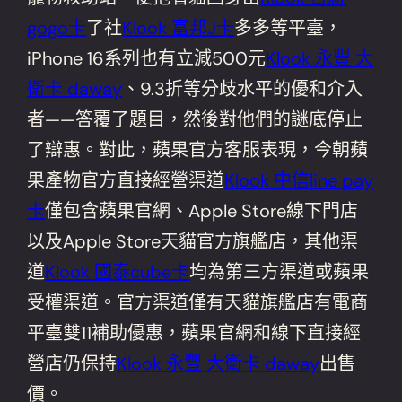
gogo卡
了社
Klook 富邦J卡
多多等平臺，
iPhone 16系列也有立減500元
Klook 永豐 大
衛卡 daway
、9.3折等分歧水平的優和介入
者——答覆了題目，然後對他們的謎底停止
了辯惠。對此，蘋果官方客服表現，今朝蘋
果產物官方直接經營渠道
Klook 中信line pay
卡
僅包含蘋果官網、Apple Store線下門店
以及Apple Store天貓官方旗艦店，其他渠
道
Klook 國泰cube卡
均為第三方渠道或蘋果
受權渠道。官方渠道僅有天貓旗艦店有電商
平臺雙11補助優惠，蘋果官網和線下直接經
營店仍保持
Klook 永豐 大衛卡 daway
出售
價。