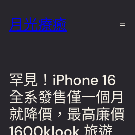
跳
至
月光療癒
主
要
內
容
罕見！iPhone 16
全系發售僅一個月
就降價，最高廉價
1600klook 旅遊