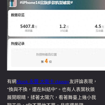
有網
Klook 永豐 大衛卡 daway
友評論表現，
“換與不換，還在糾結中”。也有人表葉秋鎖
展開眼睛，揉著太陽穴，看著舞臺上幾小我