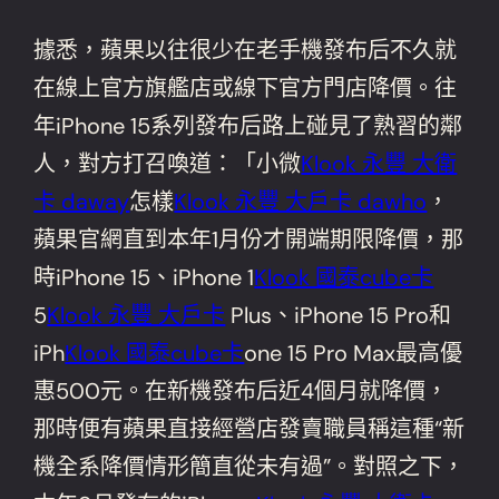
據悉，蘋果以往很少在老手機發布后不久就
在線上官方旗艦店或線下官方門店降價。往
年iPhone 15系列發布后路上碰見了熟習的鄰
人，對方打召喚道：「小微
Klook 永豐 大衛
卡 daway
怎樣
Klook 永豐 大戶卡 dawho
，
蘋果官網直到本年1月份才開端期限降價，那
時iPhone 15、iPhone 1
Klook 國泰cube卡
5
Klook 永豐 大戶卡
Plus、iPhone 15 Pro和
iPh
Klook 國泰cube卡
one 15 Pro Max最高優
惠500元。在新機發布后近4個月就降價，
那時便有蘋果直接經營店發賣職員稱這種“新
機全系降價情形簡直從未有過”。對照之下，