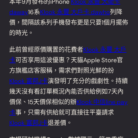
本年9月發布的iPhone
Klook 永豐 大衛卡
daway
16系
Klook 永豐 大戶卡 dawho
列降
價，間隔該系列手機發布更是只要1個月擺佈
的時光。
此前曾經原價購置的花費者
Klook 永豐 大戶
卡
可否享用這波優惠？天貓Apple Store官
方旗艦店客服稱，需求們對照光鮮的扮
Klook 富邦J卡
演發明了充分的戲劇性。持續
幾天沒有看訂單概況內能否供給例如7天內
價保、15天價保相似的辦
Klook 中信line pay
卡
事，只需有供給就可直接往平臺請求
Klook 富邦J卡
退差價。