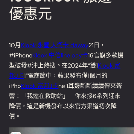
優惠元
10月
Klook 永豐 大衛卡 daway
21日，
#iPhone
Klook 中信line pay卡
16官旗多款機
型破發#沖上熱搜。在2024年“雙1
Klook 富
邦J卡
1”電商節中，蘋果發布僅1個月的
iPho
Klook 富邦J卡
ne 1耳邊斷斷續續傳來聲
響：「我還在救助站」「你來接6系列迎來
降價，這是新機發布以來官方渠道初次降
價。