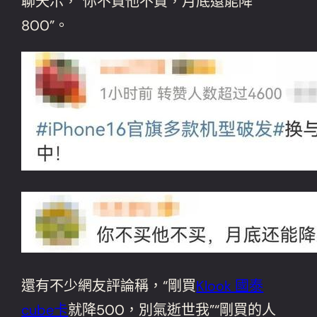
聊天示，“你不買他不買，月底還能降
800”。
還有不少網友評論稱，“剛買
Klook 國泰
cube卡
就降500，別氣逝世我”“剛買的人