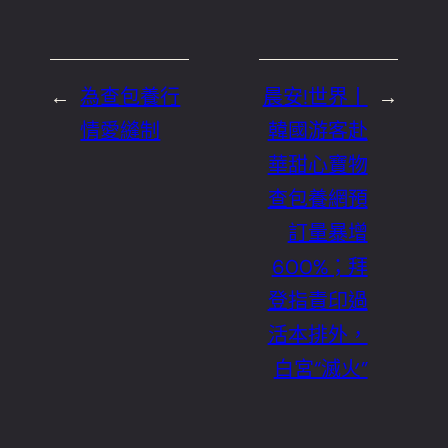
←
為查包養行
晨安!世界丨
→
情愛縫制
韓國游客赴
華甜心寶物
查包養網預
訂量暴增
600%；拜
登指責印過
活本排外，
白宮“滅火”