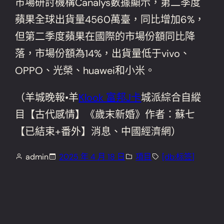
市場研討機構Canalys數據顯示，第二季度
蘋果全球出貨量4560萬臺，同比增加6%，
但第二季度蘋果在國際的市場份額同比降
落，市場份額為14%，出貨量低于vivo、
OPPO、光榮、huawei和小米。
（羊城晚報•羊
Klook 富邦J卡
城派綜合自縱
目【古代感情】《歲末新婚》作者：蘇七
【已結束+番外】消息、中國經濟網）
admin
2025 年 4 月 18 日
項目
[db:标签]