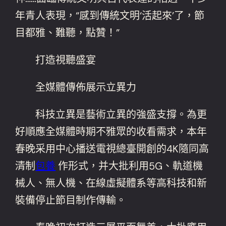
年青人表現，“感到傳統文明‘活起來’了，節
目都雅、難聽，點贊！”
打造視聽盛宴
全媒體傳佈展示立異力
科技立異是藝術立異的強盛支撐。為更
好順應全媒體時期不雅眾的收看需求，本年
春晚采用中心播送電視總臺開創的4K隨同高
清制
包養
作形式，并大批利用5G、軌道機
械人、無人機、在線虛擬體系等高科技和新
裝備停止節目制作傳輸。