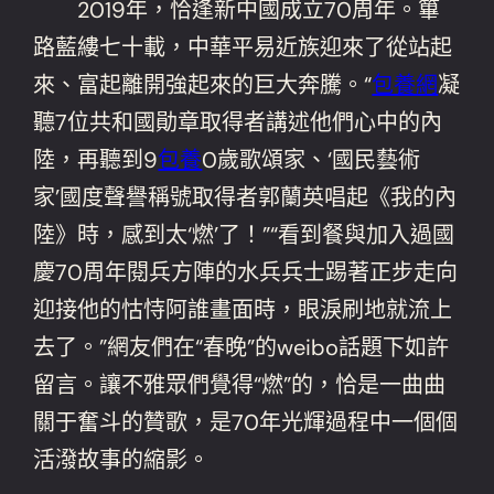
2019年，恰逢新中國成立70周年。篳
路藍縷七十載，中華平易近族迎來了從站起
來、富起離開強起來的巨大奔騰。“
包養網
凝
聽7位共和國勛章取得者講述他們心中的內
陸，再聽到9
包養
0歲歌頌家、‘國民藝術
家’國度聲譽稱號取得者郭蘭英唱起《我的內
陸》時，感到太‘燃’了！”“看到餐與加入過國
慶70周年閱兵方陣的水兵兵士踢著正步走向
迎接他的怙恃阿誰畫面時，眼淚刷地就流上
去了。”網友們在“春晚”的weibo話題下如許
留言。讓不雅眾們覺得“燃”的，恰是一曲曲
關于奮斗的贊歌，是70年光輝過程中一個個
活潑故事的縮影。