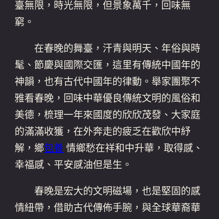
臺無限，時光無限，但景象萬千，回味無
窮。
在春晚的舞臺，汗青與明天、年俗與時
髦、節慶與國際交匯，這里有傳統中國年的
神韻，也有古代中國年的律動。舉家團聚不
雅看春晚，回味中華優良傳統文明的風俗和
美德，梳理一年來國度的欣欣茂發、大家庭
的滿滿收獲，在外奔走的疲乏在歡欣中紓
解，鄉
包養
情鄉愁在祥和中升華，取得感、
幸福感、平安感油但是生。
春晚是宏大的文明磁場，也是堅固的感
情紐帶，借助古代傳佈手腕，與全球華裔華