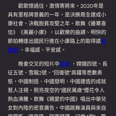
歡歌憶過往，激情寄將來。2020年是
具有里程碑意義的一年，是決勝周全建成小
康社會、決戰脫貧攻堅之年。歌舞《邊寨喜
信》《美麗小康》，以歡樂的曲調、明快的
節拍轉達出國民行進在小康路上的取得感
包
養網
、幸福感、平安感。
晚會交叉的短片中
包養
，嫦娥四號、長
征五號、雪龍2號、“回復號”高鐵等悉數表
態，中國制造、中國發明、中國建造的成就
惹人注視，照亮夜空的“國民萬歲”煙花令人
熱血沸騰。歌舞《親愛的中國》唱出中華兒
女對內陸的密意廣告。中國跳舞演員與來自