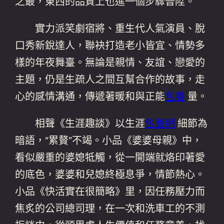
之最，東西的品質上也進一個步驟晉陞。
實力派笑劇宿將、重生代人氣演員、脫
口秀新銳達人，聯袂打造老小皆宜、情勢多
樣的年夜舞臺。無論是親情、友誼、戀愛的
主題，仍是生疏人之間互幫合作的故事，走
心的感情溝通，傳遞著暖和與正能
包養
量。
相聲《生涯趣談》以生涯
包養網
細節為
暗語，“累贅”不竭。小品《婆婆母親》中，
看似嚴重的婆媳牴觸，從一開端就烙印著愛
的底色，婆婆和兒媳終極息爭，情節熱心。
小品《快活實在很簡略》里，因任務壓力而
焦炙的公司總司理，在一次和洗車工的不測