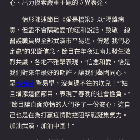
心、出力摸索嚴重主題的立異表達。
情形陳述節目《愛是橋梁》以“隔離病
毒，但盡不會隔離愛”的暖和說話，致敬一線
醫護職員與全部武漢市平易近，傳遞“我們必
定贏”的果斷信念。節目在年夜江南北發生激
烈共識，各地不雅眾表現，“信念和愛，恰是
我們對來年最好的期許，讓我們舉國同心、
眾
包養網
擎易舉，沒有過不往的坎兒！”“姑
且增添這個節目，表現了春晚的社會擔負。”
“節目讓直面疫情的人們多了一份安心，這自
己也是在為打贏疫情防控阻擊戰凝集氣力。
加油武漢，加油中國！”