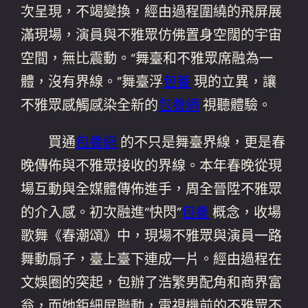
次呈現，不竭變換，經由過程圍繞的飛屏展
滿現場，演員與不雅眾仿佛置身空闊的宇宙
空間，無比震動。“舞臺和不雅眾席融為一
體，沒有界線。”舞臺浮
包養
現的立異，讓
不雅眾感觸感染全新的
包養網
視聽體驗。
買通
包養網
的不只是舞臺界線，更是春
晚傳佈與不雅眾接收的界線。本年春晚從現
場互動與全媒體傳佈進手，周全晉陞不雅眾
的介入感。初次融進“快閃”
包養
概念，收場
歌舞《春潮頌》中，現場不雅眾與演員一路
舞動扇子，臺上臺下連成一片。經由過程在
文娛圈的突起，包辦了浩繁男配角和商界富
翁，而她鉅細屏聯動，電視機前的不雅眾不