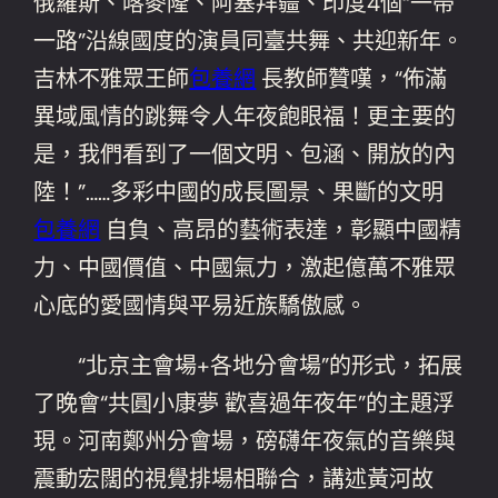
俄羅斯、喀麥隆、阿塞拜疆、印度4個“一帶
一路”沿線國度的演員同臺共舞、共迎新年。
吉林不雅眾王師
包養網
長教師贊嘆，“佈滿
異域風情的跳舞令人年夜飽眼福！更主要的
是，我們看到了一個文明、包涵、開放的內
陸！”……多彩中國的成長圖景、果斷的文明
包養網
自負、高昂的藝術表達，彰顯中國精
力、中國價值、中國氣力，激起億萬不雅眾
心底的愛國情與平易近族驕傲感。
“北京主會場+各地分會場”的形式，拓展
了晚會“共圓小康夢 歡喜過年夜年”的主題浮
現。河南鄭州分會場，磅礴年夜氣的音樂與
震動宏闊的視覺排場相聯合，講述黃河故