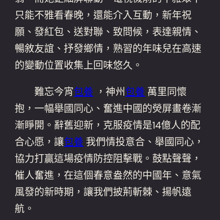
只能不雅看春晚，還能介入互動，新年祝
願、發紅包、送對聯、致問候，表達親情、
暢敘友誼、抒發鄉情，熟習的年味兒在高速
的變動位置收集上回味悠久。
難忘今宵
包養
，神州
包養
萬里同懷
抱，一幅舉國同心、奮進中國的熒屏畫卷漸
漸睜開。辭舊迎新，克服疫情是14億人的配
合心愿，讓
包養
我們情投意合、舉國同心，
協力打贏這場疫情防控阻擊戰。鼓點聲聲，
催人奮進，在這個春意盎然的中國年、意氣
風發的新時期，讓我們披荊斬棘、揚帆遠
航。