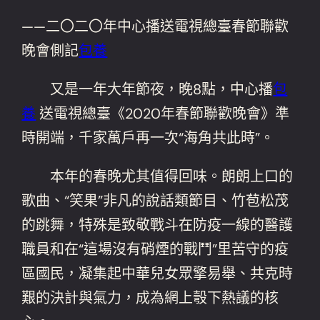
——二〇二〇年中心播送電視總臺春節聯歡
晚會側記
包養
又是一年大年節夜，晚8點，中心播
包
養
送電視總臺《2020年春節聯歡晚會》準
時開端，千家萬戶再一次“海角共此時”。
本年的春晚尤其值得回味。朗朗上口的
歌曲、“笑果”非凡的說話類節目、竹苞松茂
的跳舞，特殊是致敬戰斗在防疫一線的醫護
職員和在“這場沒有硝煙的戰鬥”里苦守的疫
區國民，凝集起中華兒女眾擎易舉、共克時
艱的決計與氣力，成為網上彀下熱議的核