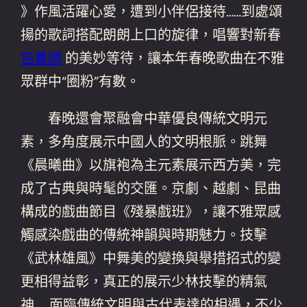
》作風活躍心愛，遭到小伴侶接待……到處頌
揚的歌詞搭配朗朗上口的旋律，唱響對新春
包養網
的美妙等待，讓本年春晚歌曲在不雅
眾群中“圈粉”有數。
春晚還會聚融會中華優良傳統文明元
素，多角度展示中國人的文明根脈。跳舞
《晨曦曲》以旗袍為主元素展示西方美，完
成了古典與時髦的交匯。京劇、越劇、昆曲
構成的戲曲節目《殘暴戲班》，讓不雅眾感
觸感染戲曲的傳統神韻與時期魅力。技擊
《武林雄風》中舞美的變換與舉措招式的變
更相得益彰，真正的展示少林技擊的精氣
神……面臨傳統文明與古代表達的相遇，不少