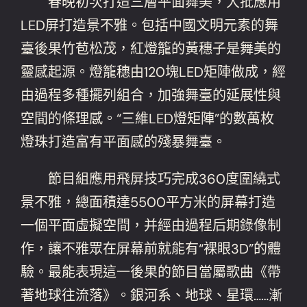
春晚初次打造三層平面舞美，大批應用
LED屏打造景不雅。包括中國文明元素的舞
臺後果竹苞松茂，紅燈籠的黃穗子是舞美的
靈感起源。燈籠穗由120塊LED矩陣做成，經
由過程多種擺列組合，加強舞臺的延展性與
空間的條理感。“三維LED燈矩陣”的數萬枚
燈珠打造富有平面感的殘暴舞臺。
節目組應用飛屏技巧完成360度圍繞式
景不雅，總面積達5500平方米的屏幕打造
一個平面虛擬空間，并經由過程后期錄像制
作，讓不雅眾在屏幕前就能有“裸眼3D”的體
驗。最能表現這一後果的節目當屬歌曲《帶
著地球往流落》。銀河系、地球、星環……漸