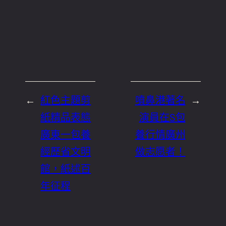
←
紅色主題剪
噴鼻港著名
→
紙精品表態
演員在S包
廣東一包養
養行情廣州
經歷省文明
做志愿者！
館，紙述百
年征程