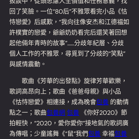
扳談中，從頭思慮人生價值和任務意義，找
回了笑臉。一位“80后”不雅眾看完小品《怙
恃戀愛》后感歎，“我向往像安杰和江德福如
許樸實的戀愛，爺爺奶奶看完后還笑著回想
起他倆年青時的故事”……分歧年紀層、分歧
個人工作的不雅眾，尋覓到了分歧的“笑點”
與感情震動。
歌曲《芳華的出發點》旋律芳華歡樂，
歌詞高昂向上；歌曲《爸爸母親》與小品
《怙恃戀愛》相連接，成為晚會
包養
的動情
點之一；歌曲
包養網
包養
《你好2020》節
拍輕快，“2020，愛你愛你”接地氣的歌詞廣
為傳唱；少童謠舞《“鼠”我們
包養
幸福
包養