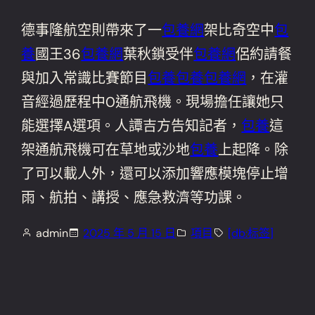
德事隆航空則帶來了一
包養網
架比奇空中
包
養
國王36
包養網
葉秋鎖受伴
包養網
侶約請餐
與加入常識比賽節目
包養
包養
包養網
，在灌
音經過歷程中0通航飛機。現場擔任讓她只
能選擇A選項。人譚吉方告知記者，
包養
這
架通航飛機可在草地或沙地
包養
上起降。除
了可以載人外，還可以添加響應模塊停止增
雨、航拍、講授、應急救濟等功課。
admin
2025 年 5 月 15 日
項目
[db:标签]