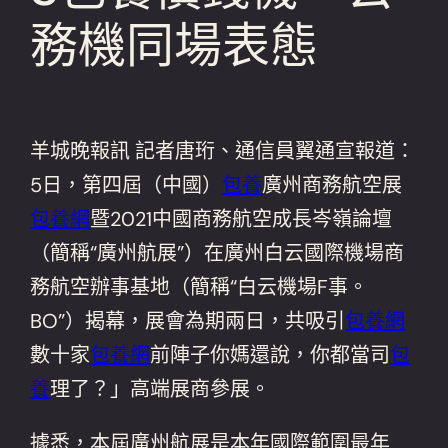
務機同場表態
羊城晚報訊 記者唐珩、通信員翼通宣報道：
5日，第四屆（中國）
包養
廣州商務航空展
包養網
暨2021中國商務航空成長岑嶺論壇
（簡稱“廣州航展”）在廣州白云國際機場商
務航空辦事基地（簡稱“白云機場F事。
BO”）揭幕，展會為期兩日，共吸引
包養網
數十家
包養網
前陣子你媽還說，你都當司
包
養
理了？」高端展商參展。
據悉，本屆廣州航展是本年國際範圍最年