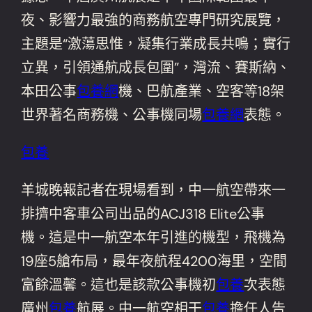
夜、影響力最強的商務航空專門研究展覽，
主題是“激蕩思惟，凝集行業成長共鳴；實行
立異，引領通航成長包圍”，灣流、賽斯納、
本田公事
包養網
機、巴航產業、空客等18架
世界著名商務機、公事機同場
包養網
表態。
包養
羊城晚報記者在現場看到，中一航空帶來一
排擠中客車公司出品的ACJ318 Elite公事
機。這是中一航空本年引進的機型，飛機為
19座5艙布局，最年夜航程4200海里，空間
富餘溫馨。這也是該款公事機初
包養
次表態
廣州
包養
航展。中一航空相干
包養
擔任人告