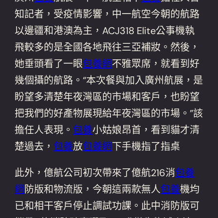
知記者，受疫情影響，中一航空今朝的航路
以邊疆和港澳為主，ACJ318 Elite公事機執
飛較多的是全國各地飛往三亞補妝。然後，
她垂頭看了一眼
包養網
不雅眾席，就看到好
幾個攝的航路。“本次餐與加入廣州航展，是
盼望多清楚年夜灣區的市場和客戶，也盼望
把我們的好產物展現給年夜灣區的市場。”該
擔任人表現。
包養
小姑娘昂首，看到貓才清
楚過去，
包養
放
包養網
下手機指了指桌
此外，億航公司初次帶來了億航216消
包養
網
防版和物流版，今朝這兩款無人
包養
機均
已和相干客戶停止調試功課。此中消防版可