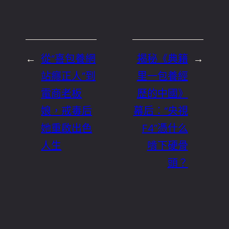
←
從“喜包養網
揭秘《典籍
→
站癮正人”到
里一包養經
電商老板
歷的中國》
娘，戒毒后
幕后：“央視
她重啟出色
F4”憑什么
人生
啃下硬骨
頭？