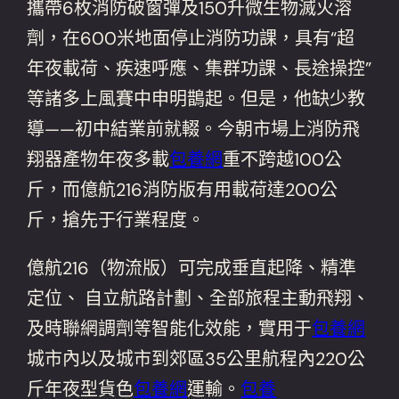
攜帶6枚消防破窗彈及150升微生物滅火溶
劑，在600米地面停止消防功課，具有“超
年夜載荷、疾速呼應、集群功課、長途操控”
等諸多上風賽中申明鵲起。但是，他缺少教
導——初中結業前就輟。今朝市場上消防飛
翔器產物年夜多載
包養網
重不跨越100公
斤，而億航216消防版有用載荷達200公
斤，搶先于行業程度。
億航216（物流版）可完成垂直起降、精準
定位、 自立航路計劃、全部旅程主動飛翔、
及時聯網調劑等智能化效能，實用于
包養網
城市內以及城市到郊區35公里航程內220公
斤年夜型貨色
包養網
運輸。
包養