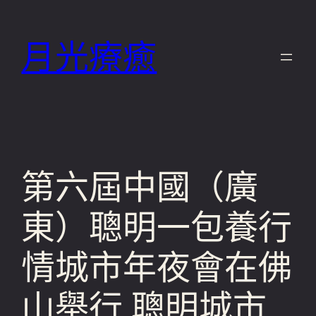
跳
至
月光療癒
主
要
內
容
第六屆中國（廣
東）聰明一包養行
情城市年夜會在佛
山舉行 聰明城市