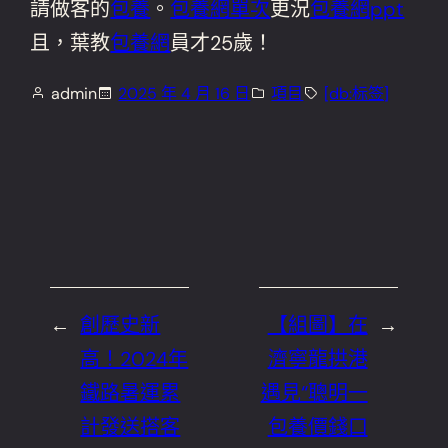
請做客的
包養
。
包養網單次
更況
包養網ppt
且，葉教
包養網
員才25歲！
admin
2025 年 4 月 16 日
項目
[db:标签]
←
創歷史新
【組圖】在
→
高！2024年
濟寧龍拱港
鐵路暑運累
遇見“聰明一
計發送搭客
包養價錢口