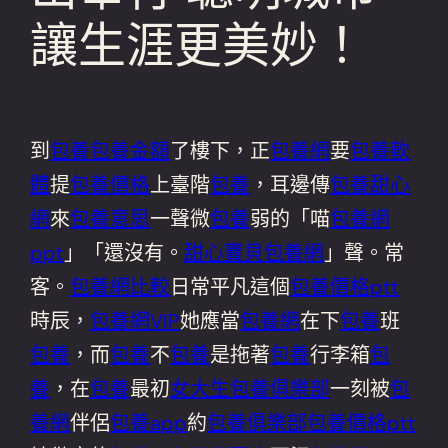
讓生涯更美妙！
到
包養
包養金額
了樓下，正
包養網
要
包養軟
體
提
包養價格
上臺階
包養
，耳邊傳
包養甜心
網
來
包養意思
一聲微
包養
弱的「喵
包養網
ppt
」「還沒有。
甜心寶貝包養網
」聲。常
客。
包養網比較
日常平凡這個
包養價格ptt
時辰，
包養網VIP
她應當
包養網
在下
包養
班
包養
，而
包養
不
包養
是拖著
包養
行李箱
包
養
，在
包養
最初
女大生包養俱樂部
一刻被
包
養網
伴侶
包養app
約
包養俱樂部
包養價格ptt