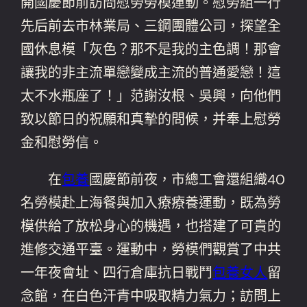
開國慶節前訪問慰勞勞模運動。慰勞組一行
先后前去市林業局、三鋼團體公司，探望全
國休息模「灰色？那不是我的主色調！那會
讓我的非主流單戀變成主流的普通愛戀！這
太不水瓶座了！」范謝汝根、吳興，向他們
致以節日的祝願和真摯的問候，并奉上慰勞
金和慰勞信。
在
包養
國慶節前夜，市總工會還組織40
名勞模赴上海餐與加入療療養運動，既為勞
模供給了放松身心的機遇，也搭建了可貴的
進修交通平臺。運動中，勞模們觀賞了中共
一年夜會址、四行倉庫抗日戰鬥
包養女人
留
念館，在白色汗青中吸取精力氣力；訪問上