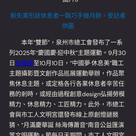
新失業形狀休息者一路巧手做月餅。受訪者
供圖
本年“雙節”，泉州市總工會發布了一系
列2025年“慶國慶·迎中秋”主題運動。9月30
日
包養網
至10月10日，“中國夢·休息美”職工
主題攝影暨文創作品巡展運動舉辦，作品聚
焦休息主題，或定格各行各業休息者辛苦任
務的剎時，或經由過程創意design弘揚勞模
精力、休息精力、工匠精力。此外，市總工
會與市工人文明宮還發布線上原創燈謎競
猜、“月滿慶華誕 絲海傳蕭音”南音公益匯演
等文明運動。節每日天期間，市工人文明宮