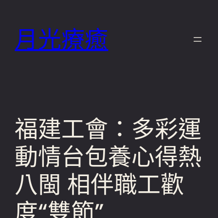
跳
至
月光療癒
主
要
內
容
福建工會：多彩運
動情台包養心得熱
八閩 相伴職工歡
度“雙節”