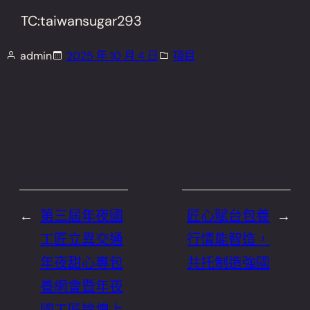
TC:taiwansugar293
admin
2025 年 10 月 4 日
項目
←
第三屆年夜國
匠心賦台包養
→
工匠立異交通
行情能智造，
年夜甜心專包
共托制造強國
養網會暨年夜
國工匠論壇上