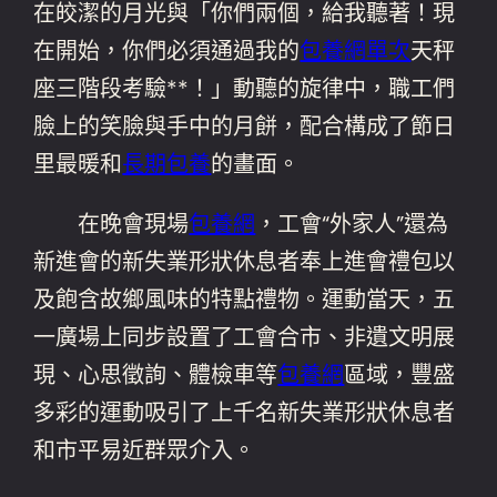
在皎潔的月光與「你們兩個，給我聽著！現
在開始，你們必須通過我的
包養網單次
天秤
座三階段考驗**！」動聽的旋律中，職工們
臉上的笑臉與手中的月餅，配合構成了節日
里最暖和
長期包養
的畫面。
在晚會現場
包養網
，工會“外家人”還為
新進會的新失業形狀休息者奉上進會禮包以
及飽含故鄉風味的特點禮物。運動當天，五
一廣場上同步設置了工會合市、非遺文明展
現、心思徵詢、體檢車等
包養網
區域，豐盛
多彩的運動吸引了上千名新失業形狀休息者
和市平易近群眾介入。