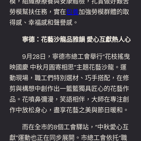
模，組織療療養與安康體檢，扎實做好艱苦
勞模幫扶任務，實在
包養
加強勞模群體的取
得感、幸福感和聲譽感。
寧德：花藝沙龍品雅韻 愛心互獻熱人心
9月28日，寧德市總工會舉行“花枝搖曳
映國慶 中秋月圓寄相思”主題花藝沙龍。運
動現場，職工們特別選材、巧手搭配，在修
剪與構想中創作出一籃籃獨具匠心的花藝作
品。花噴鼻彌漫，笑語相伴，大師在專注創
作中放松身心，盡享花藝之美與節日暖和。
而在全市的8個工會驛站，“中秋愛心互
獻”運動也正在同步展開。市總工會依托“職