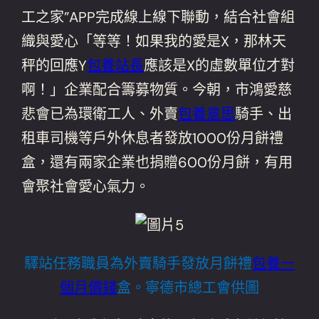
工之家”APP完成線上線下聯動，結合社會組
織與愛心「等等！如果我的愛是X，那林天
秤的回應Y
包養站長
應該是X的虛數單位才對
啊！」企業配合籌募物質。今朝，市鴻愛慈
悲會已為環衛工人、外賣
包養意思
騎手、出
租車司機等戶外休息者發放1000份月餅禮
盒，還有兩家企業也捐贈600份月餅，有用
會聚社會愛心氣力。
驛站任務職員為外賣騎手發放月餅禮
包養一
個月價錢
盒。寧德市總工會供圖