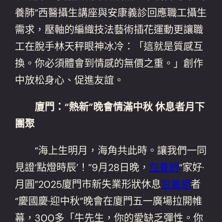
養肺”西醫攝生講座與安康義診回應職工攝生
需求，壓軸的編織技法藝術插花運動更讓職
工在脫手林天秤眼神冰冷：「這就是質感互
換。你必須體會到情感的無價之重。」創作
中放松身心、促進友誼。
廈門：“熱新”晚會情滿中秋 休息者月下
團聚
“海上生明月，海角共此時。讓我們一同
見證‘點燈時辰’！”9月28日晚，
包養網
“家好·
月圓”2025廈門市新失業形狀休息
包養網
者
“慶國慶·迎中秋”晚會在廈門五一廣場拉開帷
幕，300多「牛先生，你的愛缺乏彈性。你