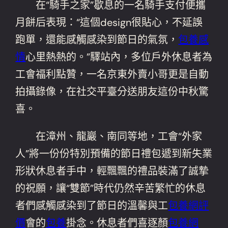
在“騎手之家”歇息的一名騎手支付便攜
月餅后表現：“這個design很貼心，不延誤
跑單，還能感觸感染到節日的氣氛，
包養感
情
心里熱熱的。”驛站內，多位戶外休息者為
工會福利點贊，一名京東外賣小哥更是自動
拍攝錄像，在社交平臺分送朋友這份中秋驚
喜。
在漳州、龍巖、南同等地，工會“外家
人”將一份份特別預備的節日禮包遞到新失業
形狀休息者手中，輕飄飄的禮品裝滿了誠摯
的祝願，讓“雙節”時代仍然辛苦繁忙的休息
者們感觸感染到了節日的溫馨與工
包養網評
價
會的
包養
掛念。休息者們喜逐顏
包養網