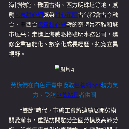
海博物館、豫園古街、西方明珠塔等地，感
觸
包養甜心網
感染
甜心花園
古代都會古今融
合、中西合
包養甜心網
璧的奇特景不雅和城
市風采；走進上海威派格聰明水務公司，進
修企業智能化、數字化成長經歷，拓寬立異
視野。
勞模們在白色汗青中吸取
包養網ppt
精力氣
力。受訪
包養站長
者供圖
“雙節”時代，市總工會將連續展開勞模
關愛辦事，重點訪問慰勞全國勞模及高齡勞