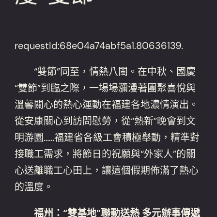
requestId:68e04a74abf5a1.80636139.
“雙節”同至，情熱八閩。在中秋、國慶
“雙節”到臨之際，一場場瀰漫著團聚喜悅與
溫馨關心的熱心運動在福建各地濃情演出。
從安康關心到訪問慰勞，從“熱新”晚會到文
明游園……福建省各級工會積極舉動，精準對
接職工需求，將節日的祝願與“外家人”的關
心送離職工心田上，讓這個假期佈滿了熱心
的溫度。
福州：“雙基地”聯動送熱 多元辦事傳遞