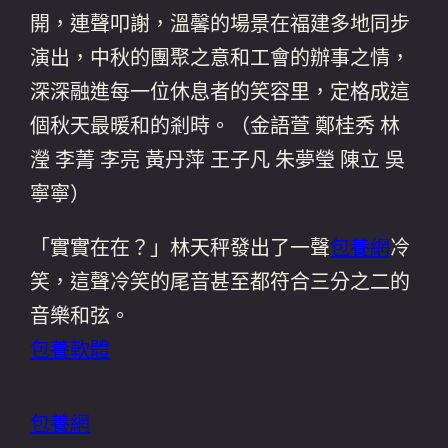
開，連聲叩謝，溫馨的場景在福建多地同步
演出，中秋的團聚之意和工會的辦事之情，
深深融進每一位休息者的笑容里，定格成這
個秋天最暖和的剎時。（金語萱 鄭桂秀 林
瀅 李菁 李亮 黃丹萍 王子凡 朱夢瑩 陳立 吳
寧寧）
「實實在在？」林天秤發出了一聲
包養網
冷
笑，這聲冷笑的尾音甚至都符合三分之二的
音樂和弦。
包養軟體
包養網