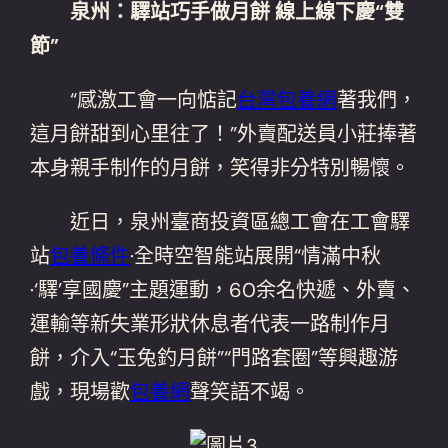
泉州：驛站巧手做月餅 線上線下慶“雙
節”
“感激工會一向惦記
台灣包養網
著我們，
這月餅甜到心里往了！”外賣配送員小莊捧著
本身親手制作的月餅，笑得非分特別暢懷。
近日，泉州臺商投資區總工會在工會驛
站
包養條件
·全時空智能站展開“情滿中秋
·‘驛’享國慶”主題運動，60余名快遞、外賣、
運輸等新失業形狀休息者代表一路制作月
餅，介入“玉兔釣月餅”“門路套圈”等興趣游
戲，現場歡
包養網
聲笑語不竭。