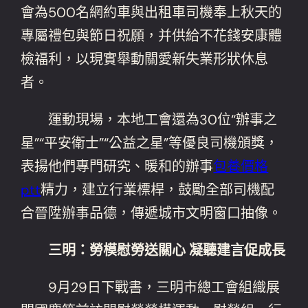
會為500名網約車與出租車司機奉上秋天的
專屬禮包與節日祝願，并供給不花錢安康體
檢福利，以現實舉動關愛新失業形狀休息
者。
運動現場，本地工會還為30位“辦事之
星”“平安衛士”“公益之星”等優良司機頒獎，
表揚他們專門研究、暖和的辦事
包養價格
ptt
精力，建立行業標桿，鼓勵全部司機配
合晉陞辦事品德，傳遞城市文明窗口抽像。
三明：勞模慰勞送關心 凝聽建言促成長
9月29日下戰書，三明市總工會組織展