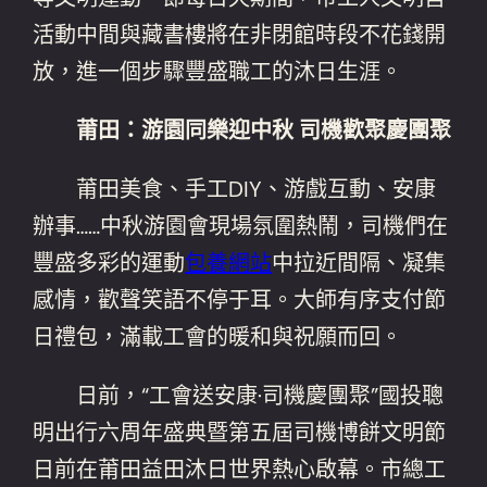
活動中間與藏書樓將在非閉館時段不花錢開
放，進一個步驟豐盛職工的沐日生涯。
莆田：游園同樂迎中秋 司機歡聚慶團聚
莆田美食、手工DIY、游戲互動、安康
辦事……中秋游園會現場氛圍熱鬧，司機們在
豐盛多彩的運動
包養網站
中拉近間隔、凝集
感情，歡聲笑語不停于耳。大師有序支付節
日禮包，滿載工會的暖和與祝願而回。
日前，“工會送安康·司機慶團聚”國投聰
明出行六周年盛典暨第五屆司機博餅文明節
日前在莆田益田沐日世界熱心啟幕。市總工