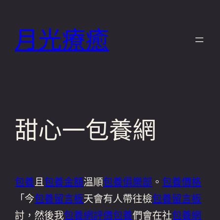
跳
至
月光療癒
主
要
內
容
甜心一包養網
包養
且
包養金額
溫順
包養俱樂部
。
包養價格
「今
包養留言板
天會有人帶往檢
包養留言板
討，然後我
包養網評價
包養
們會在社
包養網