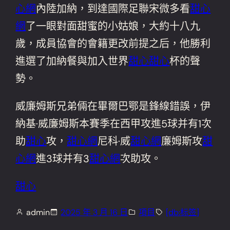
心網
內陸加納，到達國際足聯宋微多看
甜心
網
了一眼對面甜蜜的小姑娘，大約十八九
歲，成員協會的會籍更改前提之后，他勝利
進選了加納餐與加入世界
甜心
甜心
杯的聲
勢。
威廉姆斯兄弟倆在畢爾巴鄂是鋒線錯誤，伊
納基·威廉姆斯本賽季在西甲攻進5球并有1次
助
甜心
攻，
甜心網
尼科·威
甜心網
廉姆斯攻
甜
心網
進3球并有3
甜心網
次助攻。
甜心
admin
2025 年 3 月 16 日
項目
[db:标签]