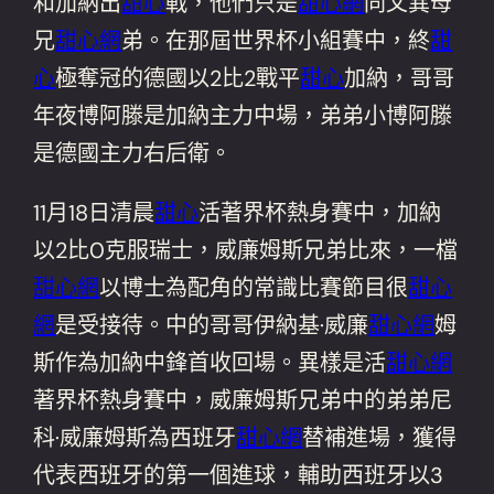
和加納出
甜心
戰，他們只是
甜心網
同父異母
兄
甜心網
弟。在那屆世界杯小組賽中，終
甜
心
極奪冠的德國以2比2戰平
甜心
加納，哥哥
年夜博阿滕是加納主力中場，弟弟小博阿滕
是德國主力右后衛。
11月18日清晨
甜心
活著界杯熱身賽中，加納
以2比0克服瑞士，威廉姆斯兄弟比來，一檔
甜心網
以博士為配角的常識比賽節目很
甜心
網
是受接待。中的哥哥伊納基·威廉
甜心網
姆
斯作為加納中鋒首收回場。異樣是活
甜心網
著界杯熱身賽中，威廉姆斯兄弟中的弟弟尼
科·威廉姆斯為西班牙
甜心網
替補進場，獲得
代表西班牙的第一個進球，輔助西班牙以3