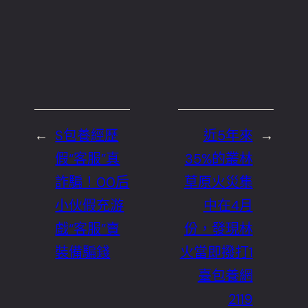
←
S包養經歷
近5年來
→
假“客服”真
35%的叢林
詐騙！00后
草原火災集
小伙假充游
中在4月
戲“客服”賣
份，發現林
裝備騙錢
火當即撥打1
臺包養網
2119