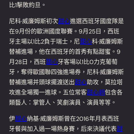
比1擊敗約旦。
尼科·威廉姆斯初次
甜心
進選西班牙國度隊是
在9月份的歐洲國度聯賽。9月25日，西班
牙主場以1比2負于瑞士，尼
甜心
科·威廉姆斯
替補進場，他在西班牙的首秀有點甜蜜。9
月28日，西班
甜心
牙客場以1比0力克葡萄
牙，奪得歐國聯四強進場券，尼科·威廉姆斯
替補進場并頭球擺渡送出
甜心
助攻，莫拉塔
攻進全場獨一進球。五位常客
甜心網
包含各
類藝人：掌管人、笑劇演員、演員等等。
伊
甜心
納基·威廉姆斯曾在2016年月表西班
牙餐與加入過一場熱身賽，后來決議代表
甜