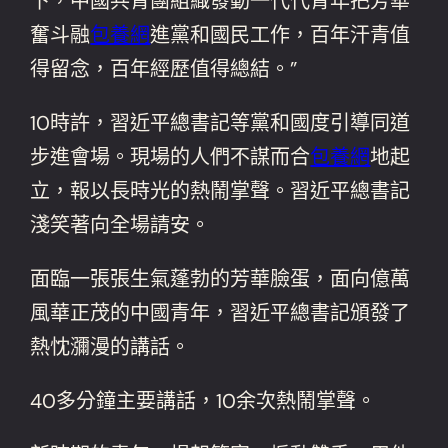
下，中國共青團組織發動一代代青年把芳華
奮斗融
包養網
進黨和國民工作，百年汗青值
得留念，百年經歷值得總結。”
10時許，習近平總書記等黨和國度引導同道
步進會場。現場的人們不謀而合
包養網
地起
立，報以長時光的熱鬧掌聲。習近平總書記
淺笑著向全場請安。
面臨一張張生氣蓬勃的芳華臉蛋，面向億萬
風華正茂的中國青年，習近平總書記頒發了
熱忱瀰漫的講話。
40多分鐘主要講話，10余次熱鬧掌聲。