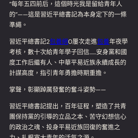
“每年五四前后，這個時光我是留給青年人
的”——這是習近平總書記為本身定下的一條
準繩。
習近平總書記2
包養網
0屢次走進
包養
年夜學
考核，數十次給青年學子回信……安身黨和國
度工作后繼有人、中華平易近族永續成長的
計謀高度，指引青年勇擔時期重擔。
掌聲，彰顯踔厲發奮的奮斗姿勢——
習近平總書記提出，百年征程，塑造了共青
團保持黨的引導的立品之本、苦守幻想信心
的政治之魂、投身平易近族回復的奮進之
力、扎根寬大青年的活氣之源。