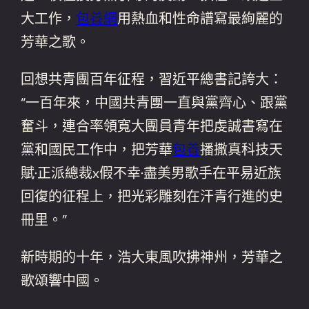
大工作，
包養網
用熱血和性命譜寫最絢麗的
芳華之歌。
回想共青團百年征程，習近平總書記誇大：
“一百年來，中國共青團一直與黨齊心、跟黨
奮斗，連合率領寬大團員青年把虔誠書寫在
黨和國民工作中，把芳華
包養
播撒真科技天
賦·正派總裁x假不幸·盡美男歌手在平易近族
回復的征程上，把光彩雕刻在汗青行進的史
冊里。”
新時期的十年，浩大東風吹拂神州，芳華之
歌頌響中國。