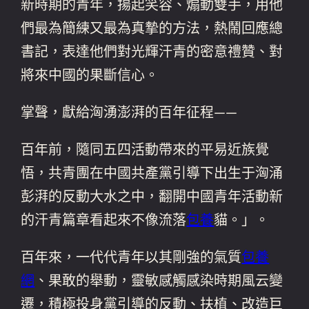
新時期的青年，揚起笑容、煽動雙手，用他
們最為簡練又最為真摯的方法，熱鬧回應總
書記，表達他們對光輝汗青的密意禮贊、對
將來中國的果斷信心。
掌聲，獻給洶湧澎湃的百年征程——
百年前，隨同五四活動帶來的平易近族覺
悟，共青團在中國共產黨引導下出生于洶涌
彭湃的反動大水之中，翻開中國青年活動新
的汗青篇章看起來不像流落
包養
貓。」。
百年來，一代代青年以其剛強的氣質
包養
網
、果敢的舉動，靈敏感觸感染時期風云變
遷，積極投身黨引導的反動、扶植、改造巨