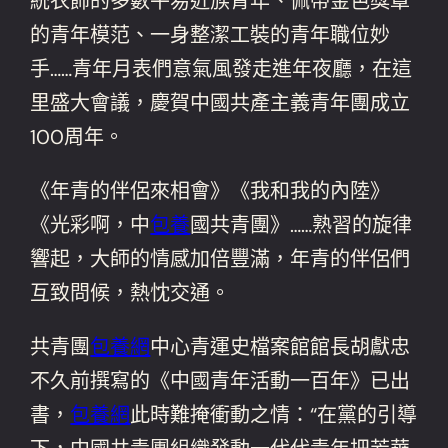
統衣飾的多數平易近族青年、佩帶金色獎章
的青年模范、一身整潔工裝的青年職位妙
手……青年月表們意氣風發走進年夜廳，在這
里盛大會議，慶賀中國共產主義青年團成立
100周年。
《年青的伴侶來相會》《我和我的內陸》
《光彩啊，中
包養
國共青團》……熟習的旋律
響起，大師的情感加倍豐滿，年青的伴侶們
互致問候，熱忱交通。
共青團
包養網
中心青運史檔案館館長胡獻忠
不久前撰寫的《中國青年活動一百年》已出
書，
包養網
此時難掩衝動之情：“在黨的引導