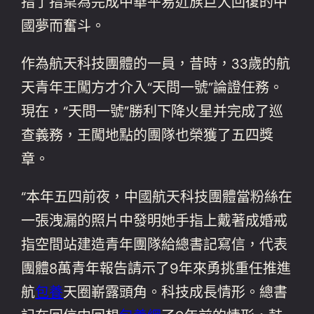
指了指桌為完成中華平易近族巨大回復的中
國夢而奮斗。
作為航天科技團體的一員，昔時，33歲的航
天青年王闖方才介入“天問一號”論證任務。
現在，“天問一號”勝利下降火星并完成了巡
查義務，王闖地點的團隊也榮獲了五四獎
章。
“本年五四前夜，中國航天科技團體當粉絲在
一張洩漏的照片中發明她手指上戴著成婚戒
指空間站建造青年團隊給總書記寫信，代表
團體8萬青年報告請示了9年來勇挑重任推進
航
包養
天圈嶄露頭角。科技成長情形。總書