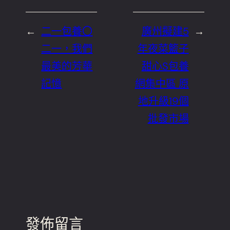
←
二一包養〇
廣州擬建5
→
二一，我們
年夜菜籃子
最美的芳華
甜心S包養
記憶
網集中區 原
地升級19個
批發市場
發佈留言