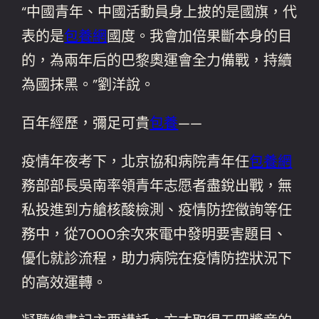
“中國青年、中國活動員身上披的是國旗，代
表的是
包養網
國度。我會加倍果斷本身的目
的，為兩年后的巴黎奧運會全力備戰，持續
為國抹黑。”劉洋說。
百年經歷，彌足可貴
包養
——
疫情年夜考下，北京協和病院青年任
包養網
務部部長吳南率領青年志愿者盡銳出戰，無
私投進到方艙核酸檢測、疫情防控徵詢等任
務中，從7000余次來電中發明要害題目、
優化就診流程，助力病院在疫情防控狀況下
的高效運轉。