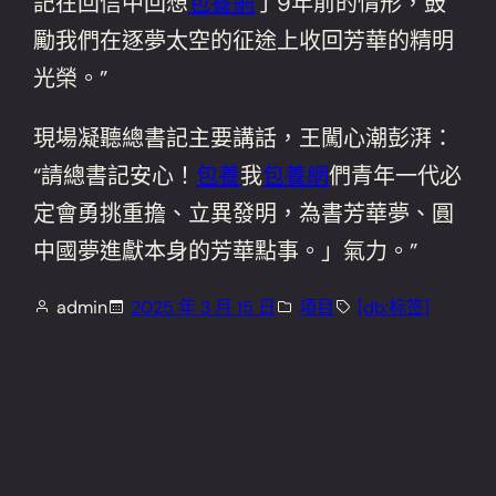
記在回信中回想
包養網
了9年前的情形，鼓
勵我們在逐夢太空的征途上收回芳華的精明
光榮。”
現場凝聽總書記主要講話，王闖心潮彭湃：
“請總書記安心！
包養
我
包養網
們青年一代必
定會勇挑重擔、立異發明，為書芳華夢、圓
中國夢進獻本身的芳華點事。」氣力。”
admin
2025 年 3 月 15 日
項目
[db:标签]