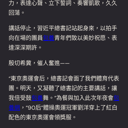
力，表達心聲、立下誓詞、奏響凱歌，久久
回蕩。
講話停止，習近平總書記站起身來，以拍手
向在場的團員
包養
青年們致以美妙祝愿、表
達深深期許。
殷切希冀，催人奮進——
“東京奧運會后，總書記會面了我們體育代表
團。明天，又凝聽了總書記的主要講話，讓
我倍受鼓
包養
舞。”為餐與加入此次年夜會
包
養網
，“90后”體操奧運冠軍劉洋穿上了紅白
配色的東京奧運會領獎服。