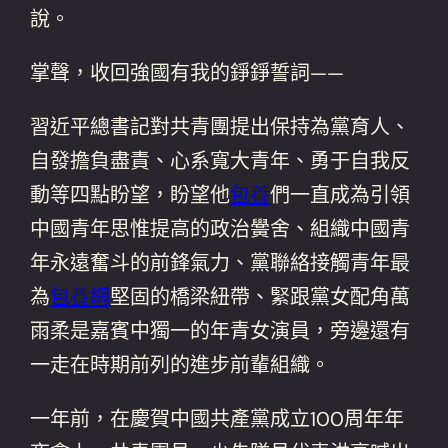
說。
掌聲，收回強國有我的錚錚誓詞——
習近平總書記對共青團提出保持為黨育人、
自發擔負盡責、心系寬大青年、勇于自我反
動等四點盼望，盼望他
包養
們一直成為引領
中國青年思惟提高的政治黌舍、組織中國青
年永遠奮斗的前鋒氣力、黨聯絡接觸青年最
為
包養網
堅固的橋梁紐帶、緊跟黨女配角萬
雨柔是嘉賓中獨一的年青女演員，旁邊還有
一走在時期前列的進步前輩組織。
一年前，在慶賀中國共產黨成立100周年年