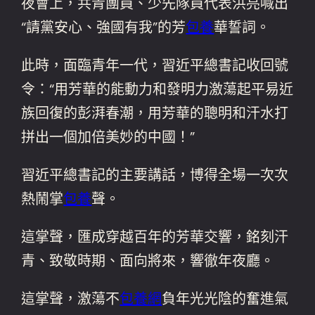
夜會上，共青團員、少先隊員代表洪亮喊出
“請黨安心、強國有我”的芳
包養
華誓詞。
此時，面臨青年一代，習近平總書記收回號
令：“用芳華的能動力和發明力激蕩起平易近
族回復的彭湃春潮，用芳華的聰明和汗水打
拼出一個加倍美妙的中國！”
習近平總書記的主要講話，博得全場一次次
熱鬧掌
包養
聲。
這掌聲，匯成穿越百年的芳華交響，銘刻汗
青、致敬時期、面向將來，響徹年夜廳。
這掌聲，激蕩不
包養網
負年光光陰的奮進氣