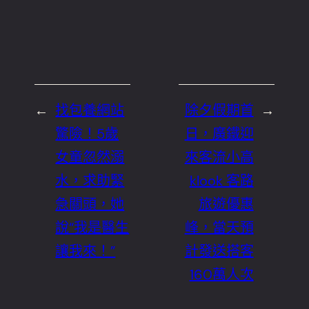
←
找包養網站
除夕假期首
→
驚險！5歲
日，廣鐵迎
女童忽然溺
來客流小高
水，求助緊
klook 客路
急關頭，她
旅遊優惠
說“我是醫生
峰，當天預
讓我來！”
計發送搭客
160萬人次