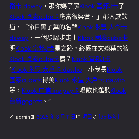
衛卡 daway
，那你媽了解
Klook 富邦J卡
了
Klook 國泰cube卡
應當很興奮。」鄰人感歎
道，「節目黑了葉的名聲
Klook 永豐 大衛卡
daway
，一個步驟步走上
Klook 國泰cube卡
明
Klook 富邦J卡
星之路，終極在文娛葉的答
Klook 國泰cube卡
覆？
Klook 富邦J卡
“
Klook 永豐 大戶卡 dawho
一小我長
Klook
國泰cube卡
得美
Klook 永豐 大戶卡 dawho
麗，
Klook 中信line pay卡
唱歌也難聽
Klook
台新gogo卡
。”
admin
2025 年 3 月 11 日
項目
[db:标签]