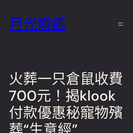
跳
至
月光療癒
主
要
內
容
火葬一只倉鼠收費
700元！揭klook
付款優惠秘寵物殯
葬“生意經”