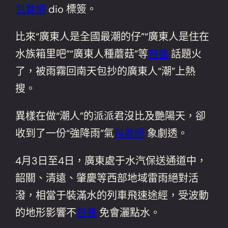
包養網
dio 標簽。
比來“廣東人是全國最潮的仔”“廣東人是住在
水族箱里吧”“廣東人種蘑菇”等
包養
話題火
了，被雨霧回南天包抄的廣東人“潮”上熱
搜。
異樣在做“潮人”的派派君沒比及艷陽天，卻
收到了一份“強降雨”氣
包養網
象劇透。
4月3日至4日，廣東處于水汽保送通道中，
韶關、清遠、肇慶等西部地域雷雨絕對活
潑，相當于裝滿水的列車飛速途經，受波動
的地形影響不
包養
免會灑點水。