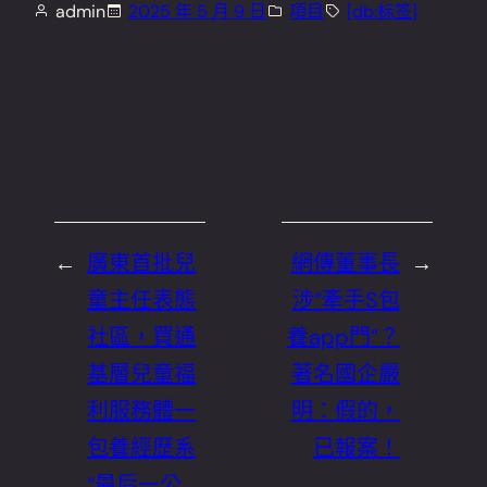
admin
2025 年 5 月 9 日
項目
[db:标签]
←
廣東首批兒
網傳董事長
→
童主任表態
涉“牽手S包
社區，買通
養app門”？
基層兒童福
著名國企嚴
利服務體一
明：假的，
包養經歷系
已報案！
“最后一公