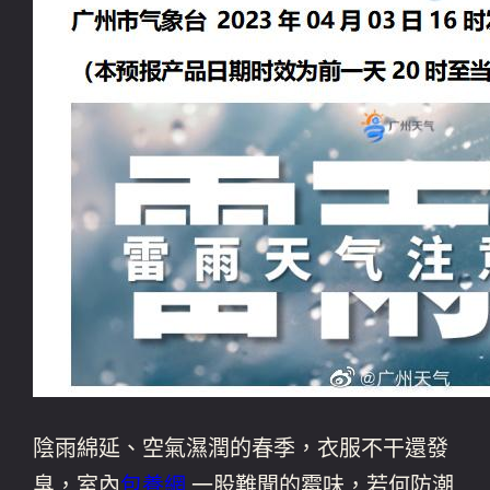
陰雨綿延、空氣濕潤的春季，衣服不干還發
臭，室內
包養網
一股難聞的霉味，若何防潮