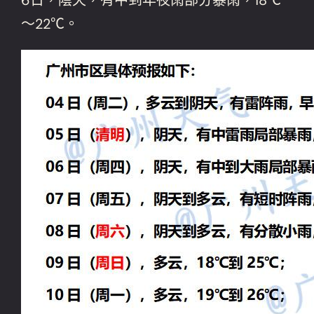
～22℃。