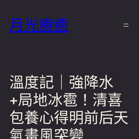
跳
至
月光療癒
主
要
內
容
溫度記｜強降水
+局地冰雹！清喜
包養心得明前后天
氣畫風突變