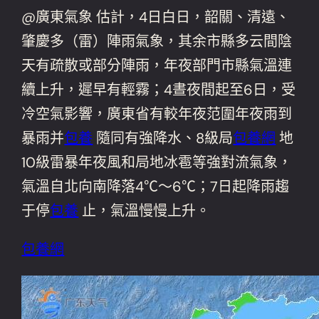
@廣東氣象 估計，4日白日，韶關、清遠、
肇慶多（雷）陣雨氣象，其余市縣多云間陰
天有疏散或部分陣雨，年夜部門市縣氣溫連
續上升，遲早有輕霧；4晝夜間起至6日，受
冷空氣影響，廣東省有較年夜范圍年夜雨到
暴雨并
包養
隨同有強降水、8級局
包養網
地
10級雷暴年夜風和局地冰雹等強對流氣象，
氣溫自北向南降落4℃～6℃；7日起降雨趨
于停
包養
止，氣溫慢慢上升。
包養網