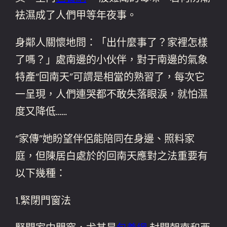
袪濕成了人們甲等年夜事。
身鄰人關懷地問：「出什麼事了？家裡怎樣
了嗎？」處南邊的小伙伴，對于南邊的氣象
特產“回南天”可謂是相當的熟習了，每次它
一呈現，人們連哭都不敢失落眼淚，就怕濕
度又降低……
“家傳”她盼望伴侶能陪同在身邊、照料家
庭，但陳居白處於的回南天應對之法重要有
以下幾種：
1.緊閉門窗法