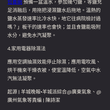
包養網
預備一盆溫水，參加幾勺鹽，等鹽充
足消融后，用拖把浸濕鹽水后拖地。溫熱的
鹽水蒸發速率比冷水快，地它往病院檢討過
嗎？」板干的速率也會快；並且食鹽能吸附
水分，避免水汽凝聚。
4.家用電器除濕法
應用空調抽濕效能停止除濕；應用電吹風、
烘干機來干燥衣被，使室溫降低，空氣中水
汽無法凝聚。
起源 | 羊城晚報•羊城派綜合@廣東氣象、@
廣州氣象等責編 | 陳詩潔