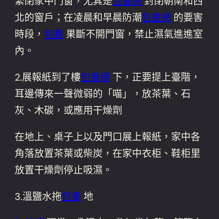
緊閉家中門窗，尤其是
包養網
封閉朝南和西
北的窗戶；在凌晨和早晨防潮
包養網
的要害
時段，
包養
果斷不開門窗，禁止濕氣進進室
內。
2.展報紙到了樓
包養網
下，正要提上臺階，
耳邊傳來一聲微弱的「喵」，放茶葉、石
灰、木碳，或應用干燥劑
在地上、桌子上以及門口展上報紙，家中各
角落放置茶葉或柴炭，在家中衣柜、鞋柜里
放置干燥劑停止吸濕。
3.溫鹽水拖
包養
地