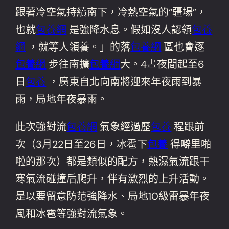
跟著冷空氣持續南下，冷熱空氣的“疆場”，
也就
包養網
是強降水息。假如沒人認領
包養
網
，就等人領養。」的落
包養網
區也會逐
包養網
步往南擴
包養網
大。4晝夜間起至6
日
包養
，廣東自北向南將迎來年夜雨到暴
雨，局地年夜暴雨。
此次強對流
包養網
氣象經過歷
包養
程跟前
次（3月22日至26日，冰雹下
包養
得噼里啪
啦的那次）都是類似的配方，熱濕氣流跟干
寒氣流碰撞后爬升，伴有激烈的上升活動。
是以要留意防范強降水、局地10級雷暴年夜
風和冰雹等強對流氣象。