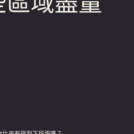
些區域盡量
你比來有碰到下班雨嗎？