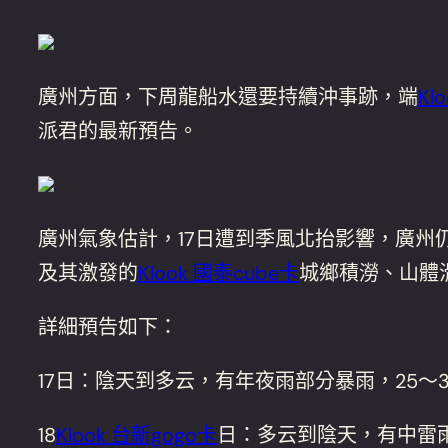
廣州方面，下周龍船水還要持續沖事跡，端
Kl
派君的最新預告。
廣州氣象估計，17日遭到季風北抬影響，廣州
及其激發的
Klook 國泰cube卡
城鄉積澇、山體
詳細預告如下：
17日：陰天到多云，有年夜雨部分暴雨，25～3
18
Klook 台新gogo卡
日：多云到陰天，有中雷雨