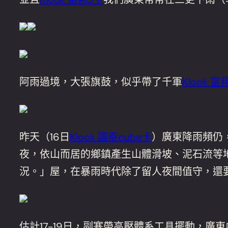
阿雨過境，大張旗鼓，似乎帶了千軍
Klook 富
昨天（16日
Klook 國泰cube卡
）廣東降雨頻仍
夜，依山而居的鄉鎮產生山體滑坡、泥石流等
況。」屋，在暴雨時代除了留人夜間值守，還
估計17-19日，副寒帶高壓體系工具擺動，