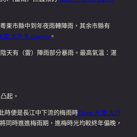
粵東市縣中到年夜雨轉陣雨，其余市縣有
 永豐 大戶卡 dawho
。
間陰天有（雷）陣雨部分暴雨。最高氣溫：湛
其凸起。
帶，此時便是長江中下流的梅雨時
Klook 永豐 大戶
將同時進進梅雨期，進梅時光均較終年偏晚，