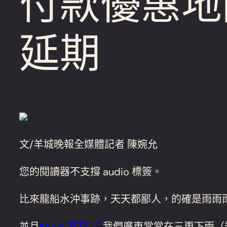
付款優惠地
延期
文/羊城晚報全媒體記者 陳婉允
您的閱讀器不支撐 audio 標簽。
比來龍船水沖事跡，天天都鄙人，的確是雨雨
並且
Klook 富邦J卡
我們廣東常常在三更下雨（