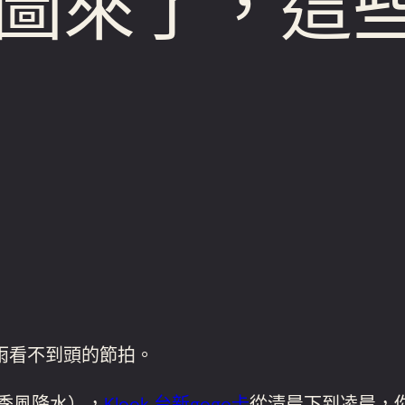
圖來了，這
雨看不到頭的節拍。
季風降水），
Klook 台新gogo卡
從清晨下到凌晨，