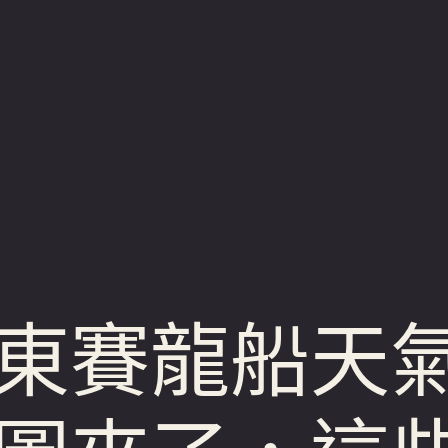
賽龍船天氣k