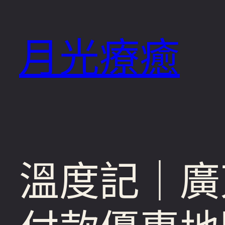
跳
至
月光療癒
主
要
內
容
溫度記｜廣東