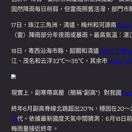
固然降雨每日削弱，但雷雨照舊活潑，部門市
17日，珠江三角洲、清遠、梅州和河源南
Kloo
（雷）陣雨部分年夜雨或暴雨。最高氣溫：湛江和
18日，粵西沿海市縣、韶關和清遠
Klook 台新g
江、茂名和云浮32℃～35℃，其余市
Klook 中
現實上，副寒帶高壓（簡稱“副高”）對我國
Klo
終年6月副高脊線北跳超出20°N，穩固在20～
卡
代。依據最新國度天氣中間猜測：6月18日
梅雨量接近終年。