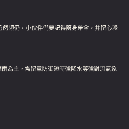
仍然頻仍，小伙伴們要記得隨身帶傘，并留心派
雷陣雨為主。需留意防御短時強降水等強對流氣象