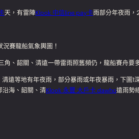
J卡
天，有雷陣
Klook 中信line pay卡
雨部分年夜雨，
狀況賽龍船氣象輿圖！
，珠三角、韶關、清遠一帶雷雨照舊頻仍，龍船賽舟要
、清遠等地有年夜雨，部分暴雨或年夜暴雨，下圖1
部沿海、韶關、清
Klook 永豐 大戶卡 dawho
遠雨勢