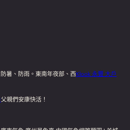
意防暑、防雨。東南年夜部、西
Klook 永豐 大戶
卡
父親們安康快活！