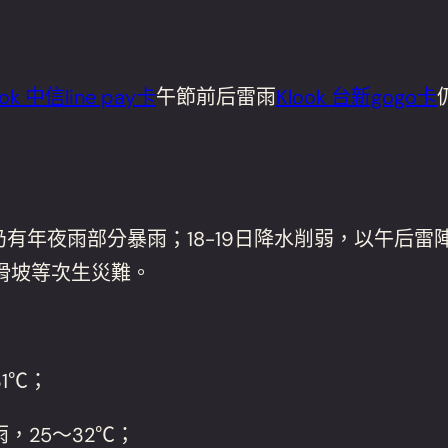
ook 中信line pay卡
午節前后雷雨
Klook 台新gogo卡
仍有年夜雨部分暴雨；18-19日降水削弱，以午后
滑坡等次生災難。
1℃；
，25～32℃；