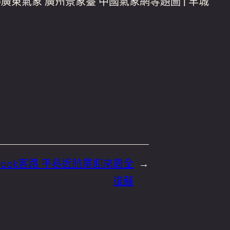
廣東氣象 廣州景象臺 中國氣象網等題圖 | 羊城
look客路 平易近航業迎來周全
→
復蘇