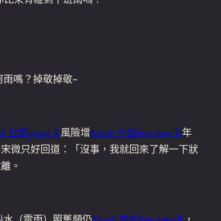
阿雨嗎？掉敬掉敬~
ok 台新gogo卡
風險增
Klook 中信line pay卡
年
房宋微只好回道：「沒事，我就回來了解一下狀
撤離。
船水（雷雨）照舊頻仍
Klook 中信line pay卡
，