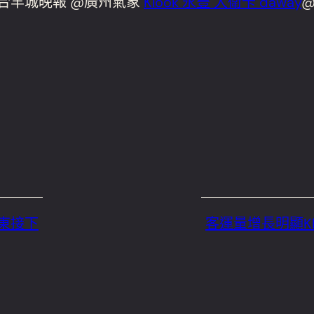
合羊城晚報 @廣州氣象
Klook 永豐 大衛卡 daway
@
廣東接下
客運量增長明顯K