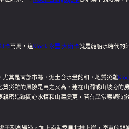
邦J卡
萬馬，這
Klook 永豐 大衛卡
就是龍船水時代的
，尤其是南部市縣，泥土含水量飽和，地質災難
Klo
地質災難的風險是高之又高，建在山澗或山坡旁的
要親密追蹤關心水情和山體變更，若有異常應頓時
廣東處于副高邊沿，加上南海季風北推上岸，廣東的龍