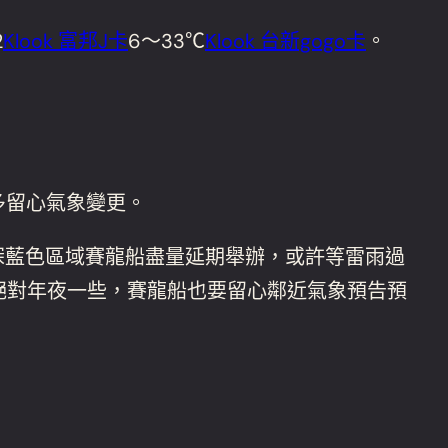
2
Klook 富邦J卡
6～33℃
Klook 台新gogo卡
。
多留心氣象變更。
深藍色區域賽龍船盡量延期舉辦，或許等雷雨過
絕對年夜一些，賽龍船也要留心鄰近氣象預告預