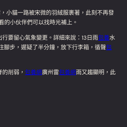
嘴，小貓一路被宋微的羽絨服裹著，此刻不再發
沒看的小伙伴們可以找時光補上。
行要留心氣象變更。詳細來說：13日雨
包養
水
微頓住腳步，遲疑了半分鐘，放下行李箱，循聲
包
脊的削弱，
包養網
廣州雷
包養網
雨又趨顯明，此