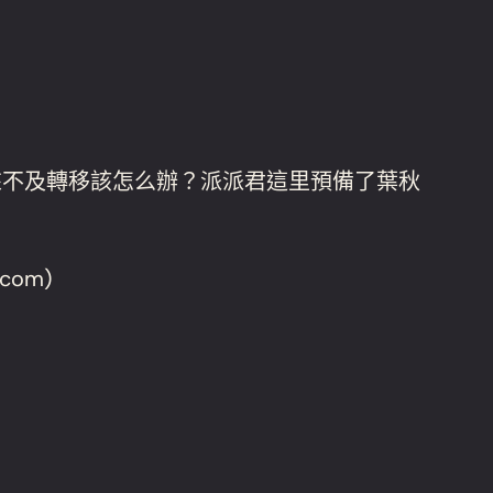
來不及轉移該怎么辦？派派君這里預備了葉秋
om)