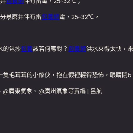
雨并
包養網
伴有雷電，25~32℃；
分暴雨并伴有雷
包養網
電，25~32℃。
水的包抄
包養
該若何應對？
包養網
洪水來得太快，
是一隻毛茸茸的小傢伙，抱在懷裡輕得恐怖，眼睛閉b.c
、@廣東氣象、@廣州氣象等責編 | 呂航