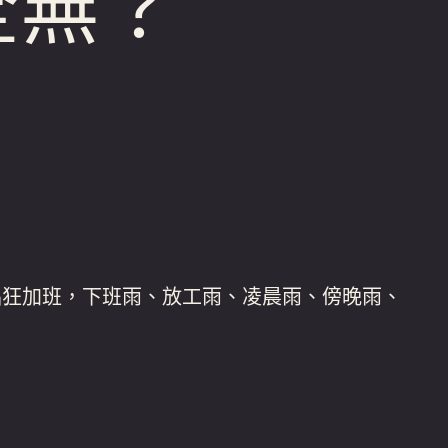
全無？
猖狂加班，下班雨、放工雨、凌晨雨、傍晚雨、