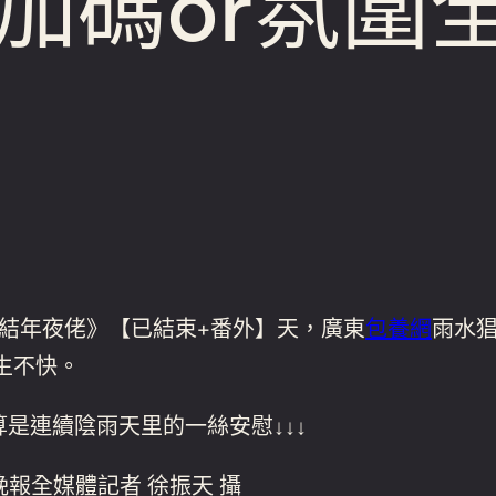
加碼or氛圍
結年夜佬》【已結束+番外】天，廣東
包養網
雨水
生不快。
是連續陰雨天里的一絲安慰↓↓↓
晚報全媒體記者 徐振天 攝