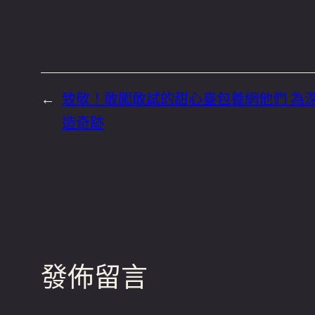
←
致敬！敢闖敢試的甜心臺包養網他們 為
造奇跡
發佈留言