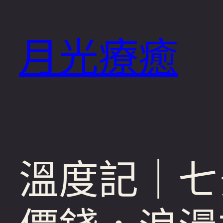
跳
至
月光療癒
主
要
內
容
溫度記｜七