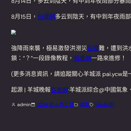
8月14日，多云到陰天，有中到年夜雨部分暴
8月15日，
包養網
多云到陰天，有中到年夜雨部
強降雨來襲，極易激發洪澇災
包養
難，遭到洪
鎖：“？”一段錄像教程，
包養網
一路來進修！
(更多消息資訊，請追蹤關心羊城派 pai.ycw
起源 | 羊城晚報
包養網
·羊城派綜合@中國氣象
admin
2025 年 4 月 2 日
項目
[db:标签]