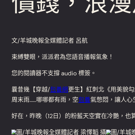
價錢，浪漫
文/羊城晚報全媒體記者 呂航
束縛雙眼，派派君為您語音播報氣象！
您的閱讀器不支撐 audio 標簽。
曩昔幾【穿越/
包養網
更生】紅刺北《用美貌勾
周末雨……哪哪都有雨，空
包養
氣憋悶，讓人心
好在，昨晚（12日）的粉藍天空實在冷艷，也算
圖/羊城晚報全媒體記者 梁懌韜 攝
圖/羊城