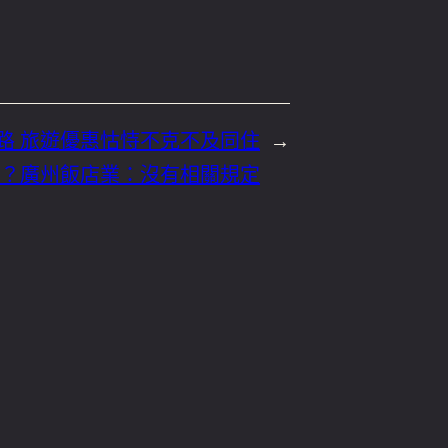
 客路 旅遊優惠怙恃不克不及同住
→
？廣州飯店業：沒有相關規定