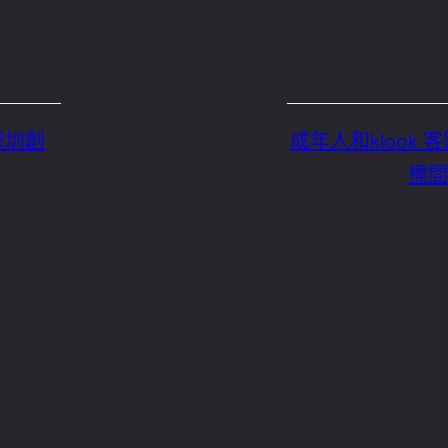
深圳創
成年人和klook
標間