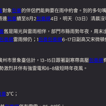
養
對象
包養
的伴侶們能夠要在雨中約會。別的多句
將連
包養
續至8月2
包養網
4日，明天（13日）清晨
養
舊是陽光與雷雨相伴，部門市縣雨勢年夜，周末出
包養網
雷雨頻仍；1
包養
包養網
6-17日副高又宋
州市景象臺估計，13-15日跟著副寒帶高壓
包養網
雨勢激烈并伴有強雷電和6~8級短時年夜風。
包養
3℃；