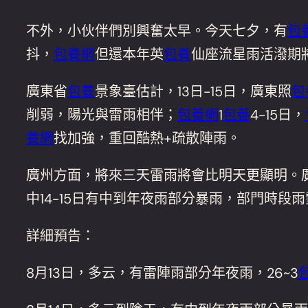
不外，小伙伴們別興奮太早。今天七夕，有
包
抖，
包養網
但還本年英
包養
仙座流星雨活潑期
廣東省
包養
景象臺估計，13日-15日，廣東照
包
削弱，陽光與雷雨相伴；
包養網
1
包養
4-15日，
養網
找加強，重回酷熱+疏散陣雨。
廣州方面，將來三天雷雨將會比明天更顯明。廣
中14-15日有中到年夜雨部分暴雨，部門時段
詳細預告：
8月13日，多云，有雷陣雨部分年夜雨，26~3