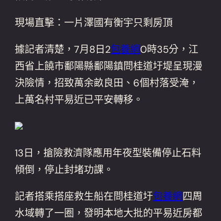
現場直擊：一片澤國有衡宇只剩房頂
據記者清楚，7月8日2
包養網
0時35分，江
西省上饒市鄱陽縣鄱陽鎮問桂道圩堤呈現漫
決險情，招致萬余畝良田、6個村落受淹，
上萬名村平易近已平安轉移。
13日，搶險救濟隊應用年夜型裝備停止石料
傾倒，停止封堵功課。
記者搭乘搭座救生船在問桂道圩
包養網
四周
水域轉了一圈，發明本地大批的平易近房都