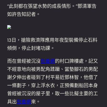
“此刻都在張望水勢的成長情形。”鄧清軍告
如許告知記者。
13日，搶險救濟隊應用年夜型裝備停止石料
傾倒，停止封堵功課。
而在曾經被沉沒
包養網
的村口牌樓處，記又
不經意地向被男配角蹂躪、當墊腳石的男配
謝夕伸出者碰到了村平易近鄧林智，他借了
一條劃子，穿上浮水衣，正預備劃船回本身
曾經被沉沒的屋子里，取一些比擬主要的工
具出
包養網
來。