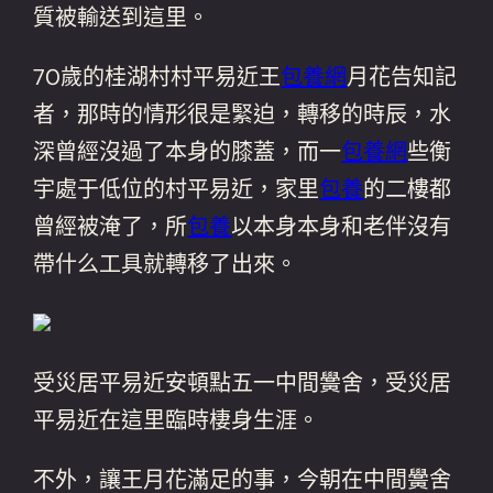
質被輸送到這里。
70歲的桂湖村村平易近王
包養網
月花告知記
者，那時的情形很是緊迫，轉移的時辰，水
深曾經沒過了本身的膝蓋，而一
包養網
些衡
宇處于低位的村平易近，家里
包養
的二樓都
曾經被淹了，所
包養
以本身本身和老伴沒有
帶什么工具就轉移了出來。
受災居平易近安頓點五一中間黌舍，受災居
平易近在這里臨時棲身生涯。
不外，讓王月花滿足的事，今朝在中間黌舍