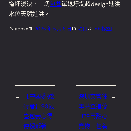
道圩漫決，一切
包養
單退圩堤超design進洪
水位天然進洪。
admin
2025 年 5 月 8 日
項目
[db:标签]
←
【中國夢·踐
深圳交警往
→
行者】93歲
年共查違停
臺包養心得
179萬甜心
傳授郝新
寶物一包養