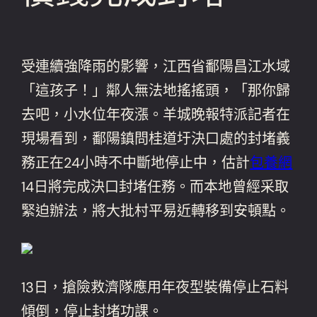
受連續強降雨的影響，江西省鄱陽昌江水域
「這孩子！」鄰人無法地搖搖頭，「那你歸
去吧，小水位年夜漲。羊城晚報特派記者在
現場看到，鄱陽鎮問桂道圩決口處的封堵義
務正在24小時不中斷地停止中，估計
包養網
14日將完成決口封堵任務。而本地曾經采取
緊迫辦法，將大批村平易近轉移到安頓點。
13日，搶險救濟隊應用年夜型裝備停止石料
傾倒，停止封堵功課。