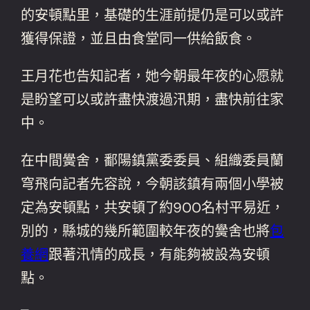
的安頓點里，基礎的生涯前提仍是可以或許
獲得保證，並且由食堂同一供給飯食。
王月花也告知記者，她今朝最年夜的心愿就
是盼望可以或許盡快渡過汛期，盡快前往家
中。
在中間黌舍，鄱陽鎮黨委委員、組織委員蘭
穹飛向記者先容說，今朝該鎮有兩個小學被
定為安頓點，共安頓了約900名村平易近，
別的，縣城的幾所範圍較年夜的黌舍也將
包
養網
跟著汛情的成長，有能夠被設為安頓
點。