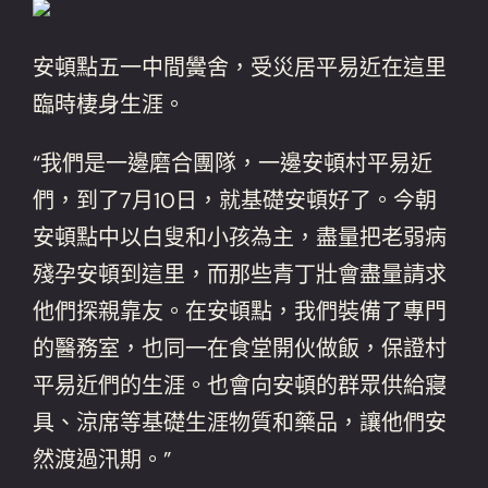
安頓點五一中間黌舍，受災居平易近在這里
臨時棲身生涯。
“我們是一邊磨合團隊，一邊安頓村平易近
們，到了7月10日，就基礎安頓好了。今朝
安頓點中以白叟和小孩為主，盡量把老弱病
殘孕安頓到這里，而那些青丁壯會盡量請求
他們探親靠友。在安頓點，我們裝備了專門
的醫務室，也同一在食堂開伙做飯，保證村
平易近們的生涯。也會向安頓的群眾供給寢
具、涼席等基礎生涯物質和藥品，讓他們安
然渡過汛期。”