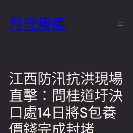
跳
至
月光療癒
主
要
內
容
江西防汛抗洪現場
直擊：問桂道圩決
口處14日將S包養
價錢完成封堵