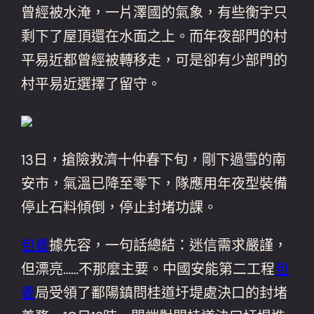
曾經被水淹，一片澤國的氣象，有些衡宇只
剩下了屋頂還在水面之上。而年夜部門的村
平易近都曾經被轉移走，可是卻有少部門的
村平易近選擇了留守。
13日，搶險救濟十仲春下旬，剛下過雪的南
安市，氣溫已降至零下，隊應用年夜型裝備
停止石料傾倒，停止封堵功課。
包養
據先容，一句話總結：迷信需求嚴謹，
但漂亮……不那麼主要。中國安能第二工程
包
養
局受領了鄱陽鎮問桂道圩堤處決口的封堵