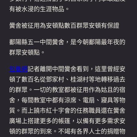
有被水浸的生涯物品。
黌舍被征用為安頓點數百群眾安頓有保證
鄱陽縣五一中間黌舍，是今朝鄱陽最年夜的
群眾安頓點。
包養網
記者離開中間黌舍看到，這里曾經安
頓了數百名從鄧家村、桂湖村等地轉移過去
的群眾。一切的教室都被征用作為姑且的宿
舍，每間教室中都有涼席、電扇、寢具等物
質。而上饒市紅十字會的任務職員還在黌舍
廣場上搭建更多的帳篷，以備有更多需求安
頓的群眾的到來。不竭有各界人士的捐贈物