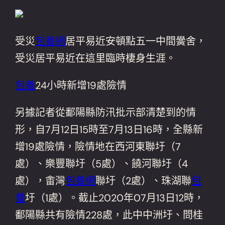
受災
包養網
居平易近安頓點五一中間黌舍，
受災居平易近在這里臨時棲身生涯。
包養
24小時新增19處險情
另據記者從鄱陽縣防汛批示部清楚到的情
形，自7月12日15時至7月13日16時，全縣新
增19處險情，險情地在西河東聯圩（7
處）、樂豐聯圩（5處）、饒河聯圩（4
處），畬灣
包養網
聯圩（2處）、珠湖聯
包
養
圩（1處）。截止2020年07月13日12時，
鄱陽縣共有險情228處，此中中洲圩、問桂