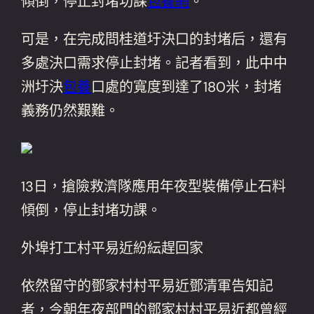
傾倒，停止封堵功課
包養網
。
可是，在完成問桂道圩決口的封堵后，還有
多處決口需求停止封堵。記者看到，此中中
洲圩決
包養
口處的寬度到達了180米，封堵
義務仍然艱難。
13日，搶險救濟隊應用年夜型裝備停止石料
傾倒，停止封堵功課。
外埠打工村平易近紛紜趕回家
依然留守的鄧家村村平易近鄧清軍告知記
者，今朝年夜部門的鄧家村村平易近都曾經