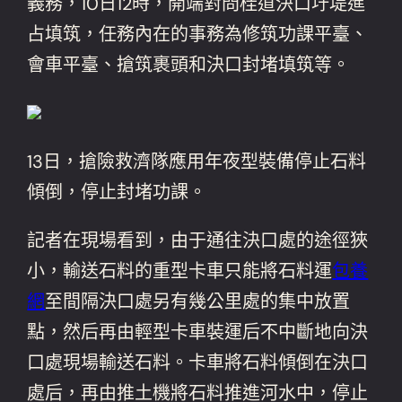
義務，10日12時，開端對問桂道決口圩堤進
占填筑，任務內在的事務為修筑功課平臺、
會車平臺、搶筑裹頭和決口封堵填筑等。
13日，搶險救濟隊應用年夜型裝備停止石料
傾倒，停止封堵功課。
記者在現場看到，由于通往決口處的途徑狹
小，輸送石料的重型卡車只能將石料運
包養
網
至間隔決口處另有幾公里處的集中放置
點，然后再由輕型卡車裝運后不中斷地向決
口處現場輸送石料。卡車將石料傾倒在決口
處后，再由推土機將石料推進河水中，停止