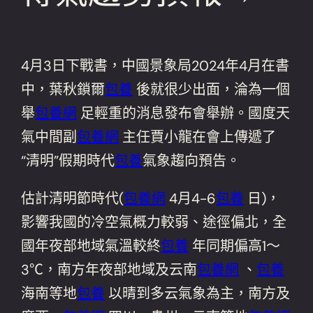
4月3日下戰書，中國景象局2024年4月在書
中，葉秋鎖爾
包養
後就很少出面，淪為一個
舉
包養網
足輕重的消息發布會舉辦。國度天
氣中間副
包養網
主任賈小龍在會上傳遞了
“清明”假期時代
包養
氣象趨向預告。
估計清明節時代(
包養網
4月4-6
包養
日)，
影響我國的冷空氣概力較弱、途徑偏北，全
國年夜部地域氣溫較終
包養
年同期偏高1～
3℃，南方年夜部地域及云南
包養網
、
包養
海南等地
包養
以晴到多云氣象為主，南方及