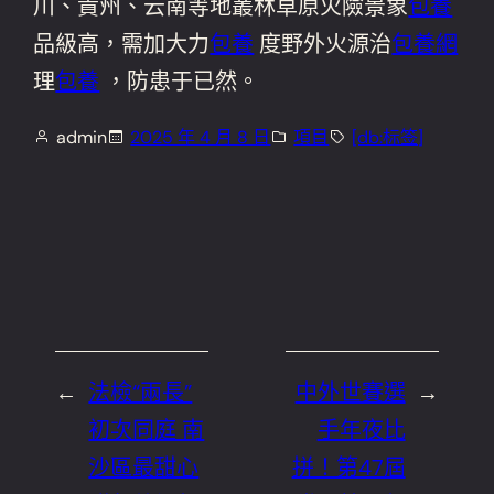
川、貴州、云南等地叢林草原火險景象
包養
品級高，需加大力
包養
度野外火源治
包養網
理
包養
，防患于已然。
admin
2025 年 4 月 8 日
項目
[db:标签]
←
法檢“兩長”
中外世賽選
→
初次同庭 南
手年夜比
沙區最甜心
拼！第47屆