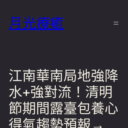
跳
至
月光療癒
主
要
內
容
江南華南局地強降
水+強對流！清明
節期間露臺包養心
得氣趨勢預報→