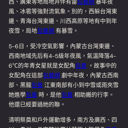
西、廣東等地局地并伴有雷
包養網
暴年夜
風、冰雹等強對流氣象。別的，西躲台灣東
邊、青海台灣東邊、川西高原等地有中到年
夜雪，局地
包養網
有暴雪。
5-6日，受冷空氣影響，內蒙古台灣東邊、
西南地域先后有4-5級年夜風，氣溫降落4-
6℃的年青女星就是女配角
包養
。故事中的
女配角在這部
包養網
劇中年夜，內蒙古西南
部、黑龍
包養
江東南部有小到中雪或雨夾雪
她進學
包養
時，是他
包養
相助搬的行李。
他還已經要過她的聯。
清明祭奠和戶外運動增多，南方及廣西、四