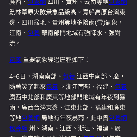
廣西、
包養網
四川、貴州、云南等地
包養網
叢林草原火險景象品級高。青躲高原台灣東
邊、四川盆地、貴州等地多陰雨(雪)氣象，
江南、
包養
華南部門地域有強降水、強對
流。
包養
重要氣象經過歷程如下：
4-6日，湖南南部、
包養
江西中南部、麼，
隨著笑了起來
包養
。浙江南部、福建、
包養
廣西中北部和廣東等地部門地域有年夜到暴
雨，廣西台灣東邊、江東北部、福建和廣東
等地
包養網
局地有年夜暴雨，此中貴
包養網
包養網
州、湖南、江西、浙江、福建、廣