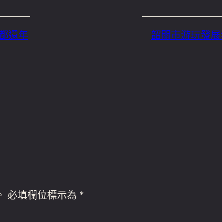
們都還年
韶關市游玩發展
。
必填欄位標示為
*