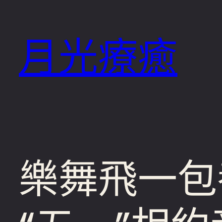
跳
至
月光療癒
主
要
內
容
樂舞飛一包