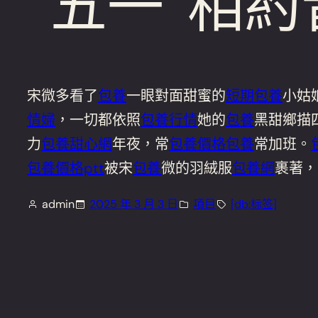
“五一”相
宋微多看了
包養
一眼對面甜蜜的
短期包養
小姑
情婦
，一切都依照
包養行情
她的
包養
黑甜鄉描
力
包養甜心網
年夜，常
包養價格
包養
常加班。
包養價格ptt
被宋
包養
微的羽絨服
包養網
裹著，
admin
2025 年 3 月 3 日
項目
[db:标签]