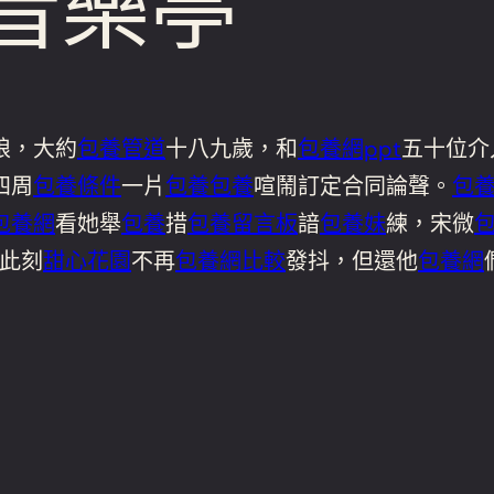
約音樂亭
娘，大約
包養管道
十八九歲，和
包養網ppt
五十位介
四周
包養條件
一片
包養
包養
喧鬧訂定合同論聲。
包
包養網
看她舉
包養
措
包養留言板
諳
包養妹
練，宋微
此刻
甜心花園
不再
包養網比較
發抖，但還他
包養網