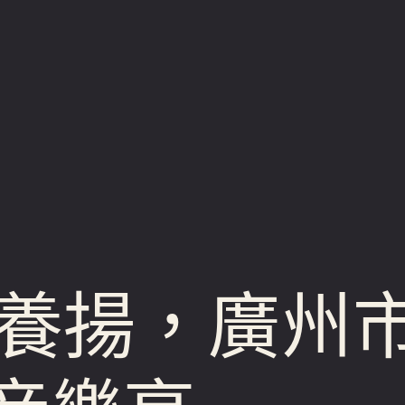
養揚，廣州