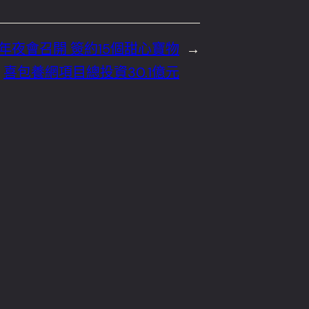
年夜會召開 簽約15個甜心寶物
→
喜包養網項目總投資30.1億元