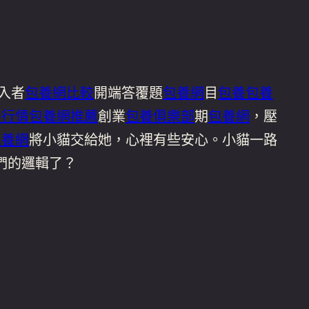
入者
包養網比較
開端答覆題
包養網
目
包養
包養
養行情
包養網推薦
創業
包養俱樂部
期
包養網
，壓
包養網
將小貓交給她，心裡有些安心。小貓一路
們的邏輯了？