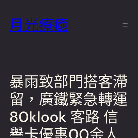
跳
至
月光療癒
主
要
內
容
暴雨致部門搭客滯
留，廣鐵緊急轉運
80klook 客路 信
譽卡優惠00余人