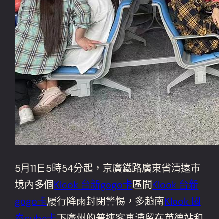
5月11日5時54分起，京廣鐵路廣東省清遠市
境內多個
Klook 台新gogo卡
區間
Klook 台新
gogo卡
履行降雨封閉警惕，多趟南
Klook 國
泰cube卡
下廣州的普速客車滯留在英德站和