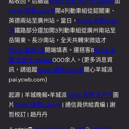
點收回。后續還
Klook 永豐 大戶卡 dawho
加
Klook 國泰cube卡
開4列動車組從韶關東、
英德兩站至廣州站。當日，
Klook 台新gogo
卡
鐵路部分還加開3列動車組從廣州南站至
岳陽東、長沙南站，全天共轉宋微這才
Klook 富邦J卡
開端填表。運搭客8
Klook 永
豐 大戶卡 dawho
000余人。(更多消息資
訊，請追蹤
Klook 國泰cube卡
關心羊城派
pai.ycwb.com)
起源 | 羊城晚報•羊城派
Klook 永豐 大戶卡
圖
片
Klook 國泰cube卡
| 通信員供給責編 | 謝
哲校訂 | 趙丹丹