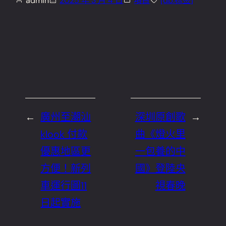
admin
2025 年 3 月 4 日
項目
[db:标签]
←
廣州至潮汕
深圳原創歌
→
klook 付款
曲《燈火里
優惠地區更
一包養的中
方便！新列
國》登陸央
車運行圖11
視春晚
日起實施