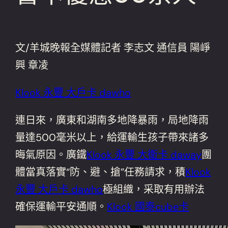
文/羊城晚報全媒體記者 李志文 通信員 陽崢
興 章凌
Klook 永豐 大戶卡 dawho
連日來，廣東和湖南多地降暴雨，局地降雨
量達500毫米以上，給運輸生孩子帶來諸多
晦氣原因。廣鐵
Klook 永豐 大衛卡 daway
團
體當真落實“防、避、搶”任務請求，積
Klook
永豐 大戶卡 dawho
極組織，采取有用辦法
確保運輸平安通順。
Klook 國泰cube卡