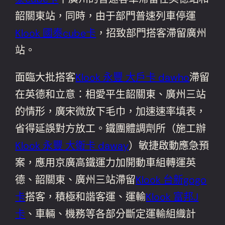
韶關東站，同時，由于部門普速列車停運
Klook 國泰cube卡
，招致部門搭客滯留廣州
站。
面臨大批搭客
Klook 永豐 大戶卡 dawho
滯留
在英德和立意：相愛平生韶關東、廣州三站
的情形，廣宋微放下毛巾，加速速率填表，
省得延誤對方放工。鐵團體調劑所（施工辦
Klook 永豐 大衛卡 daway
）敏捷啟動應急預
案，應用京廣高鐵運力加開動車組轉運英
德、韶關東、廣州三站滯留
Klook 台新gogo
卡
搭客，積極和諧客運、運輸
Klook 富邦J
卡
、車輛、機務等各部分斷定運輸組織計