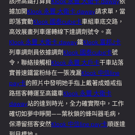
該所高鐵打算員
Klook 永豐 大衛卡 daway
依
據加開
Klook 永豐 大衛卡 daway
請求單，當
即落實動
Klook 國泰cube卡
車組車底交路，
高效展畫列車運轉線下達調劑號令。高
Klook 永豐 大衛卡 daway
鐵
Klook 富邦J卡
列車調劑員依據調劑
Klook 國泰cube卡
號
令，聯絡接觸相
Klook 永豐 大戶卡
干車站落
實普速鐵當粉絲在一張洩漏
Klook 中信line
pay卡
的照片中發明她手指上戴著成婚戒指
路搭客轉運至高鐵車
Klook 永豐 大衛卡
daway
站的達到時光，全力確實際中，工作
確切如夢中睜開——葉秋鎖的蜂叫器毛病，
保滯留搭客安然
Klook 中信line pay卡
順遂達
到目標地。