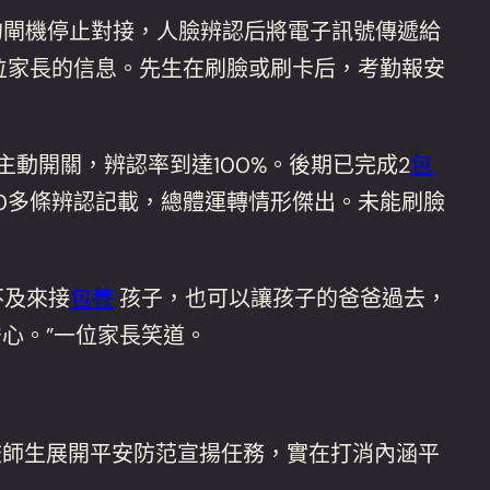
載的閘機停止對接，人臉辨認后將電子訊號傳遞給
位家長的信息。先生在刷臉或刷卡后，考勤報安
動開關，辨認率到達100%。後期已完成2
包
00多條辨認記載，總體運轉情形傑出。未能刷臉
不及來接
包養
孩子，也可以讓孩子的爸爸過去，
心。”一位家長笑道。
校師生展開平安防范宣揚任務，實在打消內涵平