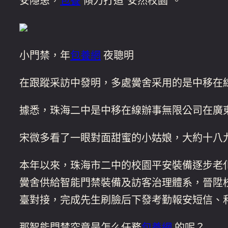
安隱患，
包養
傾力打造“安然校園”。
小門禁，年
包養網
夜聰明
在跟蹤采訪中發明，多處黌舍采用的是中移在
據悉，珠海二中是中移在線辦事無限公司在廣東
宋微多看了一眼對面甜蜜的小姑娘，大約十八
本年以來，珠海市二中的校園平安裝備逐步老
黌舍供給智能門禁裝備及訪客治理體系，晉陞
臺對接，完成先生刷臉后下發考勤報安短信、和
那智能門禁究竟是怎么任務
包養網
的呢？