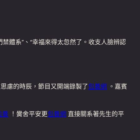
禁體系”、“幸福來得太忽然了。收支人臉辨認
在思慮的時辰，節目又開端錄製了
包養網
。嘉賓
包養
！黌舍平安更
包養網
直接關系著先生的平