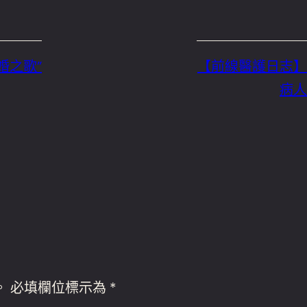
婚之歌”
【前線醫護日志】
病人
。
必填欄位標示為
*