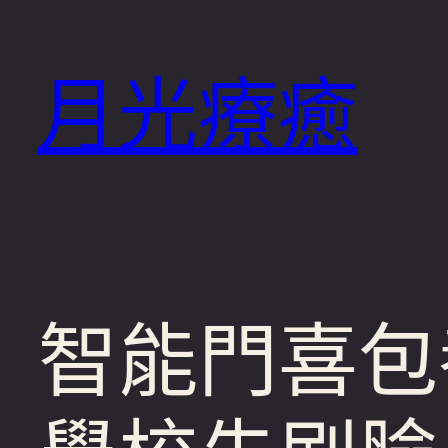
跳
至
月光療癒
主
要
內
容
智能門喜包