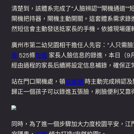
清楚到，該體系完成了“人臉辨認”“閘機通道”“
閘機把持器，閘機主動開關。這套體系需求錄
然短信會主動發送抵家長的手機。依據現場運
廣州市第二幼兒園相干擔任人先容：“人只需臉
養
525條
包養
家長人臉信息的錄進，本日（9月
經由過程的家長后續將設定信息補錄，確保正
站在門口閘機處，頓
包養網
時主動完成辨認及
歸正一個孩子可以錄進五張臉，刷臉便利又靠
同時，為了進一個步驟加大力度校園平安，江