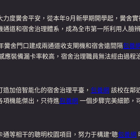
大力度黌舍平安，從本年9月新學期開學起，黌舍實
機通道和宿舍治理體系，成為全市第一所利用人臉
5年黌舍門口建成兩通道收支閘機和宿舍遠間隔
包養
感應裝備漏卡率較高，宿舍治理職員無法經由過程
打造加倍智能化的宿舍治理平臺，
包養網
該校在鄰近
各項機能傑出，只待進
包養網
一個步驟完美細節，
卡通等相干的聰明校園項目，努力于構建“聰
包養網