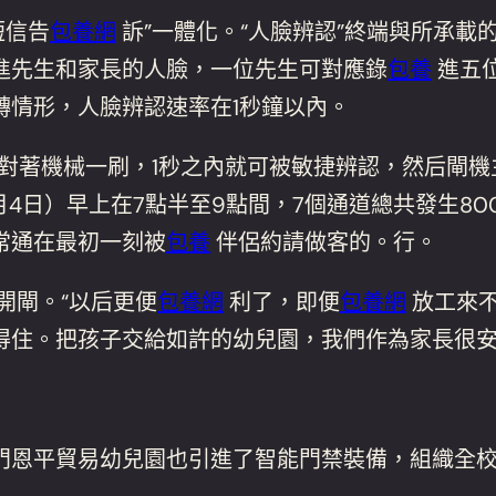
短信告
包養網
訴”一體化。“人臉辨認”終端與所承
進先生和家長的人臉，一位先生可對應錄
包養
進五
轉情形，人臉辨認速率在1秒鐘以內。
對著機械一刷，1秒之內就可被敏捷辨認，然后閘機主
4日）早上在7點半至9點間，7個通道總共發生8
常通在最初一刻被
包養
伴侶約請做客的。行。
開閘。“以后更便
包養網
利了，即便
包養網
放工來
得住。把孩子交給如許的幼兒園，我們作為家長很安
門恩平貿易幼兒園也引進了智能門禁裝備，組織全