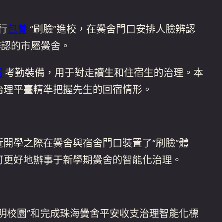
行
包養
“刷臉”進校，在黌舍門口安排人臉辨認
辨認的市屬黌舍。
網
考勤裝備，用于對走讀生和住宿生的治理。本
治理平臺精準把握先生的回宿情形。
開學之際在黌舍與宿舍門口裝置了“刷臉”體
可更好地辦事于新學期黌舍的智能化治理。
明校園”和完成珠海黌舍平安收支治理智能化標