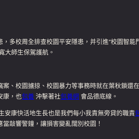
，多校周全排查校園平安隱患，并引進“校園智能門
寬大師生保駕護航。
竊案、校園擄掠、校園暴力等事務時就在葉秋鎖還
安康，也
包養
沖擊著社
包養網
會品德底線。
生安康快活地生長也是我們每小我責無旁貸的職責
應當敲響警鐘，讓損害變亂闊別校園！