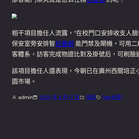
相干項目擔任人流露，“在校門口安排收支人
保安室旁安排智
包養網
能門禁及閘機，可用二
客體系，訪客完成物證比對及掛號后，可刷臉
該項目擔任人還表現，今朝已在廣州西關培正
園市場。
admin
2025 年 3 月 17 日
項目
[db:标签]