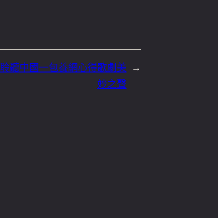
聆聽中國一包養網心得歌劇美
→
妙之聲