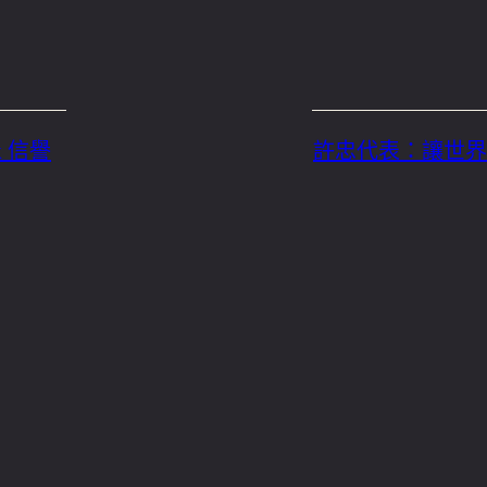
 信譽
許忠代表：讓世界