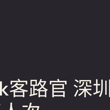
ok客路官 