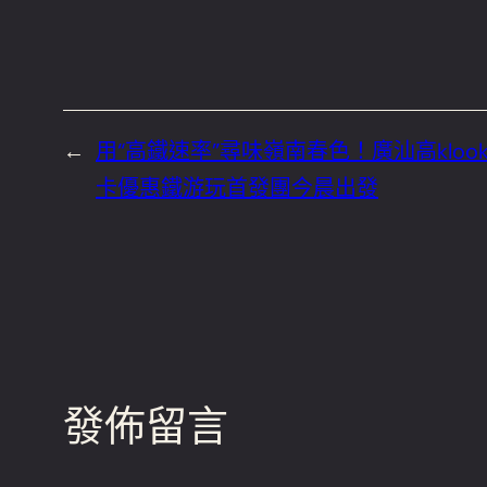
←
用“高鐵速率”尋味嶺南春色！廣汕高klook
卡優惠鐵游玩首發團今晨出發
發佈留言