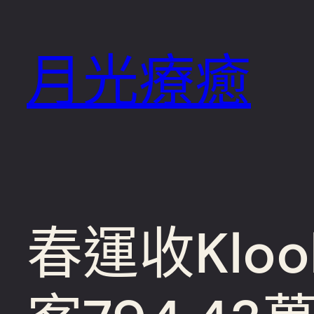
跳
至
月光療癒
主
要
內
容
春運收Klo