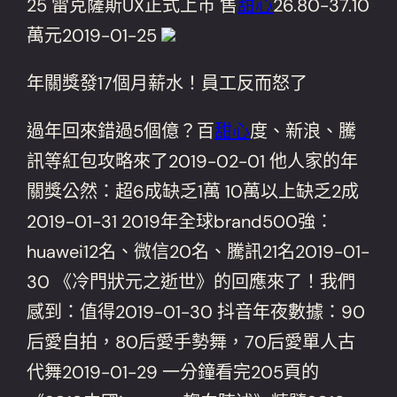
25 雷克薩斯UX正式上市 售
甜心
26.80-37.10
萬元2019-01-25
年關獎發17個月薪水！員工反而怒了
過年回來錯過5個億？百
甜心
度、新浪、騰
訊等紅包攻略來了2019-02-01 他人家的年
關獎公然：超6成缺乏1萬 10萬以上缺乏2成
2019-01-31 2019年全球brand500強：
huawei12名、微信20名、騰訊21名2019-01-
30 《冷門狀元之逝世》的回應來了！我們
感到：值得2019-01-30 抖音年夜數據：90
后愛自拍，80后愛手勢舞，70后愛單人古
代舞2019-01-29 一分鐘看完205頁的