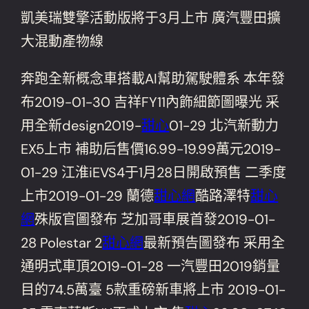
凱美瑞雙擎活動版將于3月上市 廣汽豐田擴
大混動產物線
奔跑全新概念車搭載AI幫助駕駛體系 本年發
布2019-01-30 吉祥FY11內飾細節圖曝光 采
用全新design2019-
甜心
01-29 北汽新動力
EX5上市 補助后售價16.99-19.99萬元2019-
01-29 江淮iEVS4于1月28日開啟預售 二季度
上市2019-01-29 蘭德
甜心網
酷路澤特
甜心
網
殊版官圖發布 芝加哥車展首發2019-01-
28 Polestar 2
甜心網
最新預告圖發布 采用全
通明式車頂2019-01-28 一汽豐田2019銷量
目的74.5萬臺 5款重磅新車將上市 2019-01-