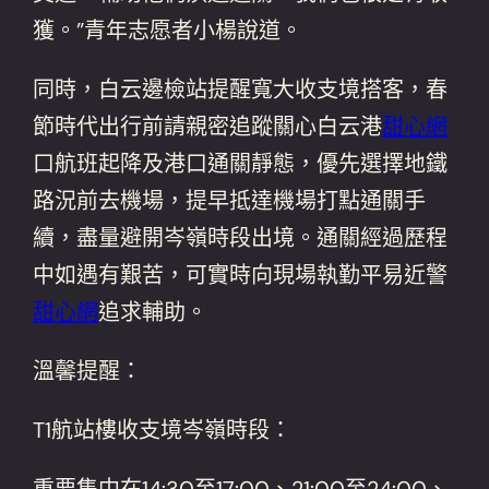
獲。”青年志愿者小楊說道。
同時，白云邊檢站提醒寬大收支境搭客，春
節時代出行前請親密追蹤關心白云港
甜心網
口航班起降及港口通關靜態，優先選擇地鐵
路況前去機場，提早抵達機場打點通關手
續，盡量避開岑嶺時段出境。通關經過歷程
中如遇有艱苦，可實時向現場執勤平易近警
甜心網
追求輔助。
溫馨提醒：
T1航站樓收支境岑嶺時段：
重要集中在14:30至17:00、21:00至24:00、