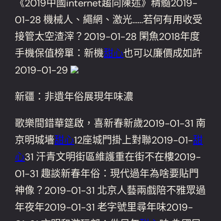
《2019中國internet趨向陳述》精髓2019-
01-28 機械人、繩網、激光……若何有用收受
接管太空渣滓？2019-01-28 閑魚2018年度
手機保值榜單：新機
甜心
也可以廉價成如許
2019-01-29
新疆：非遺年俗展現年味濃
歌樂間錯華筵啟，喜新春新歲2019-01-31 南
京明城墻
甜心
12座城門掛上對聯2019-01-
甜
心
31 汗青文明街區維護重在街不在樓2019-
01-31 趣談新春年俗：現代過年為啥要貼門
神像？2019-01-31 北京人藝兩戲陪不雅眾過
年夜年2019-01-31 老字號里尋年味2019-