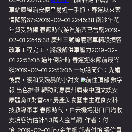
車站廣場治安便平易近一手抓，春運以來案
情降落67%2019-02-01 22:45:38 南沙年花
年貨受熱捧 春節時代游汽船票已售罄2019-
02-01 22:45:38 廣州三號線廈滘車輛段擴容
改革工程完工，將緩解供車壓力2019-02-
01 22:53:05 過年倒計時 春運迎來節前最岑
嶺2019-02-01 22:53:05 一句話簡介：先婚
後愛，暖和又殘暴的小甜文
前往頂部 數字
報 出色推舉 轉動消息廣州廣東中國文娛安
康體育IT財富car 房產美食圖集生涯食安科
技教導軍事 春節時代，白云機場港口日均收
支境客流估計5.3萬人金羊網 作者：付
怡 2019-02-01 [p>金羊網 記者付怡 通信員