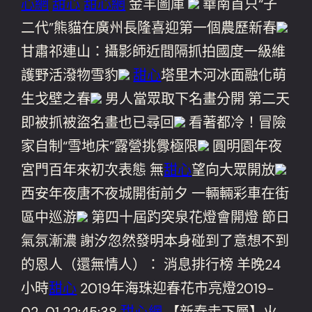
心網
甜心
甜心網
金羊圖庫
華南首只“子
二代”熊貓在廣州長隆喜迎第一個農歷新春
甘肅祁連山：攝影師近間隔抓拍國度一級維
護野活潑物雪豹
甜心
塔里木河冰面融化萌
生戈壁之春
男人當眾取下名畫分開 第二天
即被抓被盜名畫也已尋回
看著都冷！冒險
家自制“雪地床”露營挑釁極限
圓明園年夜
宮門百年來初次表態 無
甜心
望向大眾開放
西安年夜唐不夜城開街前夕 一輛輛彩車在街
區中巡游
第四十屆趵突泉花燈會開燈 節日
氣氛漸濃 謝汐忽然發明本身碰到了意想不到
的恩人（還無情人）： 消息排行榜 羊晚24
小時
甜心
2019年海珠迎春花市亮燈2019-
02-01 22:45:38
甜心網
【新春走下層】火