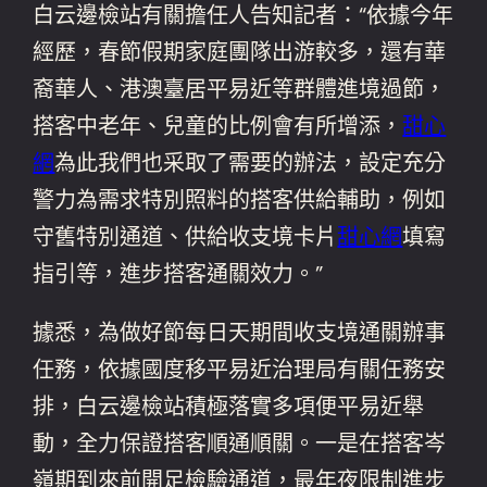
白云邊檢站有關擔任人告知記者：“依據今年
經歷，春節假期家庭團隊出游較多，還有華
裔華人、港澳臺居平易近等群體進境過節，
搭客中老年、兒童的比例會有所增添，
甜心
網
為此我們也采取了需要的辦法，設定充分
警力為需求特別照料的搭客供給輔助，例如
守舊特別通道、供給收支境卡片
甜心網
填寫
指引等，進步搭客通關效力。”
據悉，為做好節每日天期間收支境通關辦事
任務，依據國度移平易近治理局有關任務安
排，白云邊檢站積極落實多項便平易近舉
動，全力保證搭客順通順關。一是在搭客岑
嶺期到來前開足檢驗通道，最年夜限制進步