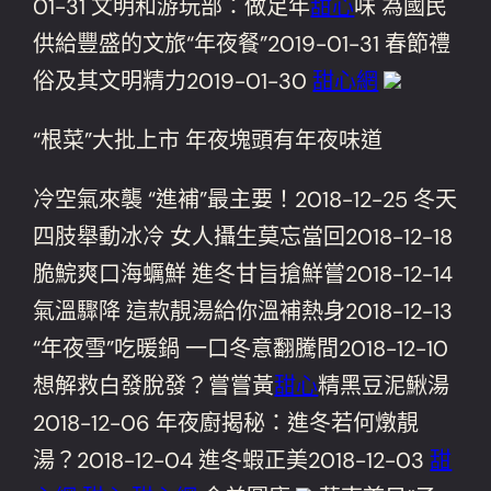
01-31 文明和游玩部：做足年
甜心
味 為國民
供給豐盛的文旅“年夜餐”2019-01-31 春節禮
俗及其文明精力2019-01-30
甜心網
“根菜”大批上市 年夜塊頭有年夜味道
冷空氣來襲 “進補”最主要！2018-12-25 冬天
四肢舉動冰冷 女人攝生莫忘當回2018-12-18
脆鯇爽口海蠣鮮 進冬甘旨搶鮮嘗2018-12-14
氣溫驟降 這款靚湯給你溫補熱身2018-12-13
“年夜雪”吃暖鍋 一口冬意翻騰間2018-12-10
想解救白發脫發？嘗嘗黃
甜心
精黑豆泥鰍湯
2018-12-06 年夜廚揭秘：進冬若何燉靚
湯？2018-12-04 進冬蝦正美2018-12-03
甜