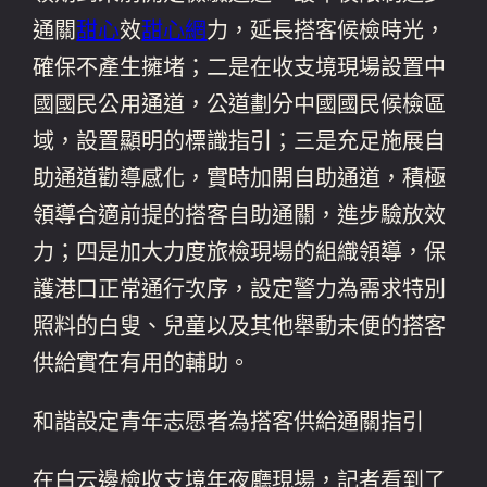
通關
甜心
效
甜心網
力，延長搭客候檢時光，
確保不產生擁堵；二是在收支境現場設置中
國國民公用通道，公道劃分中國國民候檢區
域，設置顯明的標識指引；三是充足施展自
助通道勸導感化，實時加開自助通道，積極
領導合適前提的搭客自助通關，進步驗放效
力；四是加大力度旅檢現場的組織領導，保
護港口正常通行次序，設定警力為需求特別
照料的白叟、兒童以及其他舉動未便的搭客
供給實在有用的輔助。
和諧設定青年志愿者為搭客供給通關指引
在白云邊檢收支境年夜廳現場，記者看到了