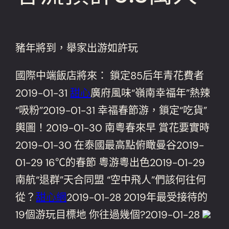
豬年將到，舉家出游如許玩
國際中端飯店將來： 鎖定85后年青花費者
2019-01-31
甜心
廣府風味“嶺南幸福年”熱辣
“吸粉”2019-01-31 幸福春節游，鎖定“吃貨”
輿圖！2019-01-30 南粵春來早 賞花要實時
2019-01-30 在泰國最高點俯瞰曼谷2019-
01-29 16℃的春節 粵游粵出色2019-01-29
南航“退群”天合同盟 “空中飛人”們該何往何
從？
甜心網
2019-01-28 2019年最受接待的
19個游玩目標地 你往過幾個?2019-01-28