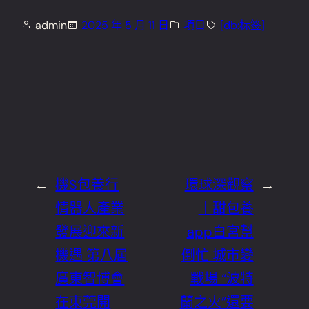
admin
2025 年 5 月 11 日
項目
[db:标签]
←
機S包養行
環球深觀察
→
情器人產業
丨甜包養
發展迎來新
app白宮幫
機遇 第八屆
倒忙 城市變
廣東智博會
戰場 “波特
在東莞開
蘭之火”還要