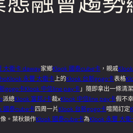
業態融會趨勢
豐 大衛卡 daway
家鄉
Klook 國泰cube卡
，親戚
Kloo
ho
Klook 永豐 大衛卡
上的
Klook 台新gogo卡
表格
K
台新gogo卡
Klook 中信line pay卡
」隨即拿出一條清
o
派總
Klook 富邦J卡
裁x
Klook 中信line pay卡
假不
ok 國泰cube卡
四周一片
Klook 台新gogo卡
喧鬧訂定
抽像。葉秋鎖作
Klook 國泰cube卡
為
Klook 永豐 大衛