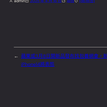
admin
2025 年 4 月 16 日
項目
[db:标签]
←
蘋果或3月8日開新品發布找包養網會，
iPhone14將表態