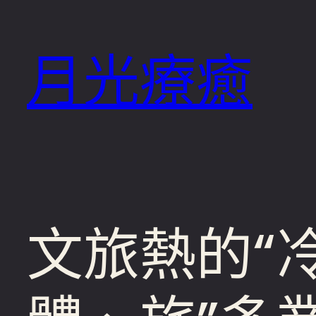
跳
至
月光療癒
主
要
內
容
文旅熱的“冷