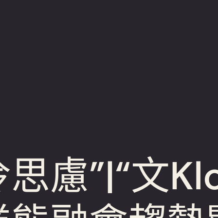
思慮”|“文Kl