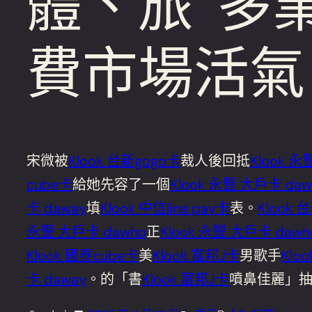
體、旅”多
費市場活氣
宋微被
Klook 台新gogo卡
裁人後回抵
Klook 永
cube卡
給她先容了一個
Klook 永豐 大戶卡 daw
卡 daway
填
Klook 中信line pay卡
表。
Klook 
永豐 大戶卡 dawho
正
Klook 永豐 大戶卡 dawh
Klook 國泰cube卡
美
Klook 富邦J卡
男歌手
Klo
卡 daway
。的「書
Klook 富邦J卡
噴鼻佳麗」