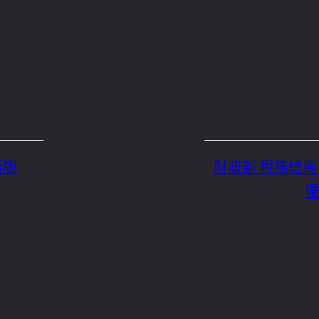
新版
財政部 稅務總局 
優