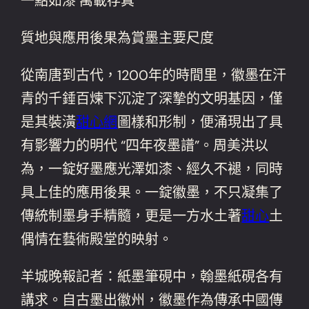
一點如漆 萬載存真
質地與應用後果為賞墨主要尺度
從南唐到古代，1200年的時間里，徽墨在汗
青的千錘百煉下沉淀了深摯的文明基因，僅
是其裝潢
甜心網
圖樣和形制，便涌現出了具
有影響力的明代 “四年夜墨譜”。周美洪以
為，一錠好墨應光澤如漆、經久不褪，同時
具上佳的應用後果。一錠徽墨，不只凝集了
傳統制墨身手精髓，更是一方水土著
甜心
土
偶情在藝術殿堂的映射。
羊城晚報記者：紙墨筆硯中，翰墨紙硯各有
講求。自古墨出徽州，徽墨作為傳承中國傳