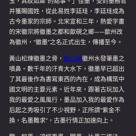
玉，其紋如犀”的點事。」佳墨，受封墨務官
并獲賜國姓，從此易姓李廷珪，李廷珪成為
古今墨家的宗師。北宋宣和三年，熱愛字畫
的宋徽宗將徽墨之都和歙硯之鄉——歙州改
為徽州，“徽墨”之名正式出生，傳播至今。
黃山松煉徽墨之骨，
甜心網
徽州水發筆墨之
噴鼻。數千年的汗青大水下，徽墨早已超出
了其最後作為書寫東西的內在，成為構筑中
國文明的主要元素。近年來，跟著古玩加入
我的最愛之風風行，墨品加入我的最愛作為
后起之秀吸引了不少視野，正所謂“紫金不
換，名墨難求”，古墨行情正加速向上。