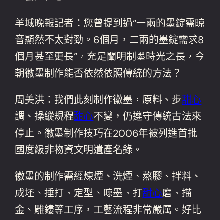
羊城晚報記者：您曾提到過“一兩的墨錠需晾
音顯然不太對勁。6個月，二兩的墨錠需求8
個月甚至更長”，充足闡明制墨時光之長，今
朝徽墨制作能否依然依照傳統的方法？
周美洪：我們此刻制作徽墨，原料、步
甜心
調、操縱規程
甜心
不變，仍遵守傳統古法來
停止。徽墨制作技巧在2006年被列進首批
國度級非物資文明遺產名錄。
徽墨的制作需經煉煙、洗煙、熬膠、拌料、
成坯、捶打、定型、晾墨、打
甜心
磨、描
金、雕鏤等工序，工藝流程非常嚴厲。好比