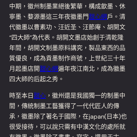
中期，徽州制墨業絕後繁華，構成歙墨、休
寧墨、婺源墨這三年夜徽墨門
甜心網
戶。清
代徽墨以曹素功、汪近圣、汪節庵、胡開文
“四大師”為代表。胡開文墨店始創于清乾隆
年間，胡開文制墨原料講究，製品東西的品
質優良，成為貢墨制作商號，上世紀三十年
月起墨店開
甜心網
遍年夜江南北，成為徽墨
四大師的后起之秀。
時至本日
甜心
，徽州還是我國獨一的制墨中
間，傳統制墨工藝獲得了一代代匠人的傳
承，徽墨除了著名于國際，在japan(日本)也
很受接待，可以說只需有中漢文化的處所就