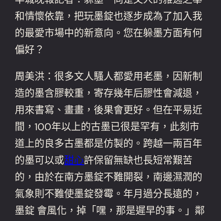
和情懷依靠，把玩墨錠也逐步成為了加入我
的最愛市場中的新意向。您在躲墨方面有何
偏好？
周美洪：很多文人騷人都愛用老墨，因新制
造的墨含膠較重，寄存幾年后膠性會減退，
用來書寫、畫畫，後果會更好。但在平易近
間，100年以上的古墨已很是罕有，此刻市
道上的良多古墨都是仿製的。跨越一兩百年
的墨可以或
甜心
許保留無缺也長短常艱苦
的，由於在南方墨錠不難開裂，南邊濕潤的
氣象則不難使墨錠發霉。年月過分長遠的，
墨錠 會風化，掉「嘿，那是遲早的事。」鄰