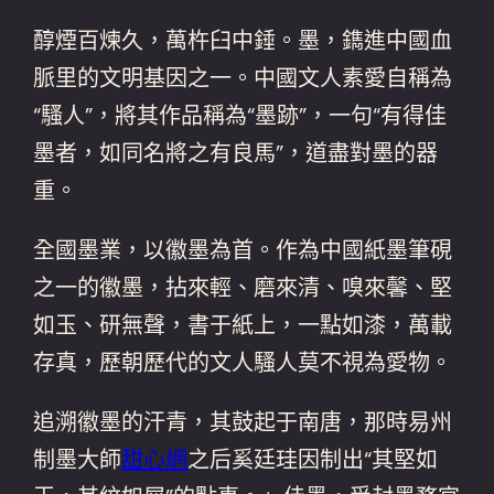
醇煙百煉久，萬杵臼中錘。墨，鐫進中國血
脈里的文明基因之一。中國文人素愛自稱為
“騷人”，將其作品稱為“墨跡”，一句“有得佳
墨者，如同名將之有良馬”，道盡對墨的器
重。
全國墨業，以徽墨為首。作為中國紙墨筆硯
之一的徽墨，拈來輕、磨來清、嗅來馨、堅
如玉、研無聲，書于紙上，一點如漆，萬載
存真，歷朝歷代的文人騷人莫不視為愛物。
追溯徽墨的汗青，其鼓起于南唐，那時易州
制墨大師
甜心網
之后奚廷珪因制出“其堅如