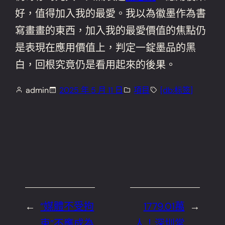
好，值得加入我的最愛。我以為徽墨作為書
寫畫畫的東西，加入我的最愛價值的焦點仍
是表現在應用價值上，判定一錠墨品的黑
白，回根究竟仍是看用起來的後果。
admin
2025 年 5 月 11 日
項目
[db:标签]
←
“媒體不受拘
1779.01萬
→
束”不應成為
人！深圳常