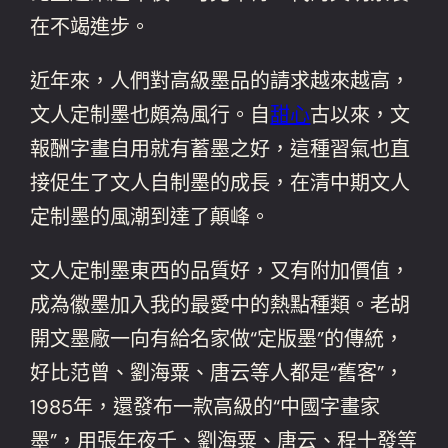
在不竭進步。
近年來，人們對高級墨品的請求越來越高，
文人定制墨也頗為風行。自
甜心
古以來，文
報酬字畫自用就有蓄墨之好，這種習氣也直
接促生了文人自制墨的成長，在清中期文人
定制墨的風潮到達了顛峰。
文人定制墨東西的品質好，又有附加價值，
成為徽墨加入我的最愛中的熱點種類。老胡
開文墨廠一向有給名家做“定版墨”的傳統，
好比范曾、劉海粟、唐云等人都是“舊客”，
1985年，還發布一款高級的“中國字畫家
墨”，用張年夜千、劉海粟、唐云、程十發等