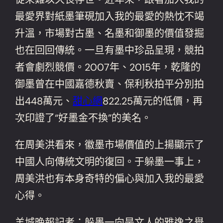
最愛界對紙墨筆硯加入我的最愛的熱忱不竭
升溫，市場對古墨、名墨和御墨的價值發掘
也在回回傳統。一旦有墨中珍品呈現，競拍
者會劇烈競價。2007年、2015年，乾隆的
御墨曾在中國嘉德秋賣、保利秋拍平分別拍
出448萬元、
甜心網
822.25萬元的低價，再
次印證了“好墨金不換”的美名。
在周美洪看來，徽墨市場價值的上揚顯示了
中國人向傳統文明的復回。于躲墨一事上，
周美洪也有本身奇特的偏心與加入我的最愛
心得。
羊城晚報記者：躲墨一向是文人的雅逸之舉