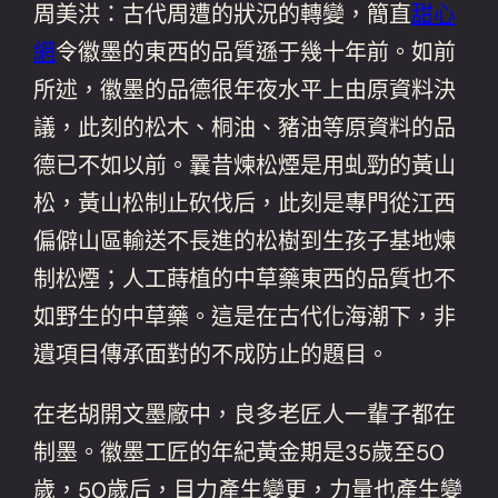
周美洪：古代周遭的狀況的轉變，簡直
甜心
網
令徽墨的東西的品質遜于幾十年前。如前
所述，徽墨的品德很年夜水平上由原資料決
議，此刻的松木、桐油、豬油等原資料的品
德已不如以前。曩昔煉松煙是用虬勁的黃山
松，黃山松制止砍伐后，此刻是專門從江西
偏僻山區輸送不長進的松樹到生孩子基地煉
制松煙；人工蒔植的中草藥東西的品質也不
如野生的中草藥。這是在古代化海潮下，非
遺項目傳承面對的不成防止的題目。
在老胡開文墨廠中，良多老匠人一輩子都在
制墨。徽墨工匠的年紀黃金期是35歲至50
歲，50歲后，目力產生變更，力量也產生變