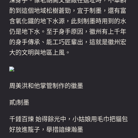
深身手。像老胡開文墨廠在選址時，不單斟
酌到這個地域松樹蒼勁，宜于制墨，還有富
含氧化鐵的地下水源，此刻制墨時用到的水
仍是地下水。至于身手原因，徽州有上千年
的身手傳承、能工巧匠輩出，這就是徽州宏
大的文明與地區上風。
周美洪和他掌管制作的徽墨
貳|制墨
千錘百煉 始得餘光中，小姑娘用毛巾把貓包
好放進籠子，舉措諳練瀚墨