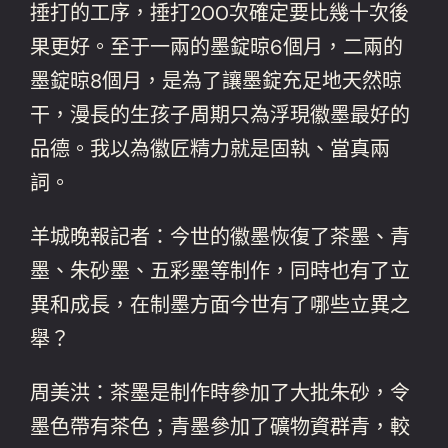
捶打的工序，捶打200次確定要比幾十次後
果更好。至于一兩的墨錠晾6個月，二兩的
墨錠晾8個月，是為了讓墨錠充足地天然晾
干，漫長的生孩子周期只為浮現徽墨最好的
品德。我以為徽匠精力就是固執、當真兩
詞。
羊城晚報記者：今世的徽墨恢復了茶墨、青
墨、朱砂墨、五彩墨等制作，同時也有了立
異和成長，在制墨方面今世有了哪些立異之
舉？
周美洪：茶墨是制作時參加了大批朱砂，令
墨色帶有茶色；青墨參加了礦物資群青，較