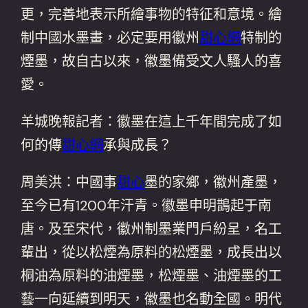
更，完善地表示所繪事物的特征和意境。繪
制中國水墨畫，必定要用徽州
甜心網
特制的
煙墨，故自古以來，徽墨備受文人騷人的喜
愛。
羊城晚報記者：徽墨在這上千年間完成了如
何的傳
甜心網
承與成長？
周美洪：中國事
甜心
墨的家鄉，徽州產墨，
至今已有1200年汗青。徽墨申明鵲起于南
唐。及至宋代，徽州制墨業門戶紛呈，名工
輩出，從以松煙為原料的松煙墨，成長出以
桐油為原料的油煙墨，松煙墨、油煙墨的工
藝一向延續到明天，徽墨也名動全國。明代