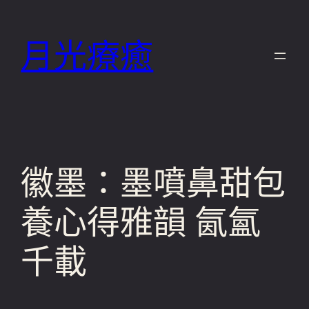
跳
至
月光療癒
主
要
內
容
徽墨：墨噴鼻甜包
養心得雅韻 氤氳
千載