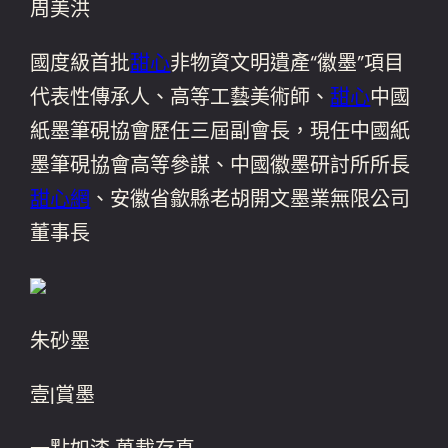
周美洪
國度級首批
甜心
非物資文明遺產“徽墨”項目
代表性傳承人、高等工藝美術師、
甜心
中國
紙墨筆硯協會歷任三屆副會長，現任中國紙
墨筆硯協會高等參謀、中國徽墨研討所所長
甜心網
、安徽省歙縣老胡開文墨業無限公司
董事長
朱砂墨
壹|賞墨