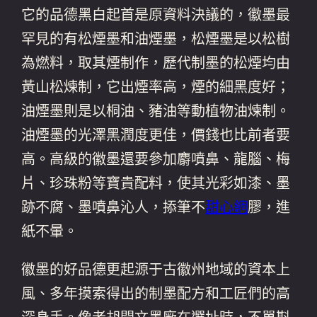
它的品德黑白起首是原資料決議的，徽墨最
罕見的有松煙墨和油煙墨，松煙墨是以松樹
為燃料，取其煙制作，歷代制墨的松煙均由
黃山松煉制，它出煙率高，煙的細黑度好；
油煙墨則是以桐油、豬油等動植物油煉制。
油煙墨的光澤黑潤度更佳，價錢也比前者要
高。高級的徽墨還要參加麝噴鼻、龍腦、梅
片、珍珠粉等寶貴配料，使其光彩如漆、墨
跡不腐、墨噴鼻沁人，掭筆不
甜心網
膠，進
紙不暈。
徽墨的好品德更起源于古徽州地域的資本上
風、多年摸索得出的制墨配方和工匠們的高