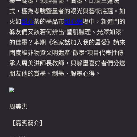
鑒一錠墨，須經看墨、聞墨、比墨三道法
式，極為考驗鑒墨者的眼光與藝術底蘊。如
火如
甜心
荼的墨品市
甜心網
場中，新進門的
躲友們又該若何辨出“豐肌膩理、光澤如漆”
的佳墨？本期《名家話加入我的最愛》請來
國度級非物資文明遺產“徽墨”項目代表性傳
承人周美洪師長教師，與躲墨喜好者們分送
朋友他的賞墨、制墨、躲墨心得。
周美洪
【嘉賓簡介】