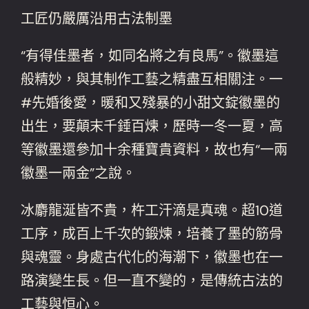
工匠仍嚴厲沿用古法制墨
“有得佳墨者，如同名將之有良馬”。徽墨這
般精妙，與其制作工藝之精盡互相關注。一
#先婚後愛，暖和又殘暴的小甜文錠徽墨的
出生，要顛末千錘百煉，歷時一冬一夏，高
等徽墨還參加十余種寶貴資料，故也有“一兩
徽墨一兩金”之說。
冰麝龍涎皆不貴，杵工汗滴是真魂。超10道
工序，成百上千次的鍛煉，培養了墨的筋骨
與魂靈。身處古代化的海潮下，徽墨也在一
路演變生長。但一直不變的，是傳統古法的
工藝與恒心。