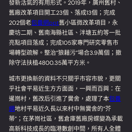
發新活氣的有用形式。2019年，廣州舊村、
舊廠改革項目開工23個、落成13個；完成
202個老
包養網ppt
舊小區微改革項目，永
慶坊二期、舊南海縣社區、泮塘五約等一批
亮點項目落成；完成105家專門研究零售市
場轉型疏解。整治“狼藉污”場合3.9萬個；撤
除守法扶植4800.35萬平方米。
城市更換新的資料不只關乎市容市貌，更關
乎社會平易近生方方面面，一興而百興：在
暹崗村，舊改后引進了黌舍，處理了本
包養
網
地村平易近久長以來村中無黌舍的“芥
蒂”；在茅崗社區，舊倉庫舊廠房蝶變為承載
高新科技成長的臨港數創中間，所有人全體