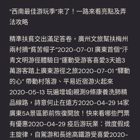
“西南最佳游玩季”來了！一路來看亮點及弄
法攻略
精準扶貧交出滿足答卷，廣州文旅幫扶梅州
兩村摘“貧苦帽子”2020-07-01 廣東首個“汗
青文明游徑體驗日”運動受游客喜愛3天逾3
萬游客踏上廣東游徑之旅2020-07-01 “驛動
的心” 帶動村落游、平易近宿游火起來
2020-05-13 玩遍增城|親測9條康養洗肺精
品線路，詩意何止在遠方2020-04-29 14家
廣東5A景區節前恢復開放！快來看哪些門票
有優惠2020-04-29 疫后游玩業：微度假成
主旋律，自駕游和長途高鐵游受喜愛2020-