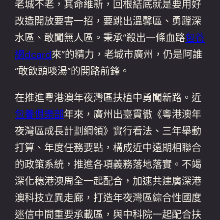
老城不老，其命維新，回根結底就是要用好
改造開放要害一招，要跳出溫馨區、勇蹚深
水區、敢闖無人區。秉承“殺出一條血路
包養
網dcard
來”的精力，老城市廣州，仍是阿誰
“敢飲頭啖湯”的開路前鋒。
在推進粵港澳年夜灣區扶植中勇闖新路。近
包養俱樂部
年來，廣州出臺貫徹《粵港澳年
夜灣區成長計劃綱領》實行看法、三年舉動
打算、年度任務要點，構成近中遠期相聯合
的政策系統，推進各項義務落地落實。不竭
深化穗港澳周全一起配合，加速共建廣深港
澳科技立異走廊，打造年夜灣區綜合性國度
迷信中間重要承載區，與中科院一起配合扶