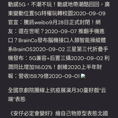
動感5G，不潮不玩！動感地帶潮酷回回，廣
東變動位置5G特權玩轉校園2020-09-09
官宣：騰訊weibo9月28日正式封閉！網
友：還在世呢？2020-09-07 推翻手機進
口？BrainCo發布腦機接口人類智能操縱體
系BrainOS2020-09-02 三星第三代折疊手
機發布：5G兼容+后置三攝2020-09-02 利
潤同比增加116.02%！創維2020上半年財
報：營收159.79億2020-09-01
全國京劇院團線上抗疫展演月30臺好戲“云
端”表態
《安仔必定會變好》繪自己物原型表態北國