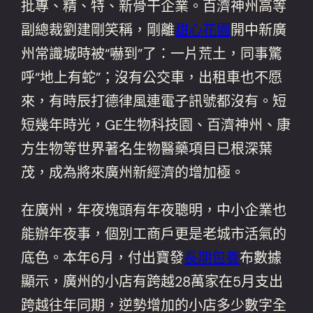
批專、精、特、新骨干企業。百濟神州高等
副總裁劉建剛笑稱，剛離
甜心花園
開中新廣
州常識城時被“嚇到”了：一片荒土，同事驚
呼“地上有蛇”；沒有公交車，出租車也不愿
來，有時辰打德律風連電子訊號都沒有。短
短幾年時光，GE生物科技園、百濟神州、康
方生物等世界著名生物醫藥項目已根深葉
茂，成為將來廣州新經濟的增加極。
在廣州，年夜塊頭有年夜聰明，中小企業也
能辦年夜事，個別工商戶更是老城市活氣的
底色。本年6月，付出寶發
長期包養
布數據
顯示，廣州的小店有跨越28萬家在5月支出
跨越往年同期，逆勢增加的小店多少數字全