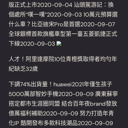
版正式上市2020-09-04 汕頭駕游記：換
個處所“嘆一嘆”2020-09-03 10萬元預算選
什么車？比亞迪宋Pro是首選2020-09-07
全球銀標首款旗艦車型第一臺五菱凱捷正式
下線2020-09-03
人才！阿里達摩院10位青橙獎取得者均勻年
紀缺乏32歲
下調74%出貨量！huawei2021年僅生孩子
5000萬部智妙手機2020-09-09 廣東蘇寧
搭定都市生涯圈同盟 結合百年夜brand發放
億萬福利補助2020-09-09 努力打造年青
化IP 酷開發布多款科技潮品2020-09-09