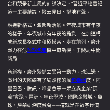
合和競爭新上風的計謀決定。”習近平總書記
這一主要結論，撥云見日、擲地有聲。
融進新格式，激起新活氣。年夜城市有年夜
的樣子，年夜城市有年夜的擔負。在加速構
成新成長格式中積極摸索、走在前列，廣州
盡力在危
短期包養
機中育新機、于變局中開
新局。
育新機，廣州緊抓立異第一動力。珠江邊，
廣州的天際線有了紛歧樣的風
包養網
度，阿
里巴巴、騰訊、唯品會等一眾立異企業“頂
流”會聚。琶洲、年夜學城、國際金融城、魚
珠，產學研深度融會——這就是在數字經濟