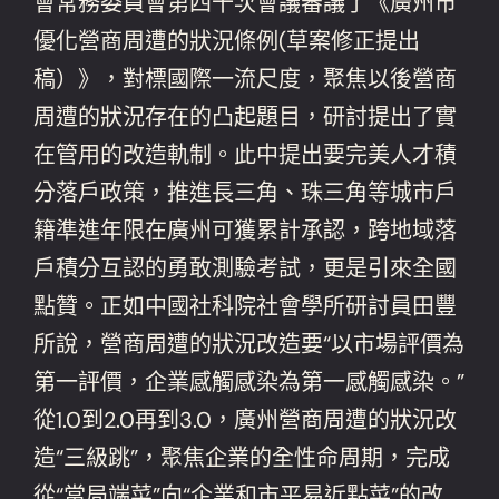
會常務委員會第四十次會議審議了《廣州市
優化營商周遭的狀況條例(草案修正提出
稿）》，對標國際一流尺度，聚焦以後營商
周遭的狀況存在的凸起題目，研討提出了實
在管用的改造軌制。此中提出要完美人才積
分落戶政策，推進長三角、珠三角等城市戶
籍準進年限在廣州可獲累計承認，跨地域落
戶積分互認的勇敢測驗考試，更是引來全國
點贊。正如中國社科院社會學所研討員田豐
所說，營商周遭的狀況改造要“以市場評價為
第一評價，企業感觸感染為第一感觸感染。”
從1.0到2.0再到3.0，廣州營商周遭的狀況改
造“三級跳”，聚焦企業的全性命周期，完成
從“當局端菜”向“企業和市平易近點菜”的改