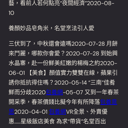
藝，看前人若何點亮“夜間經濟”2020-08-
10
養顏妙品皂角米，名堂烹法引人愛
三伏到了，中秋還會遠嗎2020-07-28 月餅
來鬥麗，哪款你會愛？2020-07-28 到始興
水晶寨，赴一份鮮美紅嫩的楊梅之約2020-
06-01 【美食】顏值實力雙雙在線，蘋果引
誘你抵抗得住嗎？2020-05-14 “三南”佳肴
鮮而分歧2020
包養網
-05-07 又到一年春茶
開采季，春茶價錢比擬今年有所降落
包養意
思
2020-04-01
包養網
VR全景、外賣優
惠……星級飯店美食 為求“帶貨”名堂百出