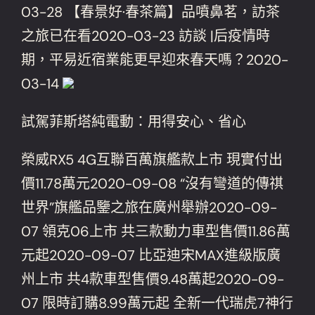
03-28 【春景好·春茶篇】品噴鼻茗，訪茶
之旅已在看2020-03-23 訪談 |后疫情時
期，平易近宿業能更早迎來春天嗎？2020-
03-14
試駕菲斯塔純電動：用得安心、省心
榮威RX5 4G互聯百萬旗艦款上市 現實付出
價11.78萬元2020-09-08 “沒有彎道的傳祺
世界”旗艦品鑒之旅在廣州舉辦2020-09-
07 領克06上市 共三款動力車型售價11.86萬
元起2020-09-07 比亞迪宋MAX進級版廣
州上市 共4款車型售價9.48萬起2020-09-
07 限時訂購8.99萬元起 全新一代瑞虎7神行