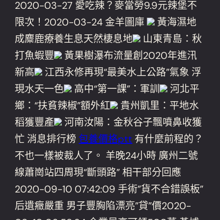
2020-03-27 愛吃辣？麥當勞9.9元辣堡不
限次！2020-03-24 金羊圖庫
黃海濕地
成麋鹿療養生息天然棲息地
山東青島：秋
打魚蝦豐
黃果樹瀑布流量創2020年進汛
新高
江西永修再現“最美水上公路”氣象 浮
現水天一色
高中“第一課”：軍訓
河北平
鄉：“扶貧辣椒”額外紅
貴州凱里：平地水
稻獲豐產
河南汝陽：金秋谷子飄噴鼻收獲
忙 消息排行榜
包養價格ptt
有什麼前程的？
不也一樣被裁人了。 羊晚24小時 廣州二號
線蕭崗站四周現“斷頭路” 相干部分回應
2020-09-10 07:42:09 手術”貨不合錯誤板”
后遺癥嚴重 男子豐胸陷漂亮”貸”價2020-