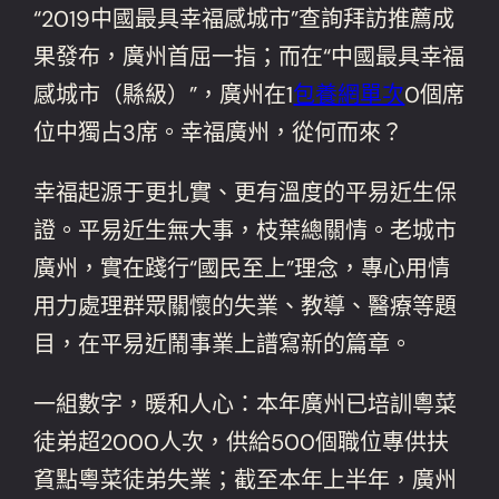
“2019中國最具幸福感城市”查詢拜訪推薦成
果發布，廣州首屈一指；而在“中國最具幸福
感城市（縣級）”，廣州在1
包養網單次
0個席
位中獨占3席。幸福廣州，從何而來？
幸福起源于更扎實、更有溫度的平易近生保
證。平易近生無大事，枝葉總關情。老城市
廣州，實在踐行“國民至上”理念，專心用情
用力處理群眾關懷的失業、教導、醫療等題
目，在平易近鬧事業上譜寫新的篇章。
一組數字，暖和人心：本年廣州已培訓粵菜
徒弟超2000人次，供給500個職位專供扶
貧點粵菜徒弟失業；截至本年上半年，廣州