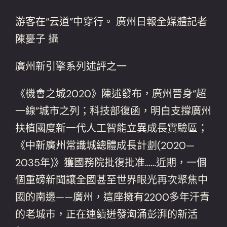
游客在“云道”中穿行。 廣州日報全媒體記者
陳憂子 攝
廣州新引擎系列述評之一
《機會之城2020》陳述發布，廣州晉身“超
一線”城市之列；科技部復函，明白支撐廣州
扶植國度新一代人工智能立異成長實驗區；
《中新廣州常識城總體成長計劃(2020—
2035年)》獲國務院批復批准……近期，一個
個重磅新聞讓全國甚至世界眼光再次聚焦中
國的南邊——廣州，這座擁有2200多年汗青
的老城市，正在連續迸發洶涌彭湃的新活