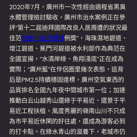
2020年7月，廣州市一次性經由過程省黑臭
水體管理檢討驗收，廣州市治水案例正在參
評“第十二屆迪拜國際改良人居周遭的狀況最
佳范
包養一個月價錢
例獎”，海珠濕地碧道、
增江碧道、蕉門河碧道被水利部作為典范在
全國宣揚，“水清岸綠、魚翔淺底”正在成為
實際；“廣州藍”在伴侶圈里幾次表態，這背
后是PM2.5持續穩固達標，廣州空氣東西的
品質排名全國九年夜中間城市第一位；加速
推動白云山越秀山還綠于平易近、還景于平
易近工程扶植，風度秀麗的嶺南山川不只成
為市平易近休閑的好往處，還成為游客必到
的打卡點。在綠水青山的滋養下，老城市仍