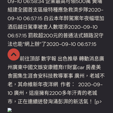
09-10 06:58:34 企業最高可領500萬 黃埔
組建全國首支區級特種應急救濟步隊2020-
09-10 06:57:15 白云本年醉駕案年夜幅增加
酒后越日駕車被查人數增添2020-09-10
06:57:15 罰款超200元的普通法式類路況守
法也能”網上辦”了2020-09-10 06:57:15
前往頂部 數字報 出色推舉 轉動消息廣
州廣東中國文娛安康體育IT財富car 房產美
食圖集生涯食安科技教導軍事 廣州，老城不
老，其命維新年夜洋網 作者： 2020-09-
10 廣州，這座擁有2200多年汗青的老城
市，正在連續迸發洶涌彭湃的新活氣！ [p>