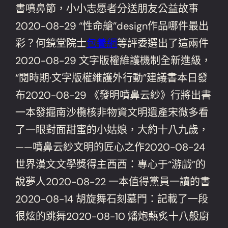
書噴鼻節，小小志愿者分送朋友公益故事
2020-08-29 “性命艙”design作品哪件最出
彩？何鏡堂院士
包養網
等評委選出了這兩件
2020-08-29 文字版權維護機制全新進級，
“閱時期·文字版權維護外行動”建議書本日發
布2020-08-29 《發明噴鼻云紗》行將出書
一本發掘南沙欖核非物資文明遺產宋微多看
了一眼對面甜蜜的小姑娘，大約十八九歲，
——噴鼻云紗文明的匠心之作2020-08-24
世界漢文文學獎得主西西：專心于“游戲”的
說夢人2020-08-22 一本值得黨員一讀的書
2020-08-14 胡旋舞石刻墓門：記載了一段
很炫的跳舞2020-08-10 燔炮爇炙十八般廚