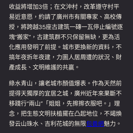
收益將增加3倍；在文沖村，改革遵守村平
易近意愿，約請了廣州市有關專家、高校傳
授，將跨越35座古建筑一磚一瓦停止編號逐
塊“搬家”，古建筑群不只保留無缺，更為活
化應用發明了前提。城市更換新的資料，不
搞年夜拆年夜建，力圖人居周遭的狀況、財
產成長、文明維護的共贏。
綠水青山，讓老城市顏值爆表。作為天然前
提得天獨厚的宜居之城，廣州近年來果斷不
移踐行“兩山”「姐姐，先擦擦衣服吧。」理
念，把生態文明扶植擺在凸起地位，不竭煥
發云山珠水、吉利花城的無限
包養網
魅力。