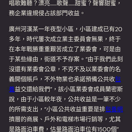
唱歌難聽？漂亮……歌聲……甜蜜？聲響甜蜜，
務企業違規侵占該部門收益。
廣州河漢某一年夜型小區，小區建成已有20
多年，時代屢次成立業主委員會無果，終于
在本年戰勝重重艱苦成立了業委會，可是由
于某些緣由，街道不予存案。“由于我們此刻
沒還有業委會公章，不克不及以業委會的名
義開個賬戶，不外物業也承諾預備公共收
包
養
益交還給我們”，該小區業委會成員蘭密斯
說，由于小區較年夜，公共收益是一筆不少
的所需支出，“小區公共收益重要是排
包養網
擠層的商展、戶外和電梯市場行銷等，尤其
是路面泊車費，估量路面泊車位有1500個”