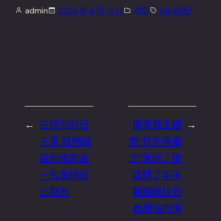
admin
2025 年 4 月 14 日
項目
[db:标签]
←
在特別的日
廣東醫生緬
→
子里 感觸感
懷“抗非典義
染別樣的溫
士”葉欣：她
一包養網站
詮釋了年夜
比擬熱
醫精誠找包
養網站的情