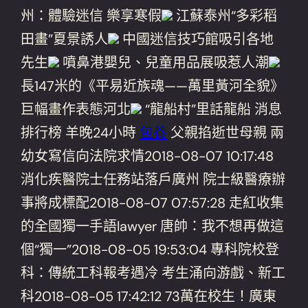
州：體驗迷信 樂享寒假
江蘇泰州“多彩稻
田畫”夏景誘人
中國迷信技巧館吸引各地
先生
噴鼻港嬰兒、兒童用品展吸惹人潮
長147米的《平易近族魂——萬里黃河全貌》
巨幅畫作表態河北
“龍船村”里話龍船 消息
排行榜 羊晚24小時
包養
父親掐逝世母親 兩
幼女寫信向法院求情2018-08-07 10:17:48
消化疾醫院士任務站落戶廣州 院士級醫療辦
事將成標配2018-08-07 07:57:28 走紅收集
的全國獨一手語lawyer 唐帥：我不想再做這
個“獨一”2018-08-05 19:53:04 專科院校登
科：傳統工科報考遇冷 考生涌向游戲、新工
科2018-08-05 17:42:12 73萬在校生！廣東