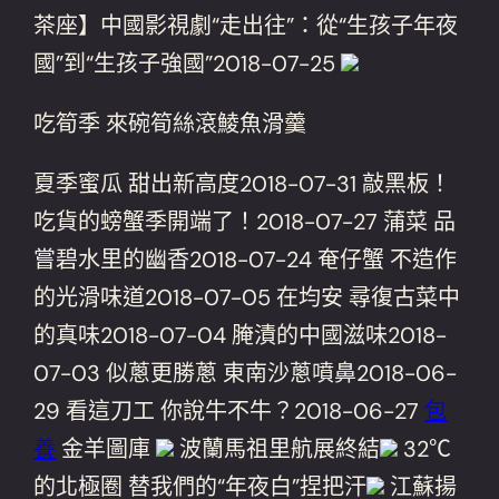
茶座】中國影視劇“走出往”：從“生孩子年夜
國”到“生孩子強國”2018-07-25
吃筍季 來碗筍絲滾鯪魚滑羹
夏季蜜瓜 甜出新高度2018-07-31 敲黑板！
吃貨的螃蟹季開端了！2018-07-27 蒲菜 品
嘗碧水里的幽香2018-07-24 奄仔蟹 不造作
的光滑味道2018-07-05 在均安 尋復古菜中
的真味2018-07-04 腌漬的中國滋味2018-
07-03 似蔥更勝蔥 東南沙蔥噴鼻2018-06-
29 看這刀工 你說牛不牛？2018-06-27
包
養
金羊圖庫
波蘭馬祖里航展終結
32℃
的北極圈 替我們的“年夜白”捏把汗
江蘇揚