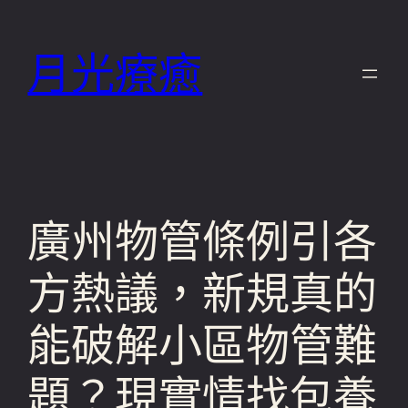
跳
至
月光療癒
主
要
內
容
廣州物管條例引各
方熱議，新規真的
能破解小區物管難
題？現實情找包養