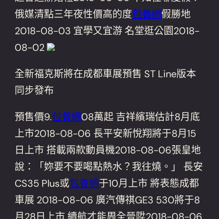
俄媒清點三年夜性價高的度
包養網
假勝地
2018-08-03 宜學又宜游 名堂逛公園2018-
08-02
全新福克斯將在成都車展預售 ST Line版本
同步發布
預售價9.
包養網
08萬起 吉祥繽瑞估計8月底
上市2018-08-06 長平安新悅翔將于8月15
日上市 搭載兩款動員機2018-08-06張皇地
說：「妳要不要喝點熱水？我往燒。」 長安
CS35 Plus或
包養網
于10月上市 將表態成都
車展 2018-08-06 廣汽傳祺GE3 530將于8
月28日上市 續航才能周全晉陞2018-08-06