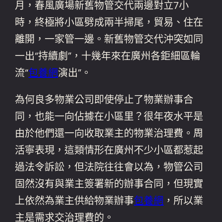
月，春風廣場新舊物管交代兩邊對立7小
時，終極將小區劈成兩半掃尾，貿易、住在
離開，一家管一邊。新舊物管交代沖突如同
一出“持續劇”，十幾年來在廣州各鉅細區輪
流“
包養網
演出”。
為何良多物業公司即使停止了物業辦事合
同，也能一向佔據在小區里？很年夜水平是
由於他們還一向收取業主的物業治理費。周
活寧表現，這類情形在廣州不少小區都惹起
過法令訴訟，但法院往往會以為，物管公司
固然沒有與業主簽署新的辦事合同，但現實
上依然為業主供給物業辦事
包養網
，所以業
主是需求交治理費的。