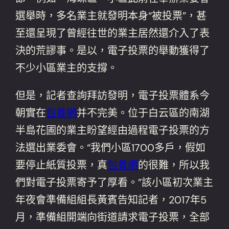
選舉時，多名業主就發明本身“被投票”，甚
至還呈現了曾經往世的業主居然還介入了表
決的荒謬事。是以，電子投票的舉動獲得了
不少小區業主的支撐。
但是，記者查詢拜訪發明，電子投票體系今
朝實在
包養網
并不完美。位于白云區的南湖
半島花圃的業主盼望經由過程電子投票的方
法選出業委會。“我們小區1700多戶，假如
要停止紙質投票，真
包養網
的很難，所以我
們對電子投票寄予了厚看。”該小區初次業主
年夜會準備組組長黃賓告知記者，2017年5
月，準備組開端向街道請求電子投票，全部