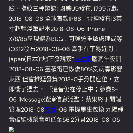
臉、指紋三種辨認! 國美U9發布: 1799元起
2018-08-06 全球首款IP68！雷神發布13英
寸超輕浮筆記本2018-08-06 iPhone
X/8/8p呈現體系BUG：可強迫重啟處理或等
iOS12發布2018-08-06 高手在平易近間！
japan(日本)“地下發現家”
包養網
腦洞年夜開
2018-08-06 臺積電已恢復80%受病毒影響
東西 但會推延發貨2018-0手分開座位，立
即衝了過去。 「灌音仍在停止中；參賽8-
06 iMessage渣滓信息泛濫：蘋果終于開端
管理2018-08
包養
-06 電機畢生包換 九陽靜
音破壁機樂音可低至56.2分貝2018-08-05