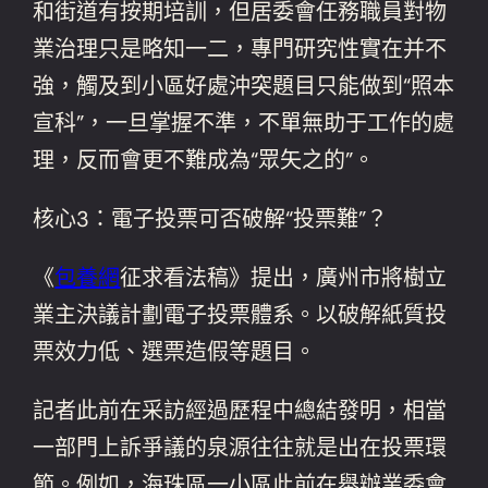
和街道有按期培訓，但居委會任務職員對物
業治理只是略知一二，專門研究性實在并不
強，觸及到小區好處沖突題目只能做到“照本
宣科”，一旦掌握不準，不單無助于工作的處
理，反而會更不難成為“眾矢之的”。
核心3：電子投票可否破解“投票難”？
《
包養網
征求看法稿》提出，廣州市將樹立
業主決議計劃電子投票體系。以破解紙質投
票效力低、選票造假等題目。
記者此前在采訪經過歷程中總結發明，相當
一部門上訴爭議的泉源往往就是出在投票環
節。例如，海珠區一小區此前在舉辦業委會