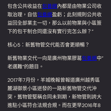
包含公共收益在
包養網
內都是由物業公司收
取治理，自信
包養網
盈虧；此刻規則公共收
益回全部業主一切，那么以前物業與小區簽
下的包干制合同還沒有實行完怎么辦？”
核心5：新舊物管交代能否會更順暢？
新舊物業交代一向是廣州物業膠葛
包養網
中”
老邁難“的題目。
2017年7月份，羊城晚報曾報道廣州越秀區
麓湖御景小區迸發的一路新舊物管交代沖
突，舊物管堅稱合同未到期，新物管則誇大
進駐小區符合法規合規。而在更早2016年8