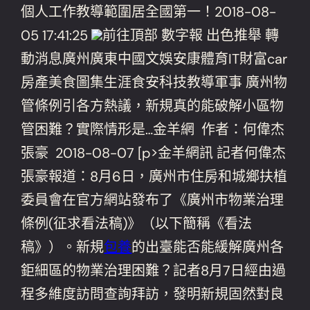
個人工作教導範圍居全國第一！2018-08-
05 17:41:25
前往頂部 數字報 出色推舉 轉
動消息廣州廣東中國文娛安康體育IT財富car
房產美食圖集生涯食安科技教導軍事 廣州物
管條例引各方熱議，新規真的能破解小區物
管困難？實際情形是…金羊網 作者：何偉杰
張豪 2018-08-07 [p>金羊網訊 記者何偉杰
張豪報道：8月6日，廣州市住房和城鄉扶植
委員會在官方網站發布了《廣州市物業治理
條例(征求看法稿)》（以下簡稱《看法
稿》）。新規
包養
的出臺能否能緩解廣州各
鉅細區的物業治理困難？記者8月7日經由過
程多維度訪問查詢拜訪，發明新規固然對良