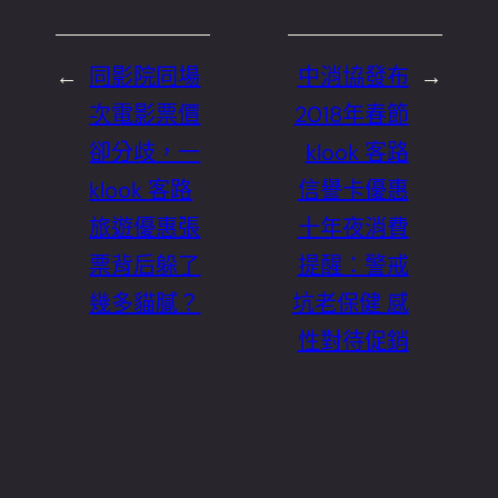
←
同影院同場
中消協發布
→
次電影票價
2018年春節
卻分歧，一
klook 客路
klook 客路
信譽卡優惠
旅遊優惠張
十年夜消費
票背后躲了
提醒：警戒
幾多貓膩？
坑老保健 感
性對待促銷