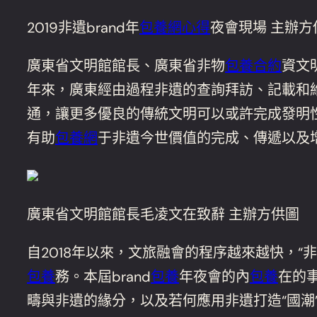
2019非遺brand年
包養網心得
夜會現場 主辦方
廣東省文明館館長、廣東省非物
包養合約
資文
年來，廣東經由過程非遺的查詢拜訪、記載和
通，讓更多優良的傳統文明可以或許完成發明性
有助
包養網
于非遺今世價值的完成、傳遞以及
廣東省文明館館長毛凌文在致辭 主辦方供圖
自2018年以來，文旅融會的程序越來越快，“非
包養
務。本屆brand
包養
年夜會的內
包養
在的事
疇與非遺的緣分，以及若何應用非遺打造“國潮