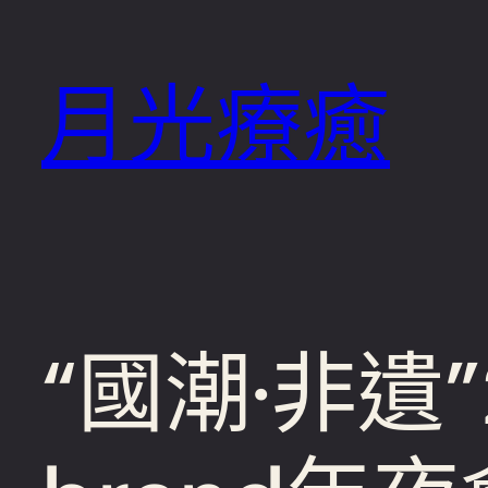
跳
至
月光療癒
主
要
內
容
“國潮·非遺