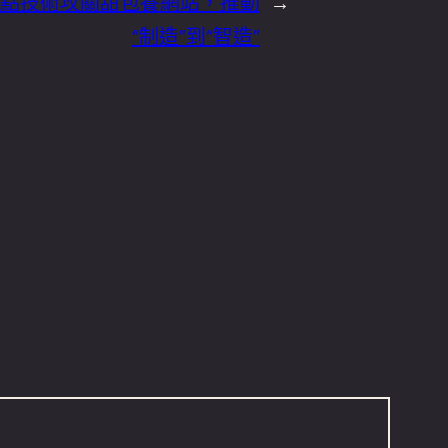
點技術攻關甜包養網站，推動
→
“制造”到“智造”