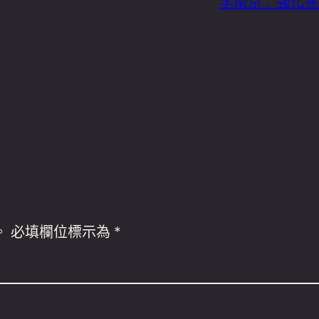
李南京：強化焦
。
必填欄位標示為
*