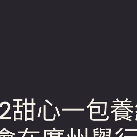
”2甜心一包養