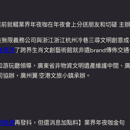
業前就輟業界年夜咖在年夜會上分送朋友和切磋 主
科技無限義務公司與浙江浙江杭州冷巷三尋文明創意成
養條件
了跨界生肖文創藝術館就非遺brand傳佈交
省文明和游玩廳領導，廣東省非物資文明遺產維護中間
司協辦，廣州翼·空港文旅小鎮承辦。
網推薦
再發抖，但還消息加點料】業界年夜咖金句