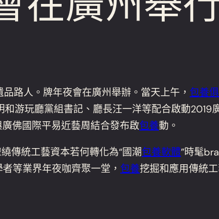
夜會在廣州舉
9非遺品路人。牌年夜會在廣州舉辦。當天上午，
包養俱
明和游玩廳黨組書記、廳長汪一洋等配合啟動2019廣
次與廣佛國際平易近藝周結合發布啟
包養
動。
，繚繞傳統工藝資本若何轉化為“國潮
包養軟體
”時髦b
專家學者等業界年夜咖齊聚一堂，
包養
挖掘和應用傳統工