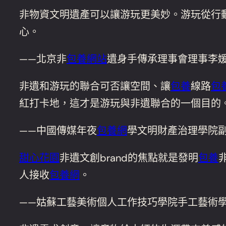
非物資文明遺產可以讓游玩更美妙。游玩從行
心。
——北京非
包養網站
遺身手傳承理事會理事李
非遺和游玩的聯合可否讓空間、讓
包養
線路
包養
紅打卡地，這才是游玩與非遺聯合的一個目的
——中國傳媒年夜
包養網
學文明財產治理學院副
甜心花園
非遺文創brand的焦點就是發明
包養
人接收
包養網
。
——姑蘇工藝美術個人工作技巧學院手工藝術