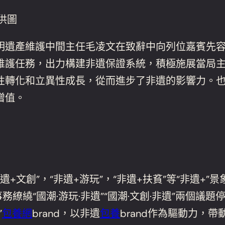
供圖
明遺產維護中間主任毛凌文在致辭中向列位嘉賓先
維護任務，出力構建非遺保證系統，積極施展當局
轉化和立異性成長，從而進步了非遺的影響力。也正
增值。
遺+文創”，“非遺+游玩”，“非遺+扶貧”等“非遺+
務繚繞“國潮·游玩·非遺”“國潮·文創·非遺”兩個
”
包養網
brand，以非遺
包養
brand作為驅動力，帶