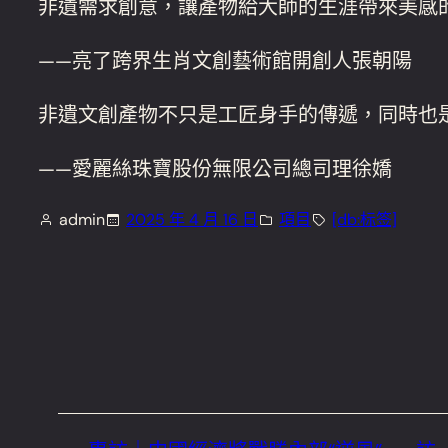
非遺需求創意，讓產物給大師的生涯帶來美感
——亮了跨界生肖文創藝術館開創人張朝陽
非遺文創產物不只是工匠身手的傳遞，同時也
——愛麗絲珠寶股份無限公司總司理徐嬌
admin
2025 年 4 月 16 日
項目
[db:标签]