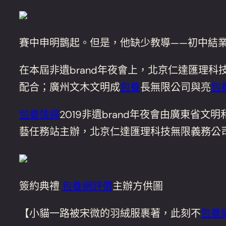
賽中申明鵲起。但是，他缺少教導——初中結
在本屆非遺brand年夜會上，北京仁達匯理
配合；廣州文木文明成
包養
長無限公司與亮
包
包養情婦
2019非遺brand年夜會由廣東
藝任務站主辦，北京仁達匯理科技無限義務公
簽約典禮
包養網評價
主辦方供圖
【小貓一路被宋微的羽絨服裹著，此刻不
包養