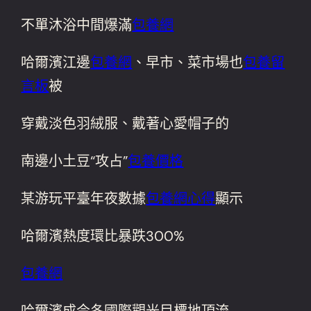
不單沐浴中間爆滿
包養網
哈爾濱江邊
包養網
、早市、菜市場也
包養留
言板
被
穿戴淡色羽絨服、戴著心愛帽子的
南邊小土豆“攻占”
包養價格
某游玩平臺年夜數據
包養網心得
顯示
哈爾濱熱度環比暴跌300%
包養網
哈爾濱成今冬國際觀光目標地頂流