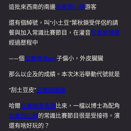
這批來西南的南邊
包養甜心網
游客
還有個綽號，叫“小土豆”葉秋鎖受伴侶約請
餐與加入常識比賽節目，在灌音
包養網推薦
經過歷程中
——個
包養價格ptt
子偏小，外皮臟臟
那么以企及的成績。本次沐浴舉動代號就是
“刮土豆皮”
包養網推薦
哈爾
包養網車馬費
比來，一檔以博士為配角
包養甜心網
的常識比賽節目很是受接待。濱
還有啥好玩的？