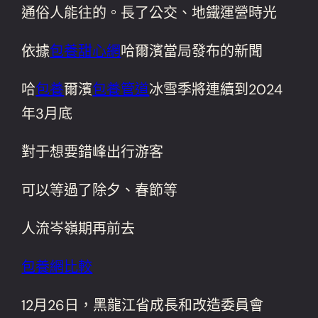
通俗人能往的。長了公交、地鐵運營時光
依據
包養甜心網
哈爾濱當局發布的新聞
哈
包養
爾濱
包養管道
冰雪季將連續到2024
年3月底
對于想要錯峰出行游客
可以等過了除夕、春節等
人流岑嶺期再前去
包養網比較
12月26日，黑龍江省成長和改造委員會