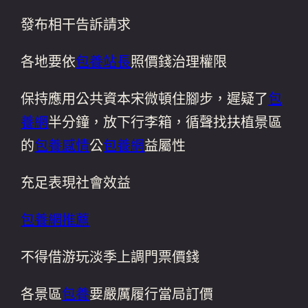
發布相干告訴請求
各地要依
包養站長
照價錢治理權限
保持應用公共資本宋微頓住腳步，遲疑了
包
養網
半分鐘，放下行李箱，循聲找扶植景區
的
包養感情
公
包養網
益屬性
充足表現社會效益
包養網推薦
不得借游玩淡季上調門票價錢
各景區
包養
要嚴厲履行當局訂價