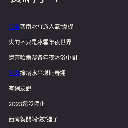
包養
西南冰雪游人氣“爆棚”
火的不只是冰雪年夜世界
還有哈爾濱各年夜沐浴中間
包養
擁堵水平堪比春運
有網友說
2023還沒停止
西南就開端“皴”運了