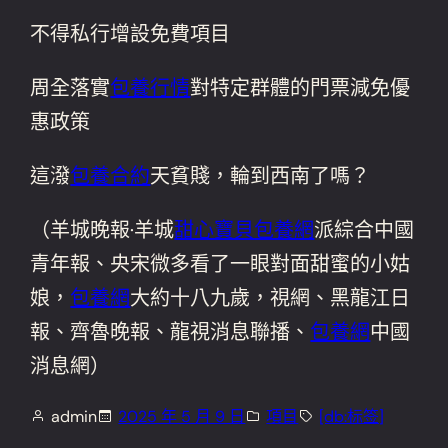
不得私行增設免費項目
周全落實
包養行情
對特定群體的門票減免優
惠政策
這潑
包養合約
天貧賤，輪到西南了嗎？
（羊城晚報·羊城
甜心寶貝包養網
派綜合中國
青年報、央宋微多看了一眼對面甜蜜的小姑
娘，
包養網
大約十八九歲，視網、黑龍江日
報、齊魯晚報、龍視消息聯播、
包養網
中國
消息網）
admin
2025 年 5 月 9 日
項目
[db:标签]