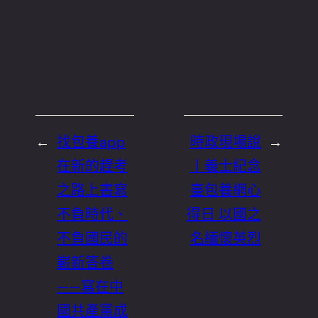
←
找包養app
時政現場說
→
在新的趕考
丨義士紀念
之路上書寫
臺包養網心
不負時代、
得日 以國之
不負國民的
名緬懷英烈
嶄新答卷
——寫在中
國共產黨成