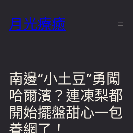
跳
至
月光療癒
主
要
內
容
南邊“小土豆”勇闖
哈爾濱？連凍梨都
開始擺盤甜心一包
養網了！