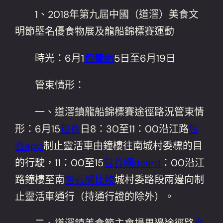
1、2018年第九屆中國（道滘）美食文
明節塈名優食物展及龍船錦標賽運動
時光：6月1
包養網
5日至6月19日
管束情形：
一、道滘鎮龍船錦標賽途徑路況管束情
形：6月15
包養
日8：30至11：00沿江路
包
養app
制止靈活車由鐘樓往南城村委標的目
的行駛，11：00至15
包養網dcard
：00沿江
路鐘樓至南
包養網比較
城村委路段兩邊向制
止靈活車通行（持通行證的除外）。