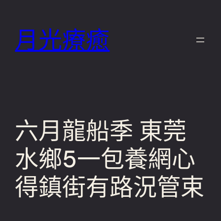
跳
至
月光療癒
主
要
內
容
六月龍船季 東莞
水鄉5一包養網心
得鎮街有路況管束