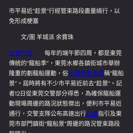
市平易近“趁景”行經管束路段盡量繞行，以
免形成梗塞
文/圖 羊城派 余寶珠
包養行情
每年的端午節四周，都是東莞
傳統的“龍船季”，東莞水鄉各鎮街城市舉辦
隆重的劃龍船運動，俗
包養網車馬費
稱“龍船
景”。屆時將有不少市平易近前去“趁景”。記
者12日從東莞交警部分得悉，為確保龍船運
動現場周邊的路況狀態傑出，便利市平易近
通行，交警支隊公布高速出行
包養
指引及東
莞市部門鎮街“龍船景”周邊的路況管束路段