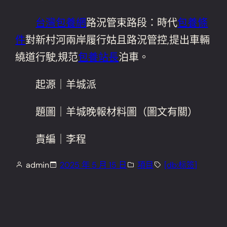
台灣包養網
路況管束路段：時代
包養條
件
對新村河兩岸履行姑且路況管控,提出車輛
繞道行駛,規范
包養站長
泊車。
起源｜羊城派
題圖｜羊城晚報材料圖（圖文有關）
責編｜李程
admin
2025 年 5 月 15 日
項目
[db:标签]