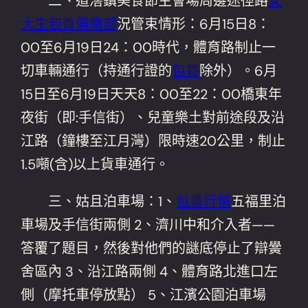
二、道滘鎮美食節主會場周邊途徑路
女
大生包養俱樂部
況管束情形：6月15日8：
00至6月19日24：00時代，體育路制止一
切車輛通行（持通行證的
包養
除外）。6月
15日至6月19日天天8：00至22：00橋東年
夜街（即:手信街）、兒童樂土對前途段及沿
江路（鐘樓至江月灣）限時速20公里，制止
1.5噸(含)以上貨車通行。
三、姑且泊車場：1、
包養行情
五福里泊
車場及手信街兩側 2、濟川中和介入者——
答覆了題目，然後對他們的謎底停止了辯黌
舍區內 3、沿江路兩側 4、體育路北進口左
側（摩托車停放點） 5、江濱公園泊車場