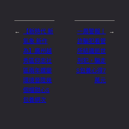
←
【新時代 新
一周警報丨
→
氣象 新作
詐騙犯看管
為】廣州越
所結識逝世
秀區仰忠社
刑犯，騙走
區兩年蝶變
S包養心得7
環境晉陞幾
萬元
個檔甜心S
包養網次