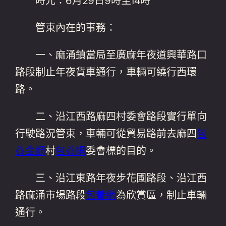
時光：6月29日9時至14時
管束內在的事務：
一、麻涌鎮當局至廣麻年夜道興華路口
路段制止年夜貨車通行，車輛可繞行西環
路。
二、沿江西路麻四村委會路段實行單向
行駛路況管束，車輛可從貿易路前去麻四
包
養金額
村
包養網
委會標的目的。
三、沿江東路年夜步花圃路段、沿江西
路麻涌市場路段
包養網
為欣賞區，制止車輛
通行。