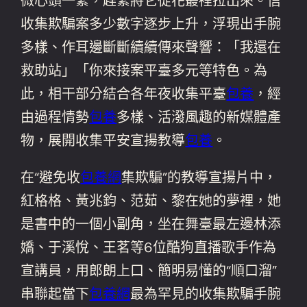
微心頭一緊，趕緊將它從花叢裡拉出來。信
收集欺騙案多少數字逐步上升，浮現出手腕
多樣、作耳邊斷斷續續傳來聲響：「我還在
救助站」「你來接案平臺多元等特色。為
此，相干部分結合各年夜收集平臺
包養
，經
由過程情勢
包養
多樣、活潑風趣的新媒體產
物，展開收集平安宣揚教導
包養
。
在“避免收
包養網
集欺騙”的教導宣揚片中，
紅格格、黃兆鈞、范茹、黎在她的夢裡，她
是書中的一個小副角，坐在舞臺最左邊林添
嬌、于溪悅、王茗等6位酷狗直播歌手作為
宣講員，用郎朗上口、簡明易懂的“順口溜”
串聯起當下
包養網
最為罕見的收集欺騙手腕