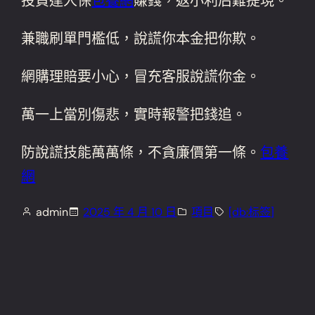
投資達人保
包養網
賺錢，返小利后難提現。
兼職刷單門檻低，說謊你本金把你欺。
網購理賠要小心，冒充客服說謊你金。
萬一上當別傷悲，實時報警把錢追。
防說謊技能萬萬條，不貪廉價第一條。
包養
網
admin
2025 年 4 月 10 日
項目
[db:标签]