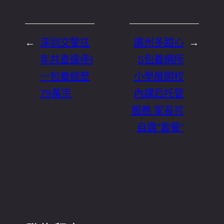
←
深圳交警往
廣州多甜心
→
年共查違停1
S包養網所
一包養經歷
小學展開校
79萬宗
內課后托管
服務 家長可
自選”套餐”