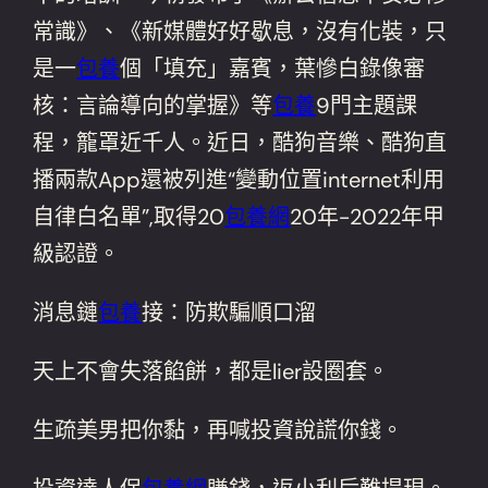
常識》、《新媒體好好歇息，沒有化裝，只
是一
包養
個「填充」嘉賓，葉慘白錄像審
核：言論導向的掌握》等
包養
9門主題課
程，籠罩近千人。近日，酷狗音樂、酷狗直
播兩款App還被列進“變動位置internet利用
自律白名單”,取得20
包養網
20年-2022年甲
級認證。
消息鏈
包養
接：防欺騙順口溜
天上不會失落餡餅，都是lier設圈套。
生疏美男把你黏，再喊投資說謊你錢。