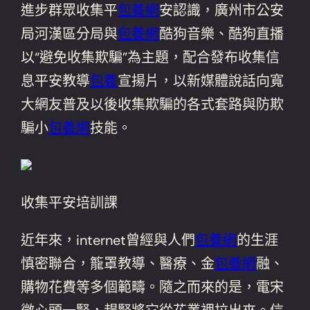
進步群眾收集平
包養網
安認識，廣州市公安
局河漢區分局與
包養網
酷狗音樂、酷狗直播
以“避免收集欺騙”為主題，配合發布收集信
息平安教導
包養
宣揚片，以新媒體說話向寬
大網友普及以後收集欺騙的各式套路與防欺
騙小
包養網
技能。
收集平安培訓課
近年來，internet曾經與人們
包養網
的生涯
慎密聯合，籠罩教導、醫療、金
包養網
融、
購物花費等多個範疇。隨之而來的是，電宋