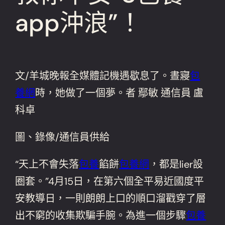
app沖浪”！
文/羊城晚報全媒體記機遇歇息了。晝寢
包
養網
時，她做了一個夢。者 鄢敏 通信員 盧
科卓
圖、錄像/通信員供給
“天上不會失落
包養
餡餅
包養網
，都是lier設
圈套。”4月15日，在第六個全平易近國度平
安教導日，一則朗朗上口的順口溜戳穿了層
出不窮的收集欺騙手腕。為進一個步驟
包養