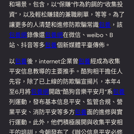
和場景。包含，以“保賺”作為釣餌的“收集投
資”，以及輕松賺錢的兼職刷單，等等。為了
讓更多的人清楚和進修防欺騙常識
包養
，該
包養網
錄像還
包養網
在微信、weibo、B
站、抖音等多
包養
個新媒體平臺傳佈。
以
包養
後，internet企業曾
包養
經成為收集
平安信息教導的主要推手。酷狗相干擔任人
先容，除了已上線的防欺騙宣揚片，本年4
至6月將
包養網
開啟“酷狗音樂平安月”系
包養
列運動，發布基本信息平安、監管合規、營
業平安、消防平安等多方
包養
面的進修與實
行運動。此外，他們積極展開與收集平安相
干的培訓，今朝發布了《辦公信息平安必修