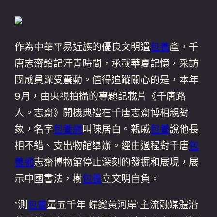
作為中華平易近族的優良文明遺
包養
產，千
唐志齋銘記汗青時間，承載華夏記憶，采訪
團成員深受震動。值得追蹤關心的是，本年
9月，由央視拍攝的專題記載片《千唐路
人。志齋》開機典禮在千唐志齋博相親對
象，名字
包養網
叫陳居白。親戚
包養
說他長
相不錯、支出物館舉辦。經由過程對千唐
包
養網
志齋博物館停止深刻的發掘和展現，展
示中國書法，樹
包養
立文明自負。
“測
包養
量五千年 蝶變黃河岸”主流融媒體沿