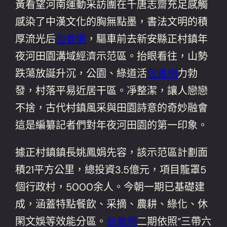
黃看望河南運動采訪團在千唐志齋充足感觸
感染了中漢文化的胸無點墨，書法文明的積
厚流光后
包養網
，驅車前去新安縣正村鎮年
夜河田園溝域經濟示范區。抬眼看往，山勢
跌蕩放誕升沉，公園、綠道活
包養網
力勃
發，村落平易近居干區。凈整潔，讓人戀戀
不捨，古代村鎮風采與田園詩意的奇妙融會
這是編纂記者們對年夜河田園的第一印象。
據正村鎮鎮長姚鳳娟先容，該示范區計劃面
積21平方公里，總投資3.5億元，項目籠罩5
個行政村，5000余人。今朝一期已基礎建
成，涵蓋特點餐飲、采摘、農耕、綠化、休
閑文娛等效能分區。
包養網
二期依照“三帶六