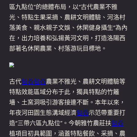
區九點位”的總體布局，以“古代農業不雅
光、特點生果采摘、農耕文明體驗、河洛村
落美食、親水親子文娛、休閑健身攝生”為內
在，出力培養和弘揚黃河文明，打造洛陽西
部著名休閑農業、村落游玩目標地。
古代
包養
包養
農業不雅光、農耕文明體驗等
特點效能區域分布于此，獨具特點的竹籬
墻、土窯洞吸引游客接連不斷。本年以來，
年夜河田園生態溝域經濟
包養
示范帶重要打
造“三帶六區九點位”。今朝雅竹農莊扶
包養
植項目初具範圍，涵蓋特點餐飲、采摘、農