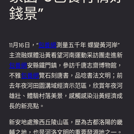
錢景”
11月16日，“
包養網
測量五千年 蝶變黃河岸”
主流融媒體沿黃看望河南運動采訪團走進新
包養網
安縣鐵門鎮，參訪千唐志齋博物館，
不雅
包養網
覽石刻唐書，品唸書法文明；前
去年夜河田園溝域經濟示范區，欣賞年夜河
雄壯、體驗村落美景，感觸感染沿黃經濟成
長的新亮點。
新安地處豫西丘陵山區，歷為古都洛陽的畿
輔之地，也是河洛文明的重要發源地之一。