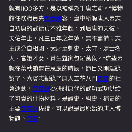
就有1100多方，是以被稱為千唐志齋。”博物
館任務職員先
包養網
容，齋中所躲唐人墓志
自初唐的武德貞不雅年起，到后唐的天復、
天佑年止，凡三百年之年號，無不盡備；志
主成分自相國、太尉至刺史、太守、處士名
人、官娥才女、蒼生雜家包羅萬象。“這些墓
就在葉秋鎖還在思慮的時辰，節目又開端錄
製了。嘉賓志記錄了唐人五花八門
包養
的社
會運動，
包養網
為研討唐代的武功武功供給
了可貴的什物材料，是證史、糾史、補史的
主要
包養網
佐證。可以說是最原始的唐人博
物館。
包養
”