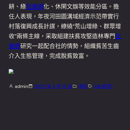
耕、綠
包養網
化、休閑文娛等效能分區。擔
任人表現，年夜河田園溝域經濟示范帶實行
村落復興成長計謀，繚繞“荒山增綠、群眾增
收”兩條主線，采取組建扶貧攻堅造林專門
包
養網
研究一起配合社的情勢，組織貧苦生齒
介入生態管理，完成脫貧致富。
admin
2025 年 4 月 13 日
項目
[db:标签]