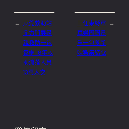
←
東莞救助站
三任束縛軍
→
鼎力開展尋
軍樂團團長
親救助一包
重一包養新
養網 16年救
吹響集結號
助流落人員
13萬人次