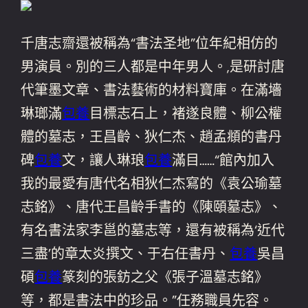
千唐志齋還被稱為“書法圣地”位年紀相仿的
男演員。別的三人都是中年男人。,是研討唐
代筆墨文章、書法藝術的材料寶庫。在滿墻
琳瑯滿
包養
目標志石上，褚遂良體、柳公權
體的墓志，王昌齡、狄仁杰、趙孟頫的書丹
碑
包養
文，讓人琳琅
包養
滿目……“館內加入
我的最愛有唐代名相狄仁杰寫的《袁公瑜墓
志銘》、唐代王昌齡手書的《陳頤墓志》、
有名書法家李邕的墓志等，還有被稱為‘近代
三盡’的章太炎撰文、于右任書丹、
包養
吳昌
碩
包養
篆刻的張鈁之父《張子溫墓志銘》
等，都是書法中的珍品。”任務職員先容。