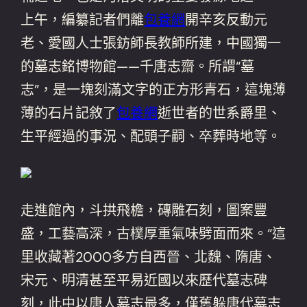
上午，編纂記者們離
包養網
開辛亥反動元
老、愛國人士張鈁師長教師所建，中國獨一
的墓志銘博物館——千唐志齋。所謂“墓
志”，是一塊刻滿文字的正方形青石，這塊薄
薄的石片記敘了
包養網
逝世者的世系爵里、
生平經過的事況、配頭子嗣、卒葬時地等。
走進館內，斗拱飛檐，磚雕石刻，圖案豐
盛，工藝高深，古樸厚重氣味劈面而來。“這
里收藏著2000多方自西晉、北魏、隋唐、
宋元、明清甚至平易近國以來歷代墓志碑
刻，此中以唐人墓志最多，僅舊躲唐代墓志