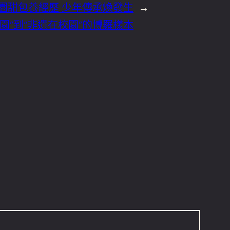
園甜包養經歷 少年傳承煥發生
→
園”到“非遺在校園”的博羅樣本