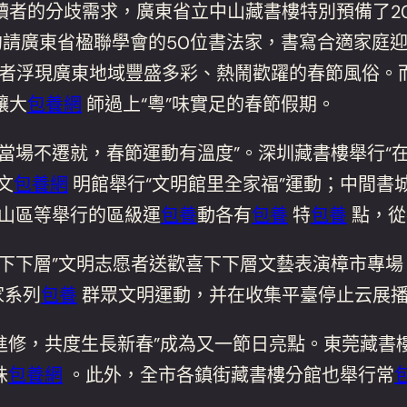
讀者的分歧需求，廣東省立中山藏書樓特別預備了2
，約請廣東省楹聯學會的50位書法家，書寫合適家
讀者浮現廣東地域豐盛多彩、熱鬧歡躍的春節風俗。而
讓大
包養網
師過上“粵”味實足的春節假期。
場不遷就，春節運動有溫度”。深圳藏書樓舉行“在深過
文
包養網
明館舉行“文明館里全家福”運動；中間書
南山區等舉行的區級運
包養
動各有
包養
特
包養
點，從
下層”文明志愿者送歡喜下下層文藝表演樟市專場，2
家系列
包養
群眾文明運動，并在收集平臺停止云展
進修，共度生長新春”成為又一節日亮點。東莞藏書
味
包養網
。此外，全市各鎮街藏書樓分館也舉行常