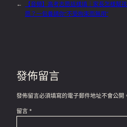
←
【音頻】高考志愿這樣填｜家長怎樣幫孩
愿？一包養請你“不受拘束而無用”
發佈留言
發佈留言必須填寫的電子郵件地址不會公開
留言
*