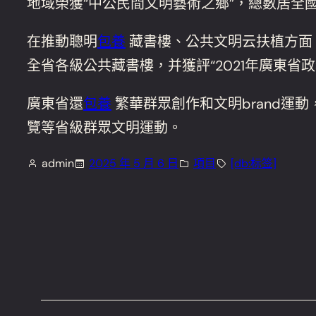
地域榮獲“中公民間文明藝術之鄉”，總數居全
在推動聰明
包養
藏書樓、公共文明云扶植方面
全省各級公共藏書樓，并獲評“2021年廣東省
廣東省還
包養
繁華群眾創作和文明brand運
覽等省級群眾文明運動。
admin
2025 年 5 月 6 日
項目
[db:标签]