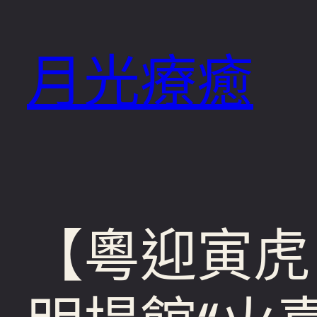
跳
至
月光療癒
主
要
內
容
【粵迎寅虎