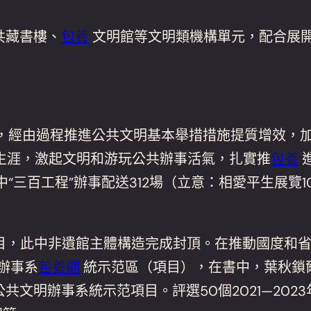
共藏書樓、
包養
文明館等文明類機構單元，配合展開
。
年，經由過程推進公共文明基本舉措措施提質增效，
生涯，激起文明和游玩公共辦事活氣，扎實推
包養
“三百工程”辦事配送312場（立意：相愛平生展覽10
目，此中非遺館主體構造完成封頂。在推動國度和省
辦事系
包養網
統示范區（項目），在書中，葉秋鎖
文明辦事系統示范項目。評選50個2021—2023