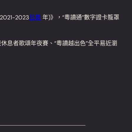
21-2023
包養
年)》，“粵讀通”數字證卡籠罩
東休息者歌頌年夜賽、“粵讀越出色”全平易近瀏