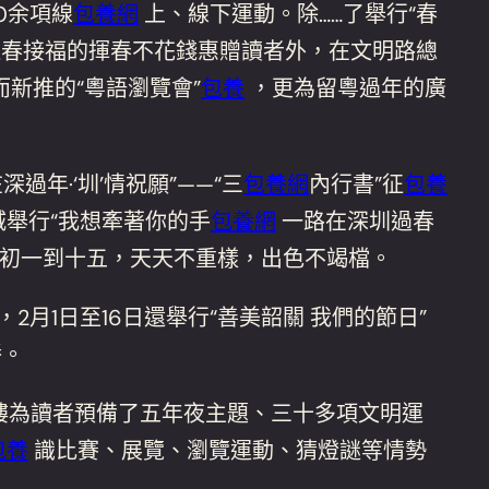
0余項線
包養網
上、線下運動。除……了舉行“春
庭迎春接福的揮春不花錢惠贈讀者外，在文明路總
新推的“粵語瀏覽會”
包養
，更為留粵過年的廣
年·‘圳’情祝願”——“三
包養網
內行書”征
包養
城舉行“我想牽著你的手
包養網
一路在深圳過春
初一到十五，天天不重樣，出色不竭檔。
月1日至16日還舉行“善美韶關 我們的節日”
播。
樓為讀者預備了五年夜主題、三十多項文明運
包養
識比賽、展覽、瀏覽運動、猜燈謎等情勢