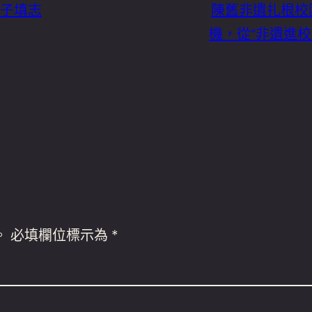
子填志
陳舊非遺扎根校
機，從“非遺進校
。
必填欄位標示為
*