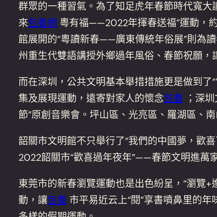
群眾的一種習氣。為了知足虎年春節時代寬大
來
包養網
粵有福——2022年揮春送福”運動
館展開的“粵讀新春——廣東傳統年俗展”則為
州重生代雙語講授外鄉過年風俗、春節祝願，
而在深圳，公共文明基本舉措措施更是做到了“當
集及展現運動，遠寄對家人的懷念
包養
；深圳
節”原創音樂會。坪山區、光亮區、羅湖區、
韶關市文明館不只舉行了“我們的中國夢，歡喜下
2022韶關市“歡喜過年夜年”——春節文明進萬
東莞市的新春瀏覽運動也是出色紛呈，“瀏覽+
動，讓
包養
市平易近云上“閱”享書噴鼻里的年
多樣的假期運動。