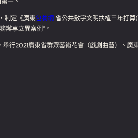
國第一。
，制定《廣東
包養網
省公共數字文明扶植三年打算(20
政務辦事立異案例”。
動，舉行2021廣東省群眾藝術花會（戲劇曲藝）、廣