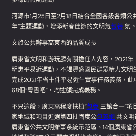
河源市1月25日至2月18日結合全國各級各類公
年”主題運動，增添新春佳節的文明氣
包養
氛
文旅公共辦事高東西的品質成長
廣東省文明和游玩廳有關擔任人先容，2021
明惠平易近運動，不竭豐盛國民群眾精力文明
完成2021年省十件平易近生實事任務義務，此中
68個“粵書吧”，均逾額完成義務。
不只這般，廣東高程度扶植“
包養
三館合一”項
家地域和項目進選第四批國度公
包養網
共文明
廣東省公共文明辦事系統示范區、14個廣東省公共