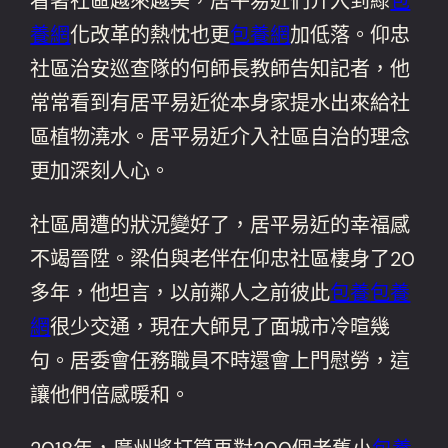
看著社區越來越美，居平易近們介入到綠
包
養網
化改革的熱忱也更
包養網
加低落。仰忠
社區治安巡查隊的何師長教師告知記者，他
常常看到有居平易近從本身家提水出來給社
區植物澆水。居平易近介入社區自治的理念
更加深刻人心。
社區周遭的狀況變好了，居平易近的幸福感
不竭晉陞。梁伯與老伴在仰忠社區棲身了20
多年，他坦言，以前鄰人之前彼此
包養
包養
網
很少交通，現在大師見了面城市冷暄幾
句。居委會任務職員不時還會上門慰勞，這
讓他們倍感暖和。