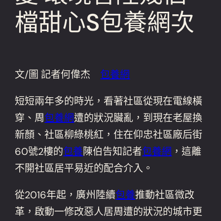
檔甜心S包養網次
文/圖 記者何偉杰
包養網
短短兩年多的時光，看著社區從現在電線橫
穿、周
包養網
遭的狀況臟亂，到現在老屋換
新顏、社區柳綠桃紅，住在仰忠社區廠后街
60號2樓的
包養
陳伯告知記者
包養網
，這離
不開社區居平易近的配合介入。
從2016年起，廣州陸續
包養
推動社區微改
革，啟動一修改惡人居周遭的狀況的城市更