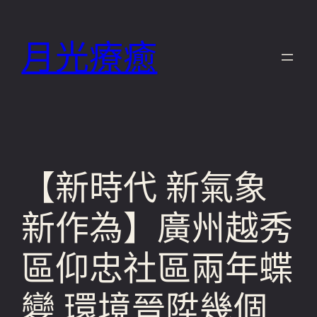
跳
至
月光療癒
主
要
內
容
【新時代 新氣象
新作為】廣州越秀
區仰忠社區兩年蝶
變 環境晉陞幾個