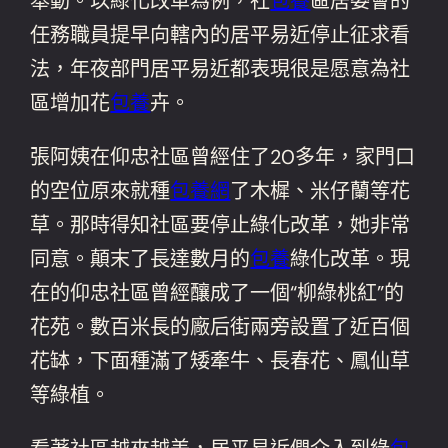
舉動。以綠化改革為例，社
包養
區居委會的
任務職員提早向轄內的居平易近停止征求看
法，年夜部門居平易近都表現很是愿意為社
區增加花
包養
卉。
張阿姨在仰忠社區曾經住了20多年，家門口
的空位原來就種
包養網
了木樨、米仔蘭等花
草。那時得知社區要停止綠化改革，她非常
同意。顛末了長達數月的
包養
綠化改革。現
在的仰忠社區曾經釀成了一個“柳綠桃紅”的
花苑。數百米長的廠后街兩旁設置了近百個
花缽，下面種滿了矮牽牛、長春花、鳳仙草
等綠植。