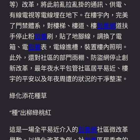
等）改革，將此前亂拉亂掛的通訊、供電、
有線電視等電線埋在地下。在樓宇內，完美
了門禁體系，對樓梯、樓道、樓
包養網
道扶
手停止粉
包養
刷，貼了地腳線，調換了電
箱、電
包養
表，電線進槽，裝置樓內照明。
此外，還對社區的部門雨棚、防盜網停止創
新改革，最年夜水平包管社區居平易近、樓
宇的平安以及年夜周遭的狀況的干凈整潔。
綠化添花種草
“種”出柳綠桃紅
這是一場全平易近介入的
包養網
社區微改革