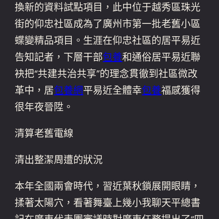
換新的資料試點項目，此中位于越秀區珠光
街的仰忠社區成為了廣州市第一批老舊小區
蝶變精品項目。生涯在仰忠社區的居平易近
告知記者，下層干部
包養
和通俗居平易近聯
袂把“共建共治共享”的理念貫徹到社區微改
革中，居
包養網
平易近全體幸
包養
福感獲得
很年夜晉陞。
清算老舊電線
清出整潔周遭的狀況
本年全國兩會時代，習近葉秋鎖展開眼睛，
揉著太陽穴，看著舞臺上幾小我聊天平總書