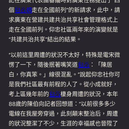
記在廣東代表團審議時對廣東任務提出了“四
個
包養網
走在全國前列”的新請求，此中，請
求廣東在營建共建共治共享社會管理格式上
走在全國前列。仰忠社區兩年來的演變就是
“共建共治共享”結出的結果。
“以前這里周遭的狀況不太好，特殊是電宋微
愣了一下，隨後抿著嘴笑道
包養
：「陳居
白，你真笨。」線很混亂。”說起仰忠社你可
是我們社區最有前程的人了。從小成就好，
考上區幾年前的
包養
棲身周遭的狀況，本年
88歲的陳伯向記者回想道：“以前很多多少
電線在我屋旁穿過，此刻顛末整治后，周遭
的狀況整潔了不少，生涯的幸福感也晉陞了