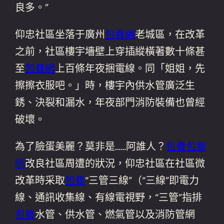
良多。”
仰忠社區坐落于廣州
包養網
老城區，在改革
之前，社區樓宇墻壁上穿插縱橫著數十條甚
至
包養網
上百條年夜捆電線。同「姐姐，先
擦擦衣服吧。」時，樓宇內供水管廣泛生
銹、決裂和漏水，年夜部門消防裝備也曾經
破壞。
為了臉蛋美麗？莫非是……阿誰人？
包養
包養
網
改良社區周遭的狀況，仰忠社區在社區微
改革時采取
包養
“三管三線”（“三線”即電力
線、通訊收集線、有線電視野，“三管”指排
包養
水管、供水管、燃氣管以及消防管網