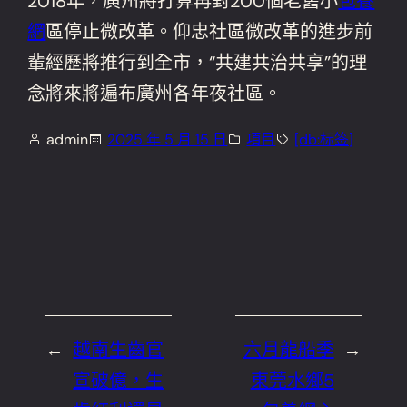
2018年，廣州將打算再對200個老舊小
包養
網
區停止微改革。仰忠社區微改革的進步前
輩經歷將推行到全市，“共建共治共享”的理
念將來將遍布廣州各年夜社區。
admin
2025 年 5 月 15 日
項目
[db:标签]
←
越南生齒官
六月龍船季
→
宣破億，生
東莞水鄉5