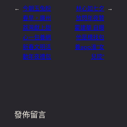
←
今朝玉兔盼
林心如七夕
→
春早，廣州
放閃年夜贊
荔灣獻上甜
霍建華 自曝
心一包養網
他是標找包
新春文明活
養app淮“女
動年夜禮包
兒控”
發佈留言