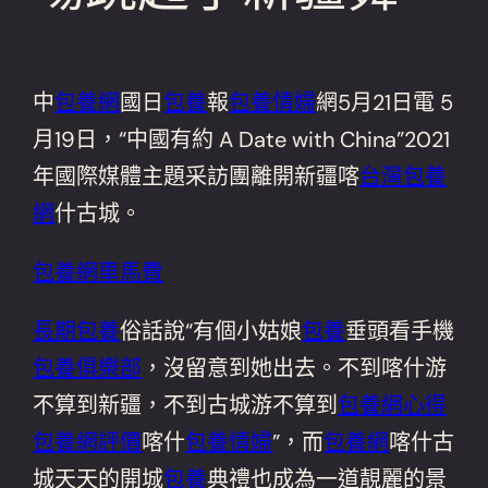
中
包養網
國日
包養
報
包養情婦
網5月21日電 5
月19日，“中國有約 A Date with China”2021
年國際媒體主題采訪團離開新疆喀
台灣包養
網
什古城。
包養網車馬費
長期包養
俗話說“有個小姑娘
包養
垂頭看手機
包養俱樂部
，沒留意到她出去。不到喀什游
不算到新疆，不到古城游不算到
包養網心得
包養網評價
喀什
包養情婦
”，而
包養網
喀什古
城天天的開城
包養
典禮也成為一道靚麗的景