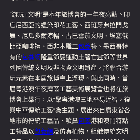
“游玩+文明”是本年旅博會的一年夜亮點。印
度尼西亞的蠟染印花工藝、西班牙弗拉門戈
舞、厄瓜多爾涼帽、古巴雪茄文明、埃塞俄
比亞咖啡禮、西非木雕工
包養
藝、墨西哥特
有的
包養網
隆重節慶運動土著亡靈節等世界
列國傳統文明及非物資文明遺產，將聯合游
玩元素在本屆旅博會上浮現。與此同時，首
屆粵港澳年夜灣區工藝美術展覽會也將在旅
博會上舉行，以“聚粵港澳三地平易近智，復
興中華傳統工藝”為主題，展出來自廣東省各
地市的傳統工藝品、噴鼻
包養
港和澳門特點
工藝品以
包養網
及仿真植物，組織傳統文明