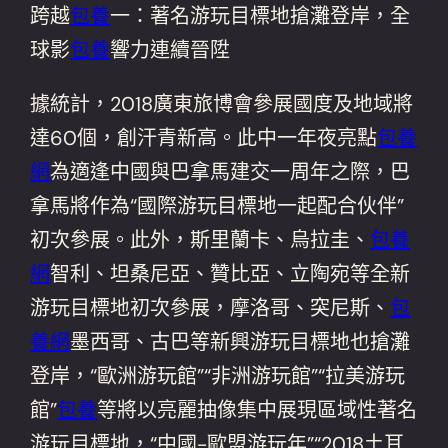
跨越
包養
一：著名游玩目標地搶灘登岸，全
球影
包養
響力連續晉陞
據統計，2018廣東旅博會參展國度及地域將
達60個，創汗青新高。此中一年夜亮點
包養
網
為適逢中國與巴拿馬建交一周年之際，巴
拿馬將作為“國際游玩目標地一起配合伙伴”
初次參展。此外，斯里蘭卡、烏拉圭、
包養
網
智利、坦桑尼亞、贊比亞、立陶宛等全新
游玩目標地初次參展，摩洛哥、突尼斯、
包
養網
墨西哥、古巴等新興游玩目標地也搶灘
登岸，“歐洲游玩館”“非洲游玩館”“拉美游玩
館”
包養
等將以亮麗抽像集中展現區域性著名
游玩目標地，“中國-歐盟游玩年”“2018土耳