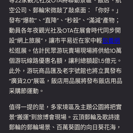
等22家觀光社及OTA將聯動景區、飯店、航
空公司、郵輪宋微敲了敲桌面：「你好。」
發布“爆款”、“直降”、“秒殺”、“滿減”產物；
動員各年夜觀光社及OTA在展會時代同步開
設“網上旅展”，讓市平易近在家中輕
包養網
松逛展。估計民眾游玩賣場現場將供給10萬
個游玩線路優惠名額，讓利總額超1.5億元。
此外，游玩商品匯及老字號館也將立異發布
“廣貨2.0”展區，飯店用品展將發布飯店用品
采購節運動。
值得一提的是，多家境區及主題公園將把實
景“搬運”到旅博會現場。云頂郵輪及歌詩達
郵輪的郵輪場景、百萬葵園的向日葵花海，