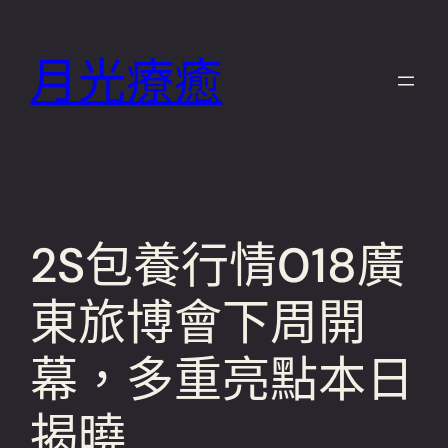
跳
至
月光療癒
主
要
內
容
2S包養行情018廣
東旅博會下周開
幕，多重亮點本日
揭曉