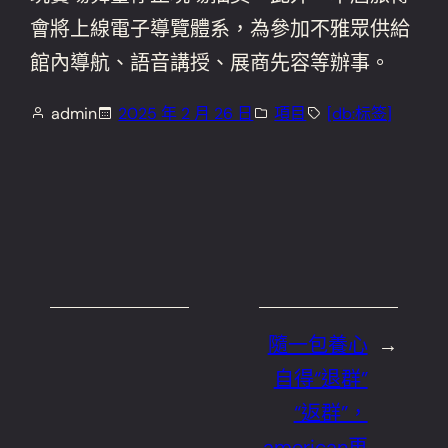
會將上線電子導覽體系，為參加不雅眾供給
館內導航、語音講授、展商先容等辦事。
admin
2025 年 2 月 26 日
項目
[db:标签]
隨一包養心
→
自得“退群”
“返群”，
american再