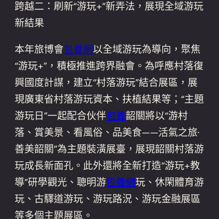
跨越二：刷新“游玩+”新弄法，展現全域游玩
新結果
本年旅博會
包養網
以全域游玩為導向，聚焦
“游玩+”，積極推進跨界融會。為呼應村落復
興國度計謀，建立“村落游玩”結合展區，展
現廣東省村落游玩資本、扶植結果等；“主題
游玩日”一起配合伙伴
包養
韶關將以“游村
落、賞美景、看風俗、品美食——活氣之旅·
善美韶關”為主題裝潢展臺，展現韶關村落游
玩成長新面孔。此外還將全新打造“游玩+教
導”研學觀光、聰明游
包養網
玩、休閑體育游
玩、古驛道游玩、游玩路況、游玩金融展區
等多個主題展區。