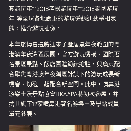
其游玩年”“2018老撾游玩年”“2018泰國游玩
年”等全球各地嚴重的游玩營銷運動爭相表
態，推介游玩抽像。
本年旅博會還將迎來了歷屆最年夜範圍的粵
港澳年夜灣區展團，官方游玩機構、國際著
名景區景點、飯店團體紛紜搶駐，與廣東配
合聚焦粵港澳年夜灣區計謀下的游玩成長新
機會、切磋一起配合新空間。此中，噴鼻港
游樂土及景點協會HKAAPA將初次參展，并
攜其旗下12家噴鼻港著名游樂土及景點成員
單元參展。