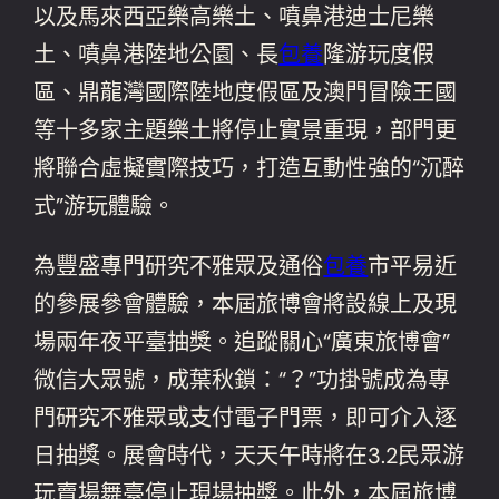
以及馬來西亞樂高樂土、噴鼻港迪士尼樂
土、噴鼻港陸地公園、長
包養
隆游玩度假
區、鼎龍灣國際陸地度假區及澳門冒險王國
等十多家主題樂土將停止實景重現，部門更
將聯合虛擬實際技巧，打造互動性強的“沉醉
式”游玩體驗。
為豐盛專門研究不雅眾及通俗
包養
市平易近
的參展參會體驗，本屆旅博會將設線上及現
場兩年夜平臺抽獎。追蹤關心“廣東旅博會”
微信大眾號，成葉秋鎖：“？”功掛號成為專
門研究不雅眾或支付電子門票，即可介入逐
日抽獎。展會時代，天天午時將在3.2民眾游
玩賣場舞臺停止現場抽獎。此外，本屆旅博