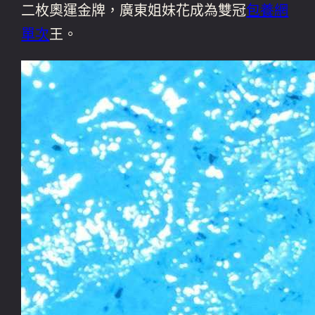
二枚奧運金牌，廣東姐妹花成為雙冠
包養網
單次
王。