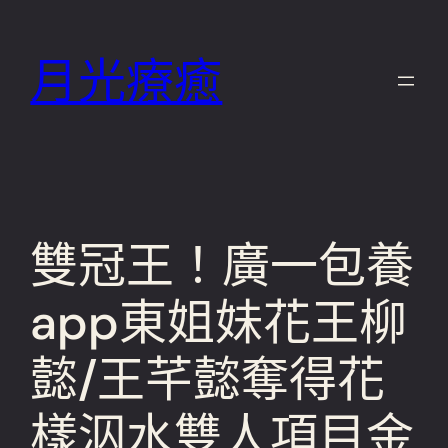
跳
至
月光療癒
主
要
內
容
雙冠王！廣一包養
app東姐妹花王柳
懿/王芊懿奪得花
樣泅水雙人項目金