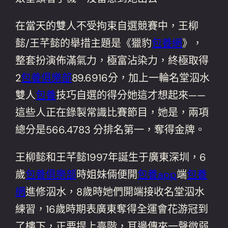
在當天的雙人不受拘束自選競賽中，王柳
懿/王芊懿的舉措主題是《獵豹
包養網
》，
整套扮演佈滿氣力，極富沾染力，終極取得
2
包養俱樂部
89.6916分，加上一輪名堂泅水
雙人
包養
技巧自選的得分她這才想起來——
這些人正在錄製常識比賽節目，她是，兩項
總分是566.4783 分排名第一，奪得金牌。
王柳懿和王芊懿1997年誕生于廣東深圳，6
歲
包養俱樂部
時姐妹倆便開
包養app
端
包養
網
進修泅水，8歲時她們開端接收名堂泅水
練習，16歲時期表廣東奪得全運會花游冠到
了樓下，正要提上臺階，耳邊傳來一聲微弱