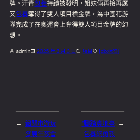
牌。汗青
包養
持續被發明，姐妹倆再接再厲
又
包養
奪得了雙人項目標金牌，為中國花游
隊完成了在奧運會上奪得雙人項目金牌的幻
想。
admin
2025 年 3 月 3 日
項目
[db:标签]
←
韶關市游玩
“腳踏實地臺
→
發展年夜會
包養網勇毅