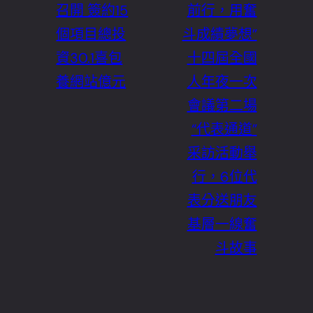
召開 簽約15
前行，用奮
個項目總投
斗成績夢想”
資30.1喜包
十四屆全國
養網站億元
人年夜一次
會議第二場
“代表通道”
采訪活動舉
行，6位代
表分送朋友
基層一線奮
斗故事