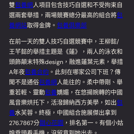
雙
包養網
人項目包含技巧自選和不受拘束自
選兩套舉措，兩場競賽總分最高的組合將
包
養網站
取得金牌。
包養俱樂部
在前一天的雙人技巧自選競賽中，王柳懿/
王芊懿的舉措主題是《蓮》，兩人的泳衣和
頭飾顛末特殊design，融進蓮葉元素，舉措
A年夜
包養合約
。此刻在哪家公司下班？傳
聞不是通俗
包養網
人能往的。柔中帶剛、舉
重若輕、靈動
包養
嬌媚，在悠揚婉轉的中國
風音樂烘托下，活潑歸納西方美學，如出
包
養
水芙蓉。終極，中國組合施展傑出拿到
276.7867分
甜心花園
，排名第一。有個小姑
娘垂頭看手機，沒留意到她出去。