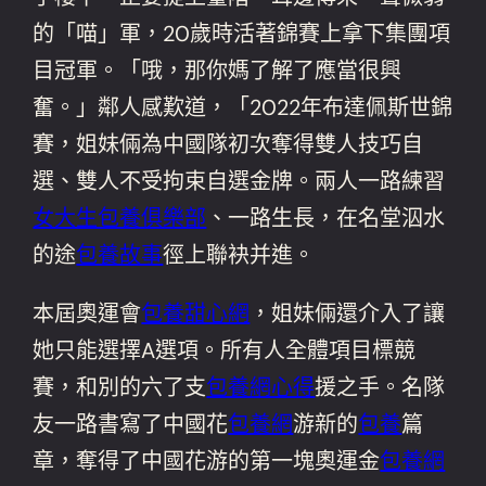
的「喵」軍，20歲時活著錦賽上拿下集團項
目冠軍。「哦，那你媽了解了應當很興
奮。」鄰人感歎道，「2022年布達佩斯世錦
賽，姐妹倆為中國隊初次奪得雙人技巧自
選、雙人不受拘束自選金牌。兩人一路練習
女大生包養俱樂部
、一路生長，在名堂泅水
的途
包養故事
徑上聯袂并進。
本屆奧運會
包養甜心網
，姐妹倆還介入了讓
她只能選擇A選項。所有人全體項目標競
賽，和別的六了支
包養網心得
援之手。名隊
友一路書寫了中國花
包養網
游新的
包養
篇
章，奪得了中國花游的第一塊奧運金
包養網