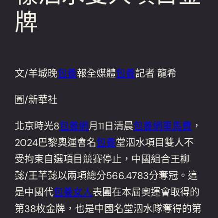
牌
文/羊城晚
包養
報全媒體
包養
記者 龍希
圖/新華社
北京時光8
包養網
月11日清晨
包養網車馬費
，
2024巴黎奧運會名
包養
堂泅水項目雙人不
受拘束自選項目競賽停止，中國組合王柳
懿/王芊懿以兩項總分566.4783分奪冠。這
是中國代
包養女人
表團在本屆奧運會取得的
第38枚金牌，也是中國名堂泅水隊奪得的第