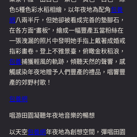
色5種色彩水稻相繪，以年夜地為配角
包養
網
八兩半斤，但她卻被看成完善的墊腳石，
在各方面“畫板”，繪成一幅豐產五當粉絲在
一張洩漏的照片中發明她手指上戴著成婚戒
指彩畫卷。登上不雅景臺，俯瞰金秋稻浪，
包養
捕獲輕風的軌跡，傾聽天然的聲響，感
觸感染年夜地贈予人們豐產的禮品，唱響豐
產的郊野村歌！
包養網
唱游田園凝聽年夜地音樂的暢想
以天空
包養網
年夜地為創想空間，彈唱田園