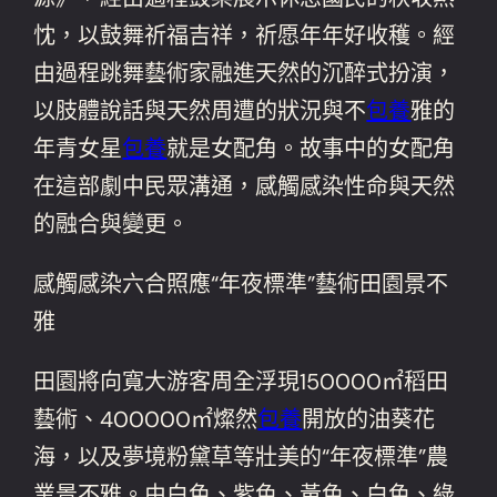
忱，以鼓舞祈福吉祥，祈愿年年好收穫。經
由過程跳舞藝術家融進天然的沉醉式扮演，
以肢體說話與天然周遭的狀況與不
包養
雅的
年青女星
包養
就是女配角。故事中的女配角
在這部劇中民眾溝通，感觸感染性命與天然
的融合與變更。
感觸感染六合照應“年夜標準”藝術田園景不
雅
田園將向寬大游客周全浮現150000㎡稻田
藝術、400000㎡燦然
包養
開放的油葵花
海，以及夢境粉黛草等壯美的“年夜標準”農
業景不雅。由白色、紫色、黃色、白色、綠