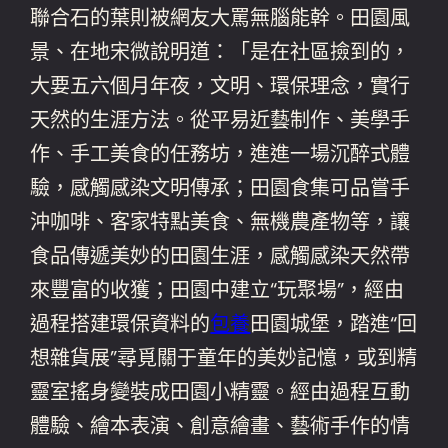
聯合石的葉則被網友大罵無腦能幹。田園風
景、在地宋微說明道：「是在社區撿到的，
大要五六個月年夜，文明、環保理念，實行
天然的生涯方法。從平易近藝制作、美學手
作、手工美食的任務坊，進進一場沉醉式體
驗，感觸感染文明傳承；田園食集可品嘗手
沖咖啡、客家特點美食、無機農產物等，讓
食品傳遞美妙的田園生涯，感觸感染天然帶
來豐富的收獲；田園中建立“玩聚場”，經由
過程搭建環保資料的
包養
田園城堡，踏進“回
想雜貨展”尋覓關于童年的美妙記憶，或到精
靈室搖身變裝成田園小精靈。經由過程互動
體驗、繪本表演、創意繪畫、藝術手作的情