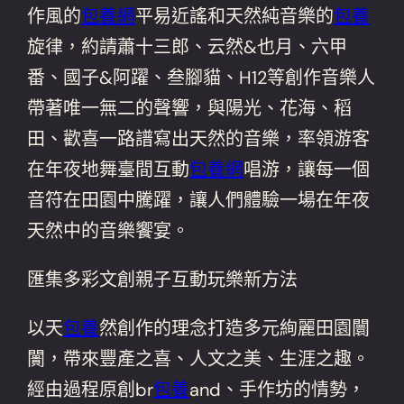
作風的
包養網
平易近謠和天然純音樂的
包養
旋律，約請蕭十三郎、云然&也月、六甲
番、國子&阿躍、叁腳貓、H12等創作音樂人
帶著唯一無二的聲響，與陽光、花海、稻
田、歡喜一路譜寫出天然的音樂，率領游客
在年夜地舞臺間互動
包養網
唱游，讓每一個
音符在田園中騰躍，讓人們體驗一場在年夜
天然中的音樂饗宴。
匯集多彩文創親子互動玩樂新方法
以天
包養
然創作的理念打造多元絢麗田園闤
闠，帶來豐產之喜、人文之美、生涯之趣。
經由過程原創br
包養
and、手作坊的情勢，