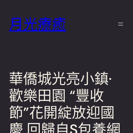
跳
至
月光療癒
主
要
內
容
華僑城光亮小鎮·
歡樂田​園 “豐收
節”花開綻放迎國
慶 ​回歸自S包養網