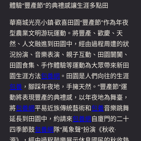
體驗“豐產節”的典禮感讓生涯多點田
華裔城光亮小鎮·歡喜田園“豐產節”作為年夜
型農業文明游玩運動。將豐產、歡慶、天
然、人文融進到田園中，經由過程周遭的狀
況扮演、音樂表演、親子互動、田園闤闠、
田園食集、手作體驗等運動為大眾帶來新田
園生涯方法
包養網
。田園是人們向往的生涯
包養
，腳踩年夜地，手擁天然。“豐產節”運
動將表現豐產的典禮感，以年夜地為舞臺，
將
包養網
平易近族傳統藝術和
包養
音樂跳舞
延長到田園中，約請來
包養網
自廈門的二十
四季節鼓
包養網
隊“萬象聲”扮演《秋收·
源》，經由過程鼓樂展示休息國民的秋收熱