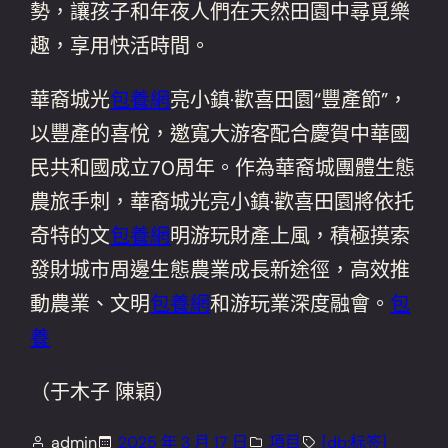
勢，讓孩子和年夜人們在天然田園中尋覓樂
趣，享用快活時間。
華裔城光
包養網
亮小鎮·歡喜田園“豐產節”，
以豐產的喜悅，邀寬大游客配合慶賀中華國
民共和國成立70周年。作為華裔城團體生態
農旅手刺，華裔城光亮小鎮·歡喜田園將依托
奇特的文
包養網
明游玩財產上風，積極摸索
發財城市周邊生態農業成長新途徑，高效推
動農業、文明
包養網
和游玩業深度融會。
包
養
（于木子 陳穎）
admin
2025 年 3 月 17 日
項目
[db:标签]