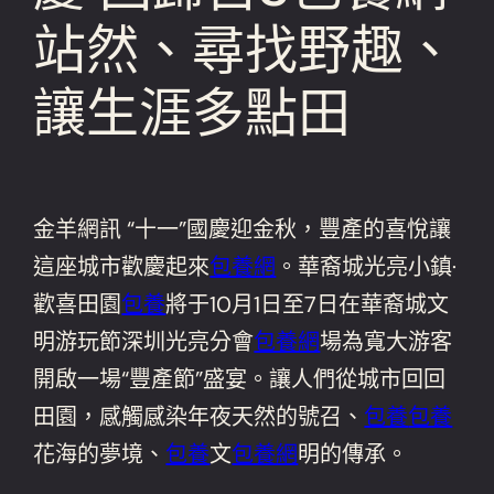
站然、尋找野趣、
讓生涯多點田
金羊網訊 “十一”國慶迎金秋，豐產的喜悅讓
這座城市歡慶起來
包養網
。華裔城光亮小鎮·
歡喜田園
包養
將于10月1日至7日在華裔城文
明游玩節深圳光亮分會
包養網
場為寬大游客
開啟一場“豐產節”盛宴。讓人們從城市回回
田園，感觸感染年夜天然的號召、
包養
包養
花海的夢境、
包養
文
包養網
明的傳承。