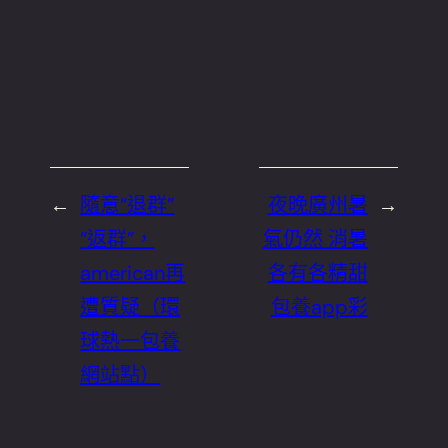
←
隨意“退群”
夜晚廣州暑
→
“返群”，
氣仍然 消暑
american再
各有各精甜
遭質疑（環
包養app彩
球熱一包養
網站點）