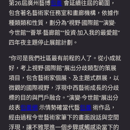
第26屆廣州藝博
包養
會延續往屆的範圍，
包含著名藝術家任務室和畫廊機構，依據作
種類類和性質，劃分為“視野·國際館”“演變·
今世館”“薈萃·藝廊館”“投資·加入我的最愛館”
四年夜主題停止展館計劃。
“你可是我們社區最有前程的人了。從小成就
好，考上視野·國際館”展出分歧類型的策展
項目，包含藝術家個展、及主題式群展，以
微觀的國際視野，浮現中西藝術成長的分歧
標的目的與門戶融合。“演變·今世館”展出分
歧表
包養網
示情勢確當代藝
包養
術作品，
經由過程今世藝術家筆下的畫面說話與空間
浮現，讓不雅眾進一個步驟感觸感染當下的