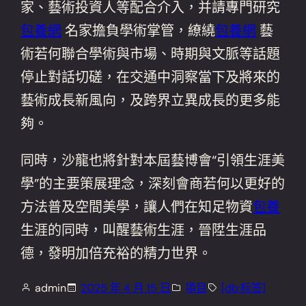
家、藝術投資人等配合介入，并請專門研究
包養網
名家擔負學術掌管，繚繞
包養網
藝
術若何聯合學術與市場、時期與文脈等話題
停止對話切磋，在交通中洞察當下及將來的
藝術成長新風向，及跨界立異成長的更多能
夠。
同時，沙龍也將針對本屆藝博會“引領生涯美
學”的主要策展理念，深刻會商若何以更好的
方法普及空間美學，讓人們在知足物資
包養
生涯的同時，叫醒藝術生涯，晉陞生涯品
德，發明加倍充裕的精力世界。
admin
2025 年 4 月 15 日
項目
[db:标签]