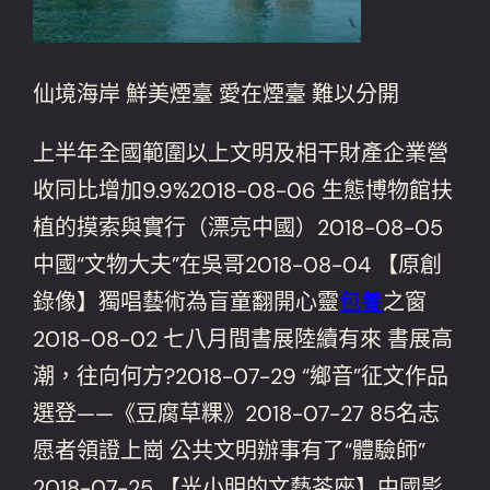
仙境海岸 鮮美煙臺 愛在煙臺 難以分開
上半年全國範圍以上文明及相干財產企業營
收同比增加9.9%2018-08-06 生態博物館扶
植的摸索與實行（漂亮中國）2018-08-05
中國“文物大夫”在吳哥2018-08-04 【原創
錄像】獨唱藝術為盲童翻開心靈
包養
之窗
2018-08-02 七八月間書展陸續有來 書展高
潮，往向何方?2018-07-29 “鄉音”征文作品
選登——《豆腐草粿》2018-07-27 85名志
愿者領證上崗 公共文明辦事有了“體驗師”
2018-07-25 【光小明的文藝茶座】中國影