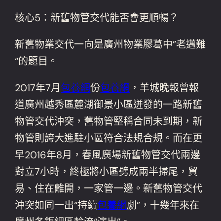
核心5：新舊物管交代能否會更順暢？
新舊物業交代一向是廣州物業膠葛中”老邁難
“的題目。
2017年7月
包養網
份
包養網
，羊城晚報曾報
道廣州越秀區麓湖御景小區迸發的一路新舊
物管交代沖突，舊物管堅稱合同未到期，新
物管則誇大進駐小區符合法規合規。而在更
早2016年8月，春風廣場新舊物管交代兩邊
對立7小時，終極將小區劈成兩半掃尾，貿
易、住在離開，一家管一邊。新舊物管交代
沖突如同一出“持續
包養網
劇”，十幾年來在