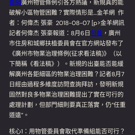
養網
廣州物管條例引各方熱議，新規真的能
破解小區物管困難？實際情形是…金羊網 作
者：何偉杰 張豪 2018-08-07 [p>金羊網訊
記者何偉杰 張豪報道：8月6日
包養
，廣州
市住房和城鄉扶植委員會在官方網站發布了
《廣州市物業治理條例(征求看法稿)》（以
下簡稱《看法稿》）。新規的出臺能否能緩
解廣州各鉅細區的物業治理困難？記者8月7
日經由過程多維度訪問查詢拜訪，發明新規
固然對良多物業治理困難提出了實在可行的
處理計劃，但部門細則要真正落實，仍“任重
道遠”。
核心1：用物管委員會取代準備組能否可行？