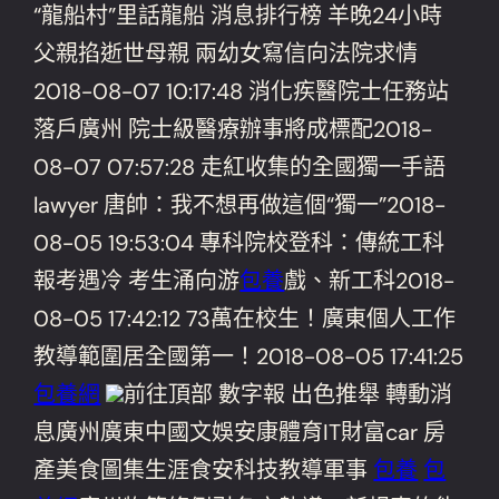
“龍船村”里話龍船 消息排行榜 羊晚24小時
父親掐逝世母親 兩幼女寫信向法院求情
2018-08-07 10:17:48 消化疾醫院士任務站
落戶廣州 院士級醫療辦事將成標配2018-
08-07 07:57:28 走紅收集的全國獨一手語
lawyer 唐帥：我不想再做這個“獨一”2018-
08-05 19:53:04 專科院校登科：傳統工科
報考遇冷 考生涌向游
包養
戲、新工科2018-
08-05 17:42:12 73萬在校生！廣東個人工作
教導範圍居全國第一！2018-08-05 17:41:25
包養網
前往頂部 數字報 出色推舉 轉動消
息廣州廣東中國文娛安康體育IT財富car 房
產美食圖集生涯食安科技教導軍事
包養
包