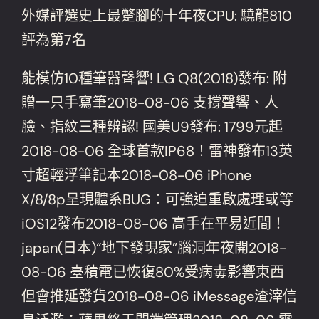
外媒評選史上最蹩腳的十年夜CPU: 驍龍810
評為第7名
能模仿10種筆器聲響! LG Q8(2018)發布: 附
贈一只手寫筆2018-08-06 支撐聲響、人
臉、指紋三種辨認! 國美U9發布: 1799元起
2018-08-06 全球首款IP68！雷神發布13英
寸超輕浮筆記本2018-08-06 iPhone
X/8/8p呈現體系BUG：可強迫重啟處理或等
iOS12發布2018-08-06 高手在平易近間！
japan(日本)“地下發現家”腦洞年夜開2018-
08-06 臺積電已恢復80%受病毒影響東西
但會推延發貨2018-08-06 iMessage渣滓信