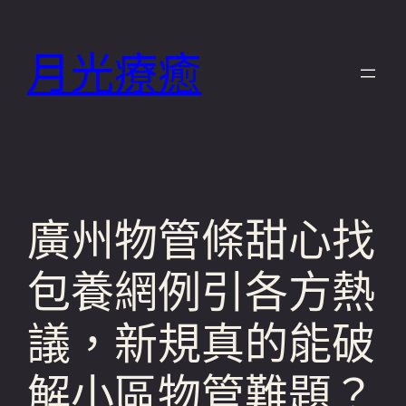
跳
至
月光療癒
主
要
內
容
廣州物管條甜心找
包養網例引各方熱
議，新規真的能破
解小區物管難題？