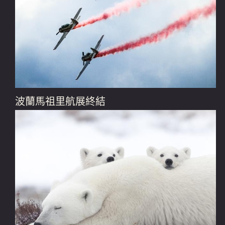
波蘭馬祖里航展終結