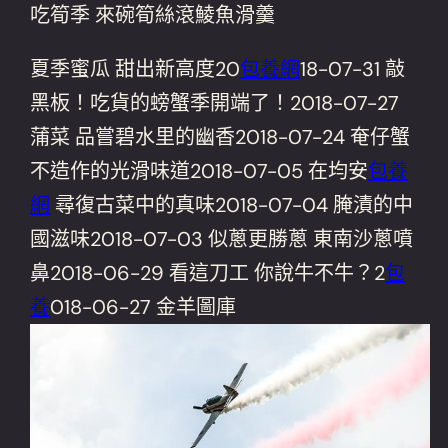
吃筍季 來碗筍絲滾鯪魚滑羹
夏季蜜瓜 甜出新高度20
包養網
18-07-31 敲
黑板！吃貨的螃蟹季開端了！2018-07-27
蒲菜 品嘗碧水里的幽香2018-07-24 奄仔蟹
不造作的光滑味道2018-07-05 在均安
包養
網
尋復古菜中的真味2018-07-04 腌漬的中
國滋味2018-07-03 似蔥更勝蔥 東南沙蔥噴
鼻2018-06-29 看這刀工 你說牛不牛？2
包
養
018-06-27 金羊圖庫