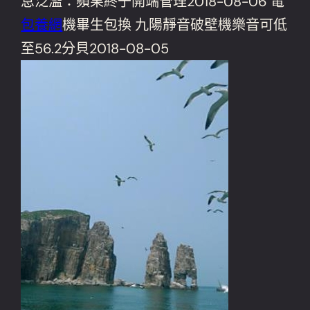
息泛濫：蘋果終于開端管理2018-08-06 電
包養網
機畢生包換 九陽靜音破壁機樂音可低
至56.2分貝2018-08-05