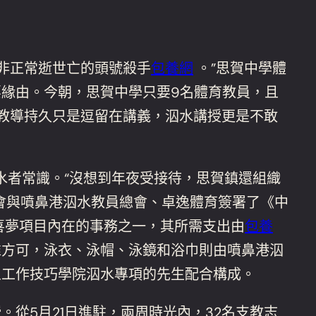
非正常逝世亡的頭號殺手
包養網
。”思賀中學體
緣由。今朝，思賀中學只要9名體育教員，且
教導持久只是逗留在講義，泅水講授更是不敢
水者常識。“沒想到年夜受接待，思賀鎮還組織
會與噴鼻港泅水教員總會、卓逸體育簽署了《中
喜夢項目內在的事務之一，其所需支出由
包養
准方可，泳衣、泳帽、泳鏡和浴巾則由噴鼻港泅
人工作技巧學院泅水專項的先生配合構成。
從5月21日進駐，兩周時光內，32名支教志