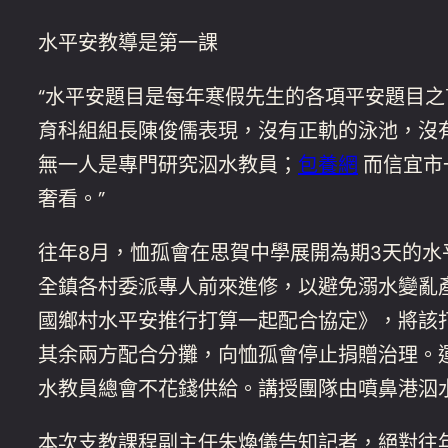
水平安教導是第一課
“水平安題目是每年寒假先生的各項平安題目之
育科組組長陳俊儒表現，沒有正軌的泳池，沒
無一人是專門研究泅水教員；
包養網
而信宜市
奢看。”
往年8月，恤孤會在思賀中學展開為期3天的水
全鎮各村委派專人前來進修，以避免溺水變亂
國鄉村水平安推行打算一起配合協定》，將該
其余兩方配合分攤，向恤孤會停止捐贈治理。
水教員總會不花錢供給。講授團隊由噴鼻港泅
本次支教課程副主任朱煥儀告知記者，絕對往年