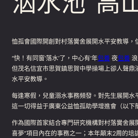
泅水池“高
恤孤會國際開創對村落黌舍展開水平安教導，信
“快！有同窗‘落水’了，中心有‘年
包養
夜
包養
浪
但茂名信宜市思賀鎮思賀中學操場上卻人聲鼎沸
水平安教導。
每逢寒假，兒童溺水事務頻發。對先生展開水
這一切得益于廣東公益恤孤助學增進會（以下簡
作為國際首家結合專門研究機構對村落黌舍展
喜夢”項目內在的事務之一；本年顛末2周的