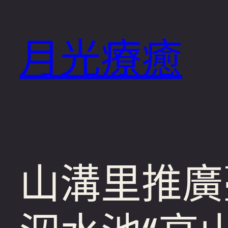
跳
至
月光療癒
主
要
內
容
山溝里推廣