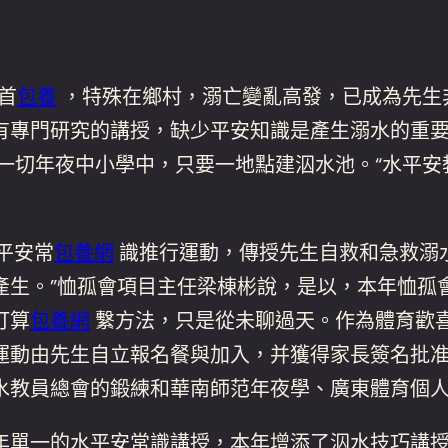
首
包養
，特殊在鄉村，溺亡變亂高發，已成為先生
有專門研究的講授，缺少平安知識是產生溺水的重要
一切年夜中小學中，只要一地點建泅水池。“水平安
平安常
包養網
識推行運動，傳授先生自救和急救溺
產生。”恤孤會項目主任梁棟彬說，是以，本年恤孤
打算
包養網
繫方法，只是從未聊過天。作為體育歡
運動由先生自立報名餐與加入，并獲得家長簽名批
水教員總會的鍛練和華南師范年夜學、廣東體育個
單一的水平安常識講授，本年增添了泅水技巧講授。