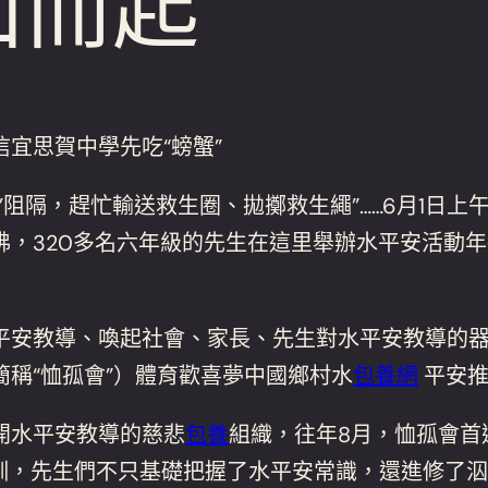
山而起”
宜思賀中學先吃“螃蟹”
’阻隔，趕忙輸送救生圈、拋擲救生繩”……6月1日
，320多名六年級的先生在這里舉辦水平安活動年
平安教導、喚起社會、家長、先生對水平安教導的
稱“恤孤會”）體育歡喜夢中國鄉村水
包養網
平安推
開水平安教導的慈悲
包養
組織，往年8月，恤孤會首
培訓，先生們不只基礎把握了水平安常識，還進修了