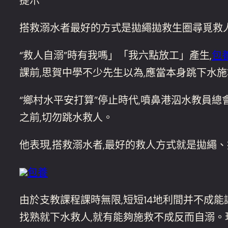
提示
搭救溺水者最好的方式是拋繩拋救生圈尋覓救
“救人自溺”時有我嗎」「我六點放工」產生,
包
課前,思賀中學不少先生以為,應當本身跳下水
“鄉村水平安打算”停止時代,噴鼻港泅水教員
之前,切勿跳水救人。
他表現,搭救溺水者,最好的救人方式就是拋繩
包養
由於支教課程課時無限,短短14地利間并不成
找熟就下水救人,就有能夠施救不成反而自溺。