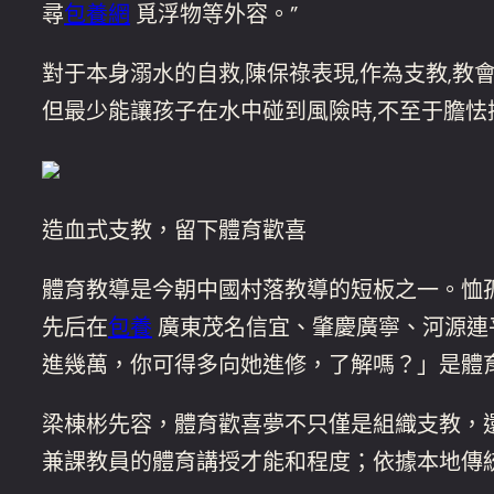
尋
包養網
覓浮物等外容。”
對于本身溺水的自救,陳保祿表現,作為支教,教
但最少能讓孩子在水中碰到風險時,不至于膽怯
造血式支教，留下體育歡喜
體育教導是今朝中國村落教導的短板之一。恤孤
先后在
包養
廣東茂名信宜、肇慶廣寧、河源連
進幾萬，你可得多向她進修，了解嗎？」是體
梁棟彬先容，體育歡喜夢不只僅是組織支教，
兼課教員的體育講授才能和程度；依據本地傳