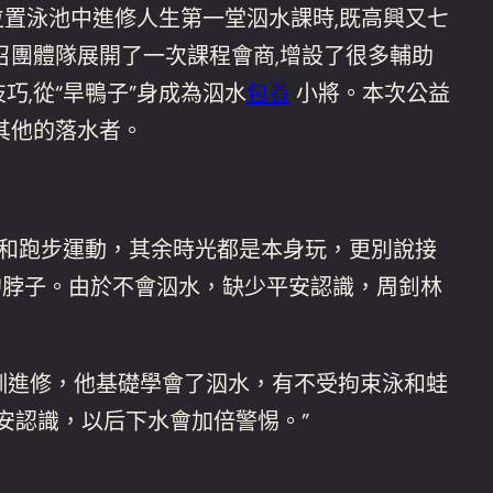
位置泳池中進修人生第一堂泅水課時,既高興又七
召團體隊展開了一次課程會商,增設了很多輔助
巧,從“旱鴨子”身成為泅水
包養
小將。本次公益
其他的落水者。
和跑步運動，其余時光都是本身玩，更別說接
的脖子。由於不會泅水，缺少平安認識，周釗林
訓進修，他基礎學會了泅水，有不受拘束泳和蛙
安認識，以后下水會加倍警惕。”