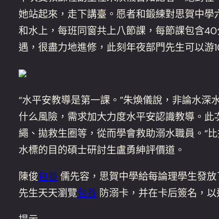
她站起來，走下講臺。愿者和鍛練對思賀中學六
和水上，每班同窗共上八節課，每節課包含40
遇，很盡力地進修，此刻年夜部門先生可以游1
“水平安教導是第一課。”朱煥儀說，非論水
什么風險，需求加大力度水平安認識教導。此
繩、拋救生圈等，從而學會救助溺水職員。“
水標的目的碩士研討生盧勇紳評價道。
陳俊
包養
儒先容，思賀中學給每論理學生發放
先生天天瀏覽
包養
防溺卡，并在卡后簽名，以