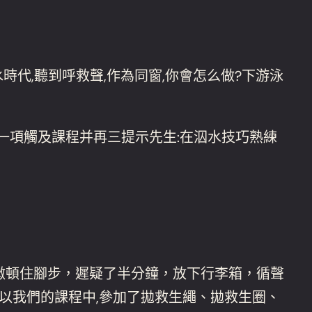
代,聽到呼救聲,作為同窗,你會怎么做?下游泳
”一項觸及課程并再三提示先生:在泅水技巧熟練
宋微頓住腳步，遲疑了半分鐘，放下行李箱，循聲
所以我們的課程中,參加了拋救生繩、拋救生圈、