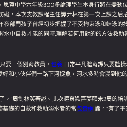
起，思賀中學六年級300多論理學生本身行將在變動
妨礙，本次支教課程主任譚尹林在第一次上課之后,
,年夜部門孩子曾經初步把握了不受拘束泳和蛙泳的技
握水中自救才能的同時,理解若何用對的的方法救助
班只要一個別育教員，
包養
日常平凡體育課只要體操
愛好和小伙伴們一路下河捉魚，河水多時會漫到他
了。”周釗林笑著說。此次體育歡喜夢顛末2周的培
修基礎的自救和救助溺水者的常
包養網
識。“有了平