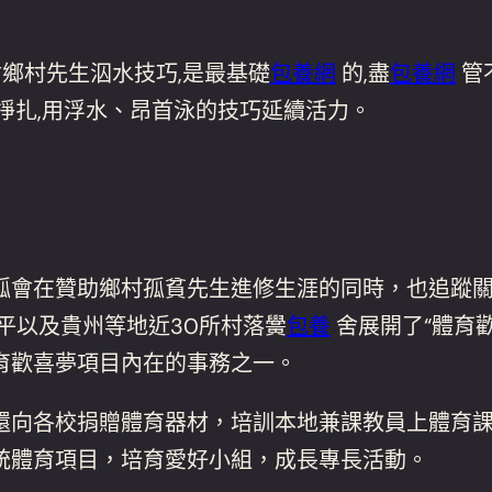
會鄉村先生泅水技巧,是最基礎
包養網
的,盡
包養網
管
掙扎,用浮水、昂首泳的技巧延續活力。
會在贊助鄉村孤貧先生進修生涯的同時，也追蹤關心
平以及貴州等地近30所村落黌
包養
舍展開了“體育
育歡喜夢項目內在的事務之一。
還向各校捐贈體育器材，培訓本地兼課教員上體育
統體育項目，培育愛好小組，成長專長活動。