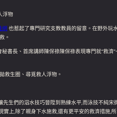
人浮物
養網
也惹起了專門研究支教教員的留意。在野外玩水時
施救。
總會秘書長、首席講師陳保祿陳保祿表現專門就“救濟
、拋救生圈、尋覓救人浮物。
能讓先生們的泅水技巧晉陞到熟練水平,而泳技不純
現實上,除了親身下水施救,還有更平安的救濟措施,