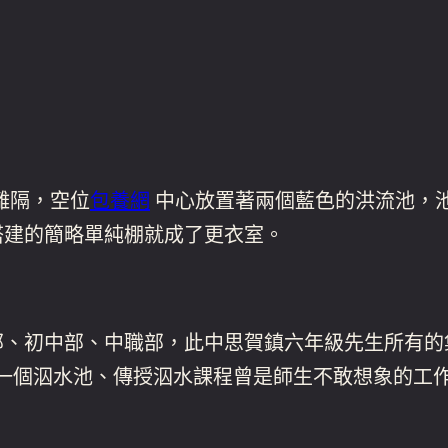
離隔，空位
包養網
中心放置著兩個藍色的洪流池，
搭建的簡略單純棚就成了更衣室。
學部、初中部、中職部，此中思賀鎮六年級先生所有
有一個泅水池、傳授泅水課程曾是師生不敢想象的工作