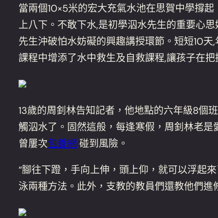
當兩個10×5米的宏大充氣水池在思賀中學撐
上八下。不敢下水,是初學泅水先生的重要心思
先生沖破怕水妨礙的興趣講授環節。短短10天
課程中增添了水中救生及自救課程,讓孩子在把
13歲的周釗林告知記者，他地點的六年級8個
觸泅水了。固然這般，每逢寒假，周釗林老是
曾屢次
包養網
碰到風險。
“腳往下蹬，手向上伸，頭上仰，就可以浮起來
泳兩種方法。此外，支教的教員們還教他們進