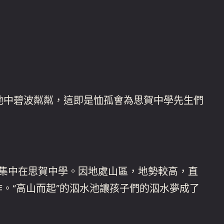
池中碧波粼粼，這即是恤孤會為思賀中學先生們
的集中在思賀中學。因地處山區，地勢較高，直
。“高山而起”的泅水池讓孩子們的泅水夢成了