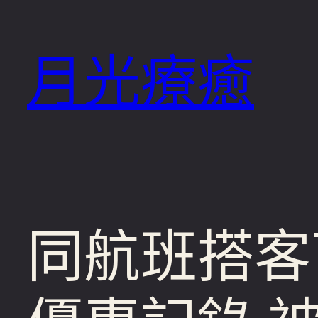
跳
至
月光療癒
主
要
內
容
同航班搭客可