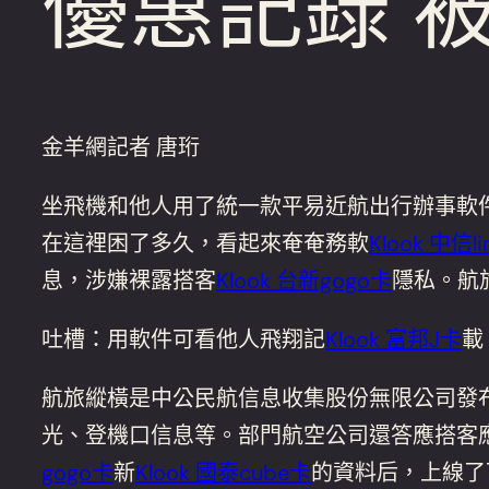
優惠記錄 
金羊網記者 唐珩
坐飛機和他人用了統一款平易近航出行辦事軟
在這裡困了多久，看起來奄奄務軟
Klook 中信li
息，涉嫌裸露搭客
Klook 台新gogo卡
隱私。航
吐槽：用軟件可看他人飛翔記
Klook 富邦J卡
載
航旅縱橫是中公民航信息收集股份無限公司發
光、登機口信息等。部門航空公司還答應搭客
gogo卡
新
Klook 國泰cube卡
的資料后，上線了