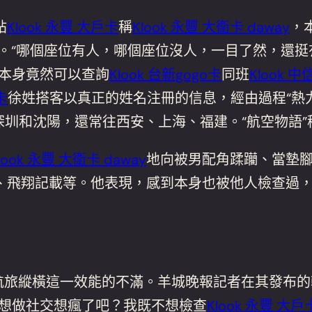
帖
Klook 永豐 大戶卡
稱
Klook 永豐 大衛卡 daway
，
。“哪個座位有人，哪個座位沒人，一目了然，還挺
，本身竟然可以查詢
Klook 台新gogo卡
同班
Klook 中信
卡
徐姓搭客以真正的姓名注冊的信息，經由過程“熱
深圳和沈陽，還常往西安、上海、福建。“航空物語”稱
look 永豐 大衛卡 daway
地向被男配角蹂躪、當墊
、飛翔記載等。他表現，感到本身也被他人檢查過
對航旅縱橫這一效能的不滿。羊城晚報記者在其發布
橫想做社交想瘋了吧？我既不想檢查
Klook 永豐 大戶