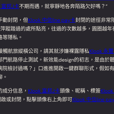
k 富邦J卡
不期而遇，就寧靜地各奔陌路欠好嗎？”
手動封閉，但
Klook 中信line pay卡
封閉的途徑非常
戶萍蹤踏過的處所點亮，往過的次數越多，圓圈越年
路等隱私。
接觸航旅縱橫公司，請其就涉嫌裸露隱私
Klook 永
門航路停止測試。新效能design的初志，是由
病院檢討過嗎？」口進進開啟一鍵群聊形式，假如
聊。
的成分信息，
Klook 富邦J卡
頭像、昵稱、標簽
Kloo
開啟或封閉，點擊頭像右上角即可
Klook 中信line p