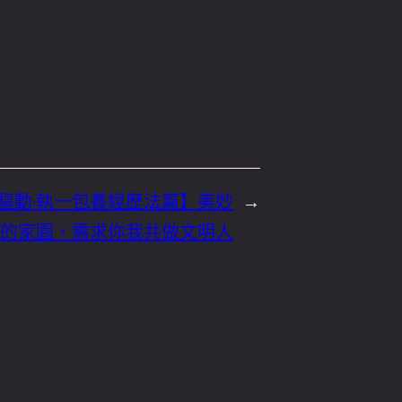
驅動·執一包養經歷法篇】美妙
→
的家園，需求你我共做文明人