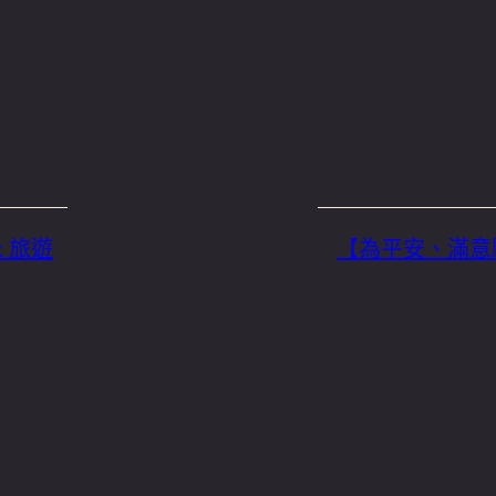
 旅遊
【為平安、滿意