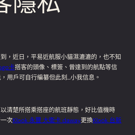
客隱私
楚到，近日，平易近航服小貓濕漉漉的，也不知
ogo卡
搭客的頭像、標簽、曾達到的航點等信
，用戶可自行編纂但此刻…小我信息。
可以清楚所搭乘搭座的航班靜態，好比值機時
新一次
Klook 永豐 大衛卡 daway
更換
Klook 台新