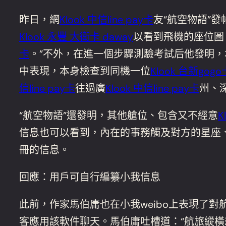
昨日，網
Klook 中信line pay卡
友“航空物語”發
Klook 永豐 大衛卡 daway
以看到飛機的座位圖
卡
。”不外，在進一個步驟測驗考試后他發明
中表現，本身檢查到同機一位
Klook 台新gogo
信line pay卡
往過廣
Klook 中信line pay卡
州、
“航空物語”還發明，其他艙位、包含又不經意
K
信息也可以看到，內在的事務觸及對方的星座
冊的信息。
回應：用戶可自行編纂小我信息
此前，作家馬伯庸也在小我weibo上表現了
客應用該軟件聊天。馬伯庸吐槽道：“航旅縱