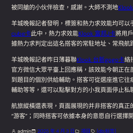
被同艙的小伙伴檢查，感謝。大師不測地
Kloo
羊城晚報記者發明，標簽和熱力求效能均可以
cube卡
此中，熱力求效能
Klook 富邦J卡
將用
據熱力求判定出這名搭客的常駐地址、常飛航
羊城晚報記者昨日薄暮聯
Klook 台新gogo卡
絡
官方微信大眾平臺上回應稱，該效能今朝正在部
到題目的個別供給輔助。搭客可從選座進它往
輔助等等，還可以點擊對方的小我頁面停止私
航旅縱橫還表現，頁面展現的并非搭客的真正
“游客”；同時搭客可依據本身的意愿自行選擇
admin
2025 年 4 月 3 日
項目
[db:标签]