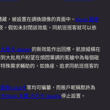
隱藏，被設置在調換頭像的頁面中。
Klook 國泰
夜。假如未封閉該效能，同航班搭客就可以依
豐 大衛卡 daway
的新效能作出回應。航旅縱橫在
於聽到大批用戶盼望在煩悶單調的客艙中為每個碰
有特殊需求輔助的，如換座、追求同航班搭客的
k 國泰cube卡
等均可編纂，而賬戶昵稱默許為
ay卡
Klook 永豐 大戶卡 dawho
停止設置。