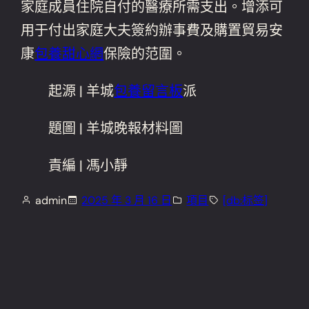
家庭成員住院自付的醫療所需支出。增添可
用于付出家庭大夫簽約辦事費及購置貿易安
康
包養甜心網
保險的范圍。
起源 | 羊城
包養留言板
派
題圖 | 羊城晚報材料圖
責編 | 馮小靜
admin
2025 年 3 月 16 日
項目
[db:标签]