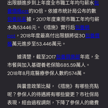
出限額進步到上年度全市職工年均勻薪水
包
養價格ptt
的10倍。依據市統計局公布的數
包養站長
據，2017年度東莞市職工年均勻薪
水為53446元。《措施》實行后
包養網
ppt
，2018年度最高付出限額將從30
包養價
格
萬元進步至53.446萬元。
據清楚，截至2017
包養俱樂部
年底，全
市餐與加入基礎養老保險685.59萬人。
2018年8月底醫療參保人數約574萬。
與曩昔政策比擬，《措施》有哪些亮點
呢？參保人的待遇將有哪些變更？市社保局
表現，經由過程調劑，下降了參保人的繳費