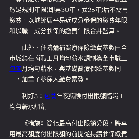
繳足規則年限(即男30年，女25年)后不需再
繳費，以城鄉居平易近成分參保的繳費年限
和以職工成分參保的繳費年限合并盤算。
此外，住院彌補醫療保險繳費基數由全
市城鎮在崗職工月均勻薪水調劑為全市職工
包養
月均勻薪水，與基礎醫療保險基數同
一，加重了參保人繳費累贅。
利好3：
包養
年夜病險付出限額隨職工
均勻薪水調劑
《措施》簡化最高付出限額分段，將享
用最高額度付出限額的前提從持續參保繳費