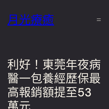
跳
至
月光療癒
主
要
內
容
利好！東莞年夜病
醫一包養經歷保最
高報銷額提至53
萬元