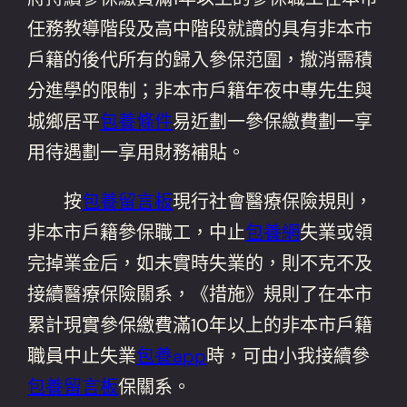
任務教導階段及高中階段就讀的具有非本市
戶籍的後代所有的歸入參保范圍，撤消需積
分進學的限制；非本市戶籍年夜中專先生與
城鄉居平
包養條件
易近劃一參保繳費劃一享
用待遇劃一享用財務補貼。
按
包養留言板
現行社會醫療保險規則，
非本市戶籍參保職工，中止
包養網
失業或領
完掉業金后，如未實時失業的，則不克不及
接續醫療保險關系，《措施》規則了在本市
累計現實參保繳費滿10年以上的非本市戶籍
職員中止失業
包養app
時，可由小我接續參
包養留言板
保關系。