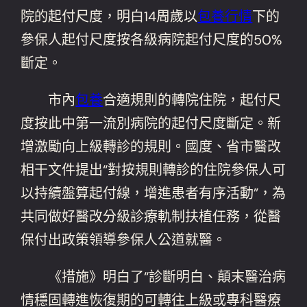
院的起付尺度，明白14周歲以
包養行情
下的
參保人起付尺度按各級病院起付尺度的50%
斷定。
市內
包養
合適規則的轉院住院，起付尺
度按此中第一流別病院的起付尺度斷定。新
增激勵向上級轉診的規則。國度、省市醫改
相干文件提出“對按規則轉診的住院參保人可
以持續盤算起付線，增進患者有序活動”，為
共同做好醫改分級診療軌制扶植任務，從醫
保付出政策領導參保人公道就醫。
《措施》明白了“診斷明白、顛末醫治病
情穩固轉進恢復期的可轉往上級或專科醫療