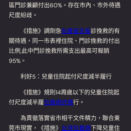
區門診兼顧付出60%。存在市內、市外待遇
尺度紛歧。
《措施》調劑急
包養留言板
診挽救的有
關待遇，同一市表裡住院、門診挽救的付出
比例,此中門診挽救所需支出最高可報銷
95%。
利好5：兒童住院起付尺度減半履行
《措施》規則14周歲以下的兒童住院起
付尺度減半履
包養網評價
行。
為貫徹落實省市相干文件精力，聯合東
莞市現實，《措施》
台灣包養網
下降兒童住