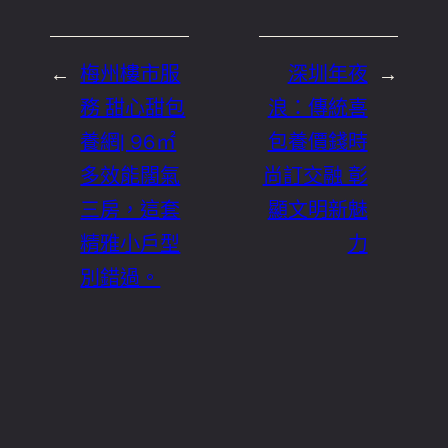
←
梅州樓市服
深圳年夜
→
務 甜心甜包
浪：傳統喜
養網| 96㎡
包養價錢時
多效能闊氣
尚訂交融 彰
三房，這套
顯文明新魅
精雅小戶型
力
別錯過。