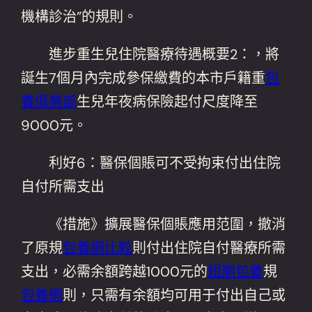
機構診治”的規則。
進步重生兒住院醫療待遇概要2：，將
誕生7個月內完成參保繳費的本市戶籍重
包
養俱樂部
生兒年夜病保險起付尺度降至
9000元。
利好6：醫保個賬可不受拘束付出住院
自付所需支出
《措施》擴展醫保個賬應用范圍，撤消
了原規
包養網比較
則付出住院自付醫療所需
支出，必需余額跨越1000元的
短期包養
規
包養網
則，只需有余額均可用于付出自己或