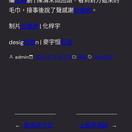
編
包養
劇 | 陳濤宋微回頭，看到對方遞來的
毛巾，接事後說了聲感謝
包養網
。
制片
包養網
| 化梓宇
desig
包養
n | 麥宇恒
包養
admin
2025 年 3 月 5 日
項目
[db:标签]
←
發現孩子在
上座率高達
→