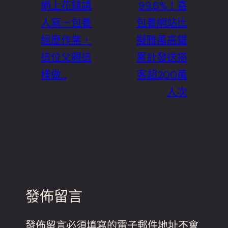
網上花錢請
99.6%！喜
人寫一包養
包養網站比
經歷作業，
擬雅萬高鐵
這位父親這
累計發送搭
樣做…
客超200萬
人次
發佈留言
發佈留言必須填寫的電子郵件地址不會