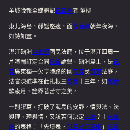
羊城晚報全媒體記
包養網
者 董柳
東北海島，靜謐悠遠，面
包養網
朝年夜海，
如詩如畫。
湛江硇洲
包養網
國民法庭，位于湛江四周一
片喧鬧訂定合同
包養
論聲。硇洲島上，是
包
養
廣東獨一欠亨陸路的國
包養
民
包養
法庭，
法官陳道準在此扎根三
包養
十三年，如
包養
歌歲月，詮釋著苦守之美。
一則膠葛，打破了海島的安靜，情與法、法
與理、理與情，又該若何決定
包養
？上
包養
網
的表格：「先填表。
包養網
包養網
」
包養