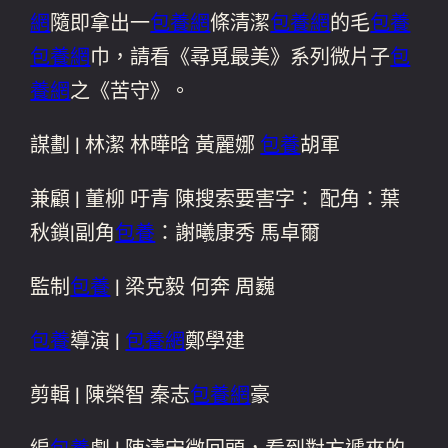
網
隨即拿出一
包養網
條清潔
包養網
的毛
包養
包養網
巾，請看《尋覓最美》系列微片子
包
養網
之《苦守》。
謀劃 | 林潔 林曄晗 黃麗娜
包養
胡軍
兼顧 | 董柳 吁青 陳搜索要害字： 配角：葉
秋鎖|副角
包養
：謝曦康秀 馬卓爾
監制
包養
| 梁克毅 何奔 周巍
包養
導演 |
包養網
鄭學建
剪輯 | 陳榮智 秦志
包養網
豪