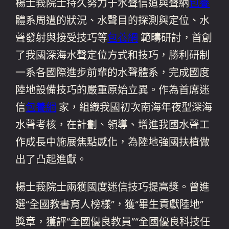
楊士莪院士持久努力于水聲信道與聲納
包養
體系周遭的狀況、水聲目的探測與定位、水
聲發射與接受技巧等
包養網
範疇研討，首創
了我國深海水聲定位方式和技巧，勝利研制
一系各國際進步前輩的水聲體系，完成國度
陸地設備技巧的嚴重原始立異。作為首席迷
信
包養網
家，組織我國初次南海年夜型深海
水聲考核，在計劃、領導、增進我國水聲工
作成長中施展焦點感化，為陸地強國扶植做
出了凸起進獻。
楊士莪院士兩獲國度迷信技巧提高獎。曾進
選“全國教書育人榜樣”，獲“畢生貢獻陸地”
獎章，獲評“全國優良教員”“全國優良科技任