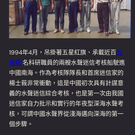
1994年4月，吊掛著五星紅旗、承載近百
包
養網
名科研職員的兩艘水聲迷信考核船駛進
中國南海。作為考核隊隊長和首席迷信家的
楊士莪非常衝動，這是中國初次具有計謀意
義的水聲迷信綜合考核，也是第一次由我國
迷信家自力批示和實行的年夜型深海水聲考
核，可謂中國水聲界從淺海邁向深海的第一
個步驟。