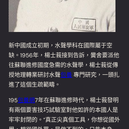
新中國成立初期，水聲學科在國際屬于空
缺。1956年，楊士莪接到告訴，黌舍要派他
往蘇聯進修國度急需的水聲學，楊士莪從傳
授地理轉業研討水聲
包養
專門研究，一頭扎
進了這個生疏範疇。
195
包養網
7年在蘇聯進修時代，楊士莪發明
有兩個要害技巧試驗室對他如許的本國人是
牢牢封閉的。“真正尖真個工具，你想從國外