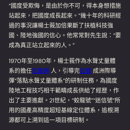
“國度受欺侮，是由於你不可，得本身想措施
站起來，把國度成長起來。”幾十年的科研經
過的事況讓楊士莪加倍果斷了扶植科技強
國、陸地強國的信心。他常常對先生說：“要
成為真正站立起來的人。”
1970年至1980年，楊士莪作為水聲丈量體
系的擔任
包養網
人，引導完
包養
成洲際導
彈“落點水聲丈量體系”的研制任務，為國度
陸地工程技巧相干範疇成長供給了經歷，作
出了主要進獻。21世紀，“蛟龍號”“迷信號”所
用的國產高精度超短基線定位體系，追根溯
源都可上溯到這一項目標研制。