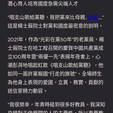
潛心育人培育國度急需尖端人才
“唱支山歌給黨聽，我把黨來比母親..
包養
….”
這是楊士莪院士對黨和國度最密意的剖明。
2021年，作為“光彩在黨50年”的老黨員，楊
士莪院士在哈工程召開的慶賀中國共產黨成
立100周年暨“兩優一先”表揚年夜會上，心
潮彭湃地唱起紅歌《唱支山歌給黨聽》，他
如同一面許黨報國“行走的旗號”，全場師生
為他身上表現的愛國、立異、務實、貢獻的
迷信家精力動容。
“我很榮幸，年青時碰到很多好教員。我深知