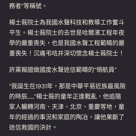
務者”等稱號。
楊士莪院士為我國水聲科技和教導工作奮斗
平生。楊士莪院士的去世是哈爾濱工程年夜
學的嚴重喪失，也是我國水聲工程範疇的嚴
重喪失！沉痛弔唁并深切懷念楊士莪院士！
許黨報國做國度水聲迷信範疇的“領航員”
“我誕生在1931年，那是中華平易近族最風險
的時辰……”楊士莪的童年正逢戰亂，他追隨
家人輾轉河南、天津、北京、重慶等地，童
年的經過的事況和家庭的陶冶，讓他果斷了
迷信救國的決計。