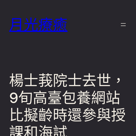
跳
至
月光療癒
主
要
內
容
楊士莪院士去世，
9旬高臺包養網站
比擬齡時還參與授
課和海試