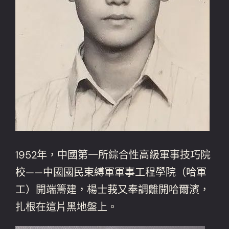
1952年，中國第一所綜合性高級軍事技巧院
校——中國國民束縛軍軍事工程學院（哈軍
工）開端籌建，楊士莪又奉調離開哈爾濱，
扎根在這片黑地盤上。