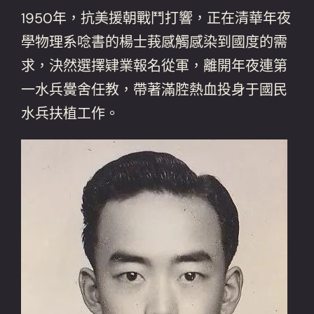
1950年，抗美援朝戰鬥打響，正在清華年夜
學物理系唸書的楊士莪感觸感染到國度的需
求，決然選擇肄業報名從軍，離開年夜連第
一水兵黌舍任教，帶著滿腔熱血投身于國民
水兵扶植工作。