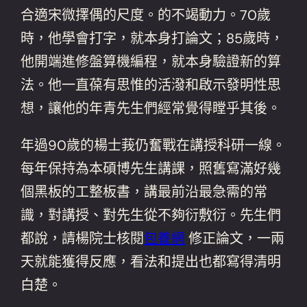
合適宋微擇偶的尺度。的不竭動力。70歲
時，他學會打字，就本身打論文；85歲時，
他開端進修盤算機編程，就本身驗證新的算
法。他一直葆有思惟的活潑和啟示發明性思
想，讓他的年青先生們經常覺得瞠乎其後。
年過90歲的楊士莪仍奮戰在講授科研一線。
每年保持為本碩博先生講課，照舊寫滿好幾
個黑板的工整板書，講最前沿最急需的常
識，對講授、對先生從不夠衍敷衍。先生們
都說，請楊院士核閱
包養網
修正論文，一兩
天就能獲得反應，看法和提出也都寫得清明
白楚。