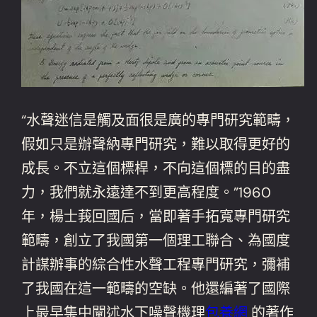
“水聲迷信是觸及面很是廣的專門研究範疇，
假如只是辦聲納專門研究，難以取得更好的
成長。不立這個標桿，不向這個標的目的盡
力，我們就永遠達不到更高程度。”1960
年，楊士莪回國后，當即著手拓寬專門研究
範疇，創立了我國第一個理工聯合、為國度
計謀辦事的綜合性水聲工程專門研究，彌補
了我國在這一範疇的空缺。他還編著了國際
上最早集中闡述水下噪聲機理
包養網
的著作