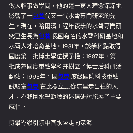
做人幹事做學問，他的這一育人理念深深地
影響了一
包養
代又一代水聲專門研究的先
生。現在，哈爾濱工程年夜學的水聲專門研
究已生長為
包養
我國有名的水聲科研基地和
水聲人才培育基地。1981年，該學科點取得
國度第一批博士學位授予權；1987年，第一
批成為國度重點學科并樹立了博士后科研活
動站；1993年，國
包養
度級國防科技重點
試驗室
包養
在此樹立……從這里走出往的人
才，為我國水聲範疇的迷信研討施展了主要
感化。
勇攀岑嶺引領中國水聲走向深海