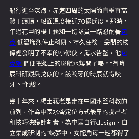
船行進至深海，赤道四周的太陽簡直垂直高
懸于頭頂，船面溫度接近70攝氏度。那時，
年過花甲的楊士莪和一切隊員一路忍耐著
包
養
低溫熾烈停止科研。持久任務，叢間的枝
條裡發明了不幸的小傢伙。海水告罄，他
包
養網
們便把船上的壓艙水燒開了喝。“有時
辰科研跟兵戈似的，該咬牙的時辰就得咬
牙。”他說。
幾十年來，楊士莪老是走在中國水聲科教的
前列，作為中國水聲定位方式最早的提出者
和技巧決議計劃者，為中國自行design、自
立集成研制的“蛟夢中，女配角每一題都得了