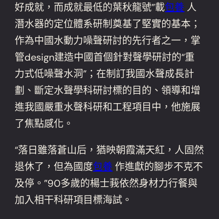
好成就，而成就最低的葉秋龍號”載
包養
人
潛水器的定位體系研制奠基了堅實的基本；
作為中國水動力噪聲研討的先行者之一，掌
管design建造中國首個針對聲學研討的“重
力式低噪聲水洞”；在制訂我國水聲成長計
劃、斷定水聲學科研討標的目的、領導和增
進我國嚴重水聲科研和工程項目中，他施展
了焦點感化。
“落日雖落蒼山后，猶映朝霞滿天紅，人固然
退休了，但為國度
包養
作進獻的腳步不克不
及停。”90多歲的楊士莪依然身材力行餐與
加入相干科研項目標海試。