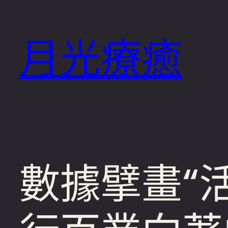
跳
至
月光療癒
主
要
內
容
數據擘畫“