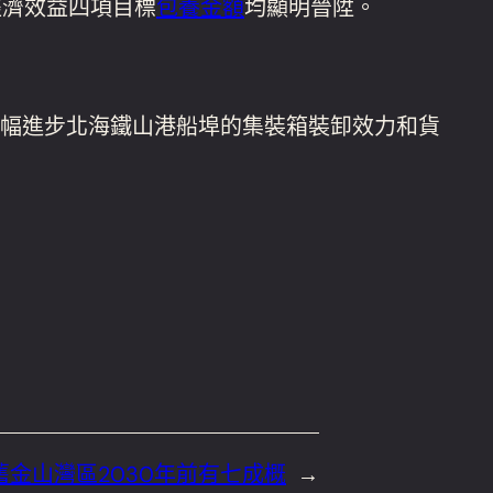
經濟效益四項目標
包養金額
均顯明晉陞。
幅進步北海鐵山港船埠的集裝箱裝卸效力和貨
家：舊金山灣區2030年前有七成概
→