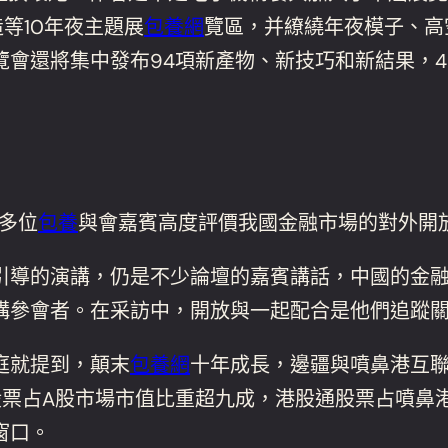
造等10年夜主題展
包養網
覽區，并繚繞年夜模子、高
會還將集中發布94項新產物、新技巧和新結果，4
多位
包養
與會嘉賓高度評價我國金融市場的對外開
導的演講，仍是不少論壇的嘉賓講話，中國的金融
構參會者。在采訪中，開放與一起配合是他們追蹤
庭就提到，顛末
包養網
十年成長，邊疆與噴鼻港互
股票占A股市場市值比重超九成，港股通股票占噴鼻
窗口。