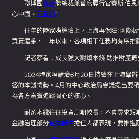
聯博團
包養
體總裁兼首席履行官賽斯·伯
心中國。
包養網
”
往年的陸家嘴論壇上，上海再保險“國際板”
買賣體系，一年以來，各項相干任務均有序推
記者察看：成長強大耐煩本錢 助推財產轉
2024陸家嘴論壇6月20日持續在上海舉
答的本錢情勢。4月的中心政治局會議提出要
為各方嘉賓追蹤關心的核心。
耐煩本錢往往投資周期較長，不會尋求短期
金融治理部分
包養條件
擔任人都表現，要推進