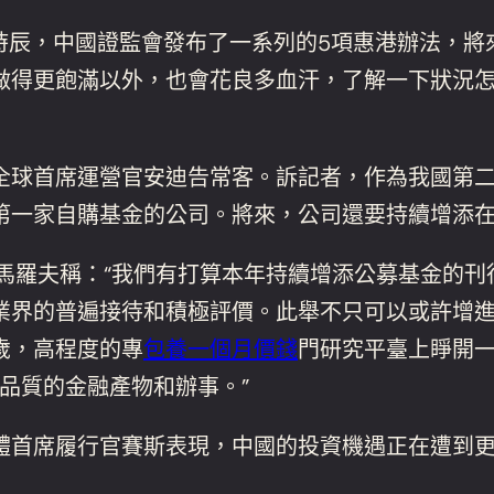
辰，中國證監會發布了一系列的5項惠港辦法，將
做得更飽滿以外，也會花良多血汗，了解一下狀況
全球首席運營官安迪告常客。訴記者，作為我國第
第一家自購基金的公司。將來，公司還要持續增添
科馬羅夫稱：“我們有打算本年持續增添公募基金的
業界的普遍接待和積極評價。此舉不只可以或許增
歲，高程度的專
包養一個月價錢
門研究平臺上睜開
品質的金融產物和辦事。”
首席履行官賽斯表現，中國的投資機遇正在遭到更